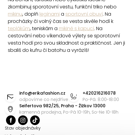
zkombinuj sporotovní vestu, f
unkční triko nebo
mikinu
, doplň
legínami
a
sportovní obuví
.
Na
procházky či volný čas
se vesta skvěle hodí k
teplákům
, teniskám a
mikině s kapucí
.
Na
cestování nebo víkendové výlety se sporotovní
vesta hodí pro svou skladnost a praktičnost. Jen ji
sbališ do kufru či batohu a vyrázíš!
Z
á
info
@
erikafashion.cz
+420216216078
p
odpovíme co nejdříve
Po-Pá: 8:00-18:00
Seifertova 982/25, Praha - Žižkov 13000
a
kamenná prodejna, Po-Pá 10-19h, So-Ne 10-18h
t
í
Stav objednávky