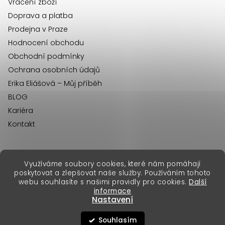
Vrácení zboží
Doprava a platba
Prodejna v Praze
Hodnocení obchodu
Obchodní podmínky
Ochrana osobních údajů
Erika Eliášová – Můj příběh
BLOG
Kariéra
Kontakt
Využíváme soubory cookies, které nám pomáhají
erikafashion.sk
poskytovat a zlepšovat naše služby. Používáním tohoto
Copyright 2026
Erika Fashion
. Všechna práva vyhrazena.
webu souhlasíte s našimi pravidly pro cookies.
Další
Vytvořil Shoptet Premium
&
informace
Nastavení
Souhlasím