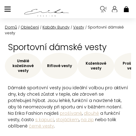
Přejít
na
NÁK
KOŠ
obsah
Domů
Oblečení
Kabáty Bundy
Vesty
Sportovní dámské
/
/
/
/
vesty
Sportovní dámské vesty
Umělé
Koženkové
Prošív
kožešinové
Riflové vesty
vesty
vest
vesty
Dámské sportovní vesty jsou ideální volbou pro aktivní
dny, kdy chceš zůstat v teple, ale zároveň se
potřebuješ hýbat. Jsou lehké, funkční a navržené tak,
aby tě neomezovaly při sportu ani v běžném nošení.
Na Erika Fashion najdeš
prošívané
,
dlouhé
a funkční
vesty, často
s kapucí
,
stojáčkem
,
na zip
nebo tolik
oblíbené
černé vesty
.