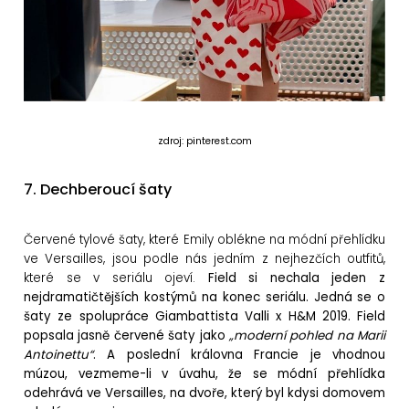
zdroj: pinterest.com
7. Dechberoucí šaty
Červené tylové šaty, které Emily oblékne na módní přehlídku
ve Versailles, jsou podle nás jedním z nejhezčích outfitů,
které se v seriálu ojeví.
Field si nechala jeden z
nejdramatičtějších kostýmů na konec seriálu. Jedná se o
šaty ze spolupráce Giambattista Valli x H&M 2019. Field
popsala jasně červené šaty jako
„moderní pohled na Marii
Antoinettu“
. A poslední královna Francie je vhodnou
múzou, vezmeme-li v úvahu, že se módní přehlídka
odehrává ve Versailles, na dvoře, který byl kdysi domovem