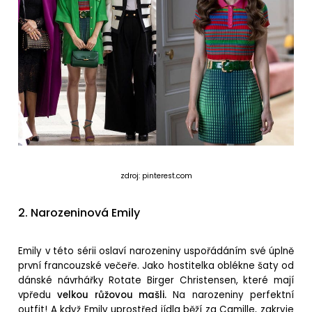
zdroj: pinterest.com
2. Narozeninová Emily
Emily v této sérii oslaví narozeniny uspořádáním své úplně
první francouzské večeře.
Jako hostitelka oblékne šaty od
dánské návrhářky Rotate Birger Christensen, které mají
vpředu
velkou růžovou mašli.
Na narozeniny perfektní
outfit! A když Emily uprostřed jídla běží za Camille, zakryje