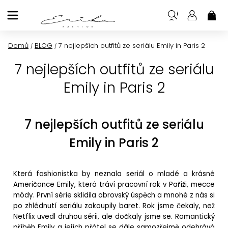
Přejít
na
NÁK
KOŠ
obsah
Domů
BLOG
7 nejlepších outfitů ze seriálu Emily in Paris 2
/
/
7 nejlepších outfitů ze seriálu
Emily in Paris 2
7 nejlepších outfitů ze seriálu
Emily in Paris 2
Která fashionistka by neznala seriál o mladé a krásné
Američance Emily, která tráví pracovní rok v Paříži, mecce
módy. První série sklidila obrovský úspěch a mnohé z nás si
po zhlédnutí seriálu zakoupily baret. Rok jsme čekaly, než
Netflix uvedl druhou sérii, ale dočkaly jsme se. Romantický
příběh Emily a jejích přátel se dále samozřejmě odehrává