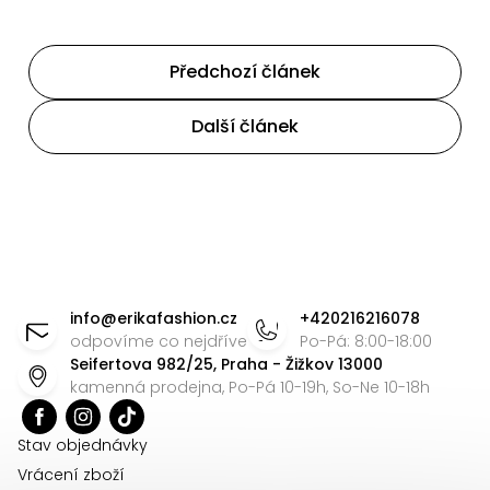
Předchozí článek
Další článek
Z
á
info
@
erikafashion.cz
+420216216078
p
odpovíme co nejdříve
Po-Pá: 8:00-18:00
Seifertova 982/25, Praha - Žižkov 13000
a
kamenná prodejna, Po-Pá 10-19h, So-Ne 10-18h
t
í
Stav objednávky
Vrácení zboží