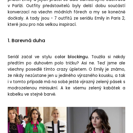
v Paříži. Outfity představitelů byly delší dobu součástí
konverzací na všechn módních fórech a my se konečně
dočkaly. A tady jsou - 7 outfitů z
e seriálu Emily in Paris 2,
které jsou pro nás velkou inspirací.
1. Barevná duha
Seriál začal ve stylu
color blockingu.
Toužila si někdy
předtím po duhovém polo tričku? Asi ne. Teď jsme ale
všechny posedlé tímto crazy úpletem. O Emily je známo,
že nikdy nezůstane jen u jediného výrazného kousku, a tak
i v tomto případě má na sobě ještě výrazný zelený pásek s
modrozelenou minisukní. A ke všemu zelený kabátek a
kabelku ve stejné barvě.