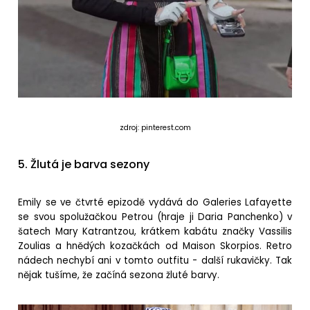
zdroj: pinterest.com
5. Žlutá je barva sezony
Emily se ve čtvrté epizodě vydává do Galeries Lafayette
se svou spolužačkou Petrou (hraje ji Daria Panchenko) v
šatech Mary Katrantzou, krátkem kabátu značky Vassilis
Zoulias a hnědých kozačkách od Maison Skorpios. Retro
nádech nechybí ani v tomto outfitu - další rukavičky. Tak
nějak tušíme, že začíná sezona žluté barvy.