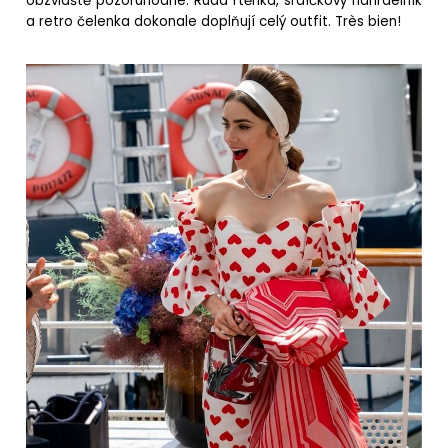
obzvláště pozoruhodné. Rudá rtěnka, srdíčkový náhrdelník
a retro čelenka dokonale doplňují celý outfit. Très bien!