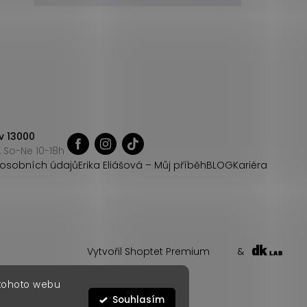
v 13000
 So-Ne 10-18h
osobních údajů
Erika Eliášová – Můj příběh
BLOG
Kariéra
Vytvořil Shoptet Premium
&
 tohoto webu
Souhlasím