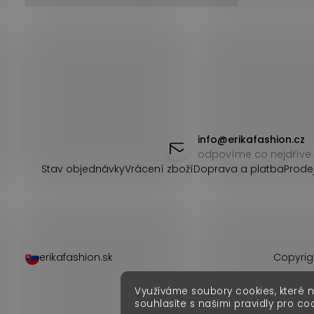
Z
á
info
@
erikafashion.cz
odpovíme co nejdříve
p
Stav objednávky
Vrácení zboží
Doprava a platba
Prode
a
t
í
erikafashion.sk
Copyrig
Využíváme soubory cookies, které 
souhlasíte s našimi pravidly pro co