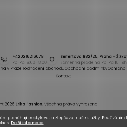
+420216216078
Seifertova 982/25, Praha - Žižko
Po-Pá: 8:00-18:00
kamenná prodejna, Po-Pá 10-19h,
jna v Praze
Hodnocení obchodu
Obchodní podmínky
Ochrana 
Kontakt
ht 2026
Erika Fashion
. Všechna práva vyhrazena.
nám pomáhají poskytovat a zlepšovat naše služby. Používáním
okies.
Další informace