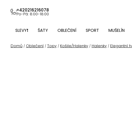
Přejít
na
+420216216078
Po-Pá: 8:00-18:00
obsah
SLEVY❗
ŠATY
OBLEČENÍ
SPORT
MUŠELÍN
Domů
Oblečení
Topy
Košile/Halenky
Halenky
Elegantní h
/
/
/
/
/