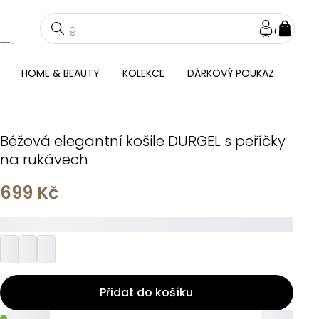
NÁKU
KOŠÍ
HOME & BEAUTY
KOLEKCE
DÁRKOVÝ POUKAZ
Béžová elegantní košile DURGEL s peříčky
na rukávech
699 Kč
_________
Přidat do košíku
_____
_____