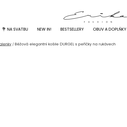
💐 NA SVATBU
NEW IN!
BESTSELLERY
OBUV A DOPLŇKY
alenky
Béžová elegantní košile DURGEL s peříčky na rukávech
/