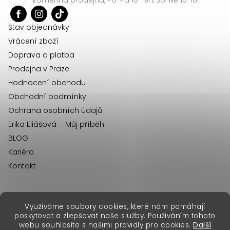
t
í
Stav objednávky
Vrácení zboží
Doprava a platba
Prodejna v Praze
Hodnocení obchodu
Obchodní podmínky
Ochrana osobních údajů
Erika Eliášová – Můj příběh
BLOG
Kariéra
Kontakt
Využíváme soubory cookies, které nám pomáhají
erikafashion.sk
poskytovat a zlepšovat naše služby. Používáním tohoto
Copyright 2026
Erika Fashion
. Všechna práva vyhrazena.
webu souhlasíte s našimi pravidly pro cookies.
Další