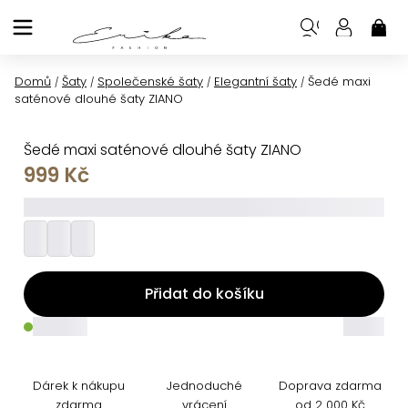
Přejít
na
NÁK
KOŠ
obsah
Domů
Šaty
Společenské šaty
Elegantní šaty
Šedé maxi
/
/
/
/
saténové dlouhé šaty ZIANO
Šedé maxi saténové dlouhé šaty ZIANO
999 Kč
_________
Přidat do košíku
_____
_____
Dárek k nákupu
Jednoduché
Doprava zdarma
zdarma
vrácení
od 2 000 Kč