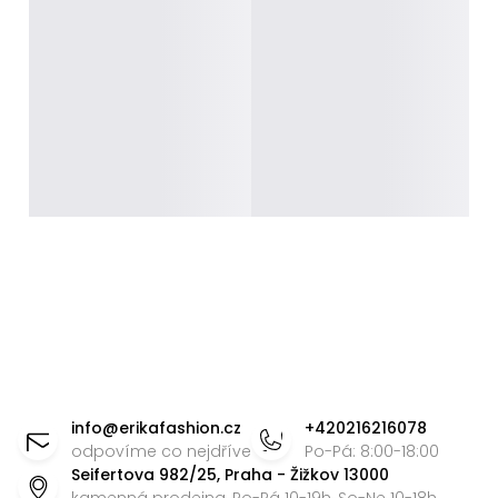
Z
á
info
@
erikafashion.cz
+420216216078
p
odpovíme co nejdříve
Po-Pá: 8:00-18:00
Seifertova 982/25, Praha - Žižkov 13000
a
kamenná prodejna, Po-Pá 10-19h, So-Ne 10-18h