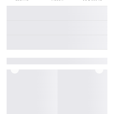
________
________
________