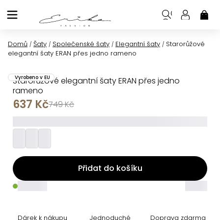
Přejít
na
NÁK
KOŠ
obsah
Domů
Šaty
Společenské šaty
Elegantní šaty
Starorůžové
/
/
/
/
elegantní šaty ERAN přes jedno rameno
Vyrobeno v EU
Starorůžové elegantní šaty ERAN přes jedno
rameno
637 Kč
749 Kč
_________
Přidat do košíku
_____
_____
Dárek k nákupu
Jednoduché
Doprava zdarma