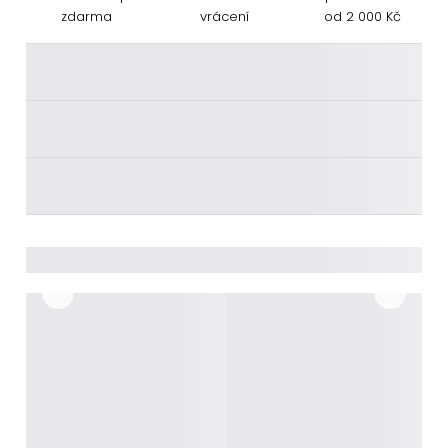
zdarma
vrácení
od 2 000 Kč
________
________
________