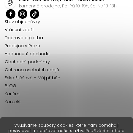
a
kamenná prodejna, Po-Pá 10-19h, So-Ne 10-18h
t
í
Stav objednávky
Vrácení zboží
Doprava a platba
Prodejna v Praze
Hodnocení obchodu
Obchodní podmínky
Ochrana osobních údajů
Erika Eliášová – Můj příběh
BLOG
Kariéra
Kontakt
Využíváme soubory cookies, které nám pomáhají
erikafashion.sk
poskytovat a zlepšovat naše služby. Používáním tohoto