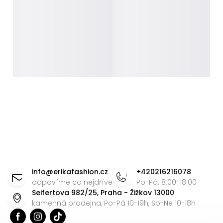
Z
á
info
@
erikafashion.cz
+420216216078
p
odpovíme co nejdříve
Po-Pá: 8:00-18:00
Seifertova 982/25, Praha - Žižkov 13000
a
kamenná prodejna, Po-Pá 10-19h, So-Ne 10-18h
t