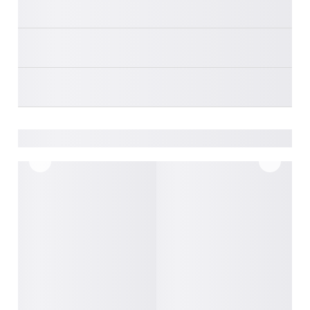
________
________
________