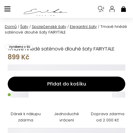
Přejít
na
NÁK
KOŠ
obsah
Domů
Šaty
Společenské šaty
Elegantní šaty
Tmavě hnědé
/
/
/
/
saténové dlouhé šaty FAIRYTALE
Vyrobeno v EU
Tmavě hnědé saténové dlouhé šaty FAIRYTALE
899 Kč
_____
Přidat do košíku
_____
_____
Dárek k nákupu
Jednoduché
Doprava zdarma
zdarma
vrácení
od 2 000 Kč