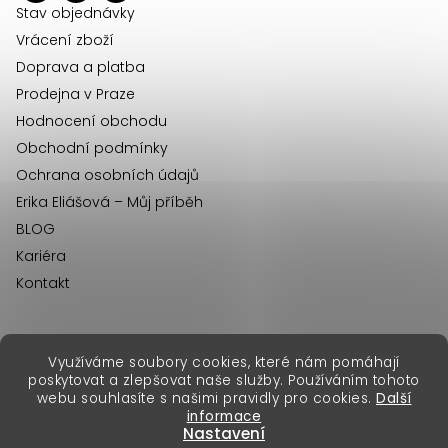
í
Stav objednávky
Vrácení zboží
Doprava a platba
Prodejna v Praze
Hodnocení obchodu
Obchodní podmínky
Ochrana osobních údajů
Erika Eliášová – Můj příběh
BLOG
Kariéra
Kontakt
Využíváme soubory cookies, které nám pomáhají
erikafashion.sk
poskytovat a zlepšovat naše služby. Používáním tohoto
Copyright 2026
Erika Fashion
. Všechna práva vyhrazena.
webu souhlasíte s našimi pravidly pro cookies.
Další
Vytvořil Shoptet Premium
&
informace
Nastavení