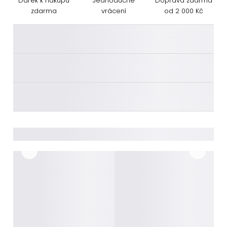
Dárek k nákupu
Jednoduché
Doprava zdarma
zdarma
vrácení
od 2 000 Kč
________
________
________