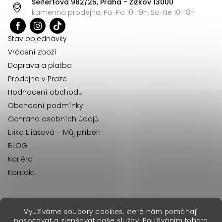
Seifertova 982/25, Praha - Žižkov 13000
a
kamenná prodejna, Po-Pá 10-19h, So-Ne 10-18h
t
í
Stav objednávky
Vrácení zboží
Doprava a platba
Prodejna v Praze
Hodnocení obchodu
Obchodní podmínky
Ochrana osobních údajů
Erika Eliášová – Můj příběh
BLOG
Kariéra
Kontakt
Využíváme soubory cookies, které nám pomáhají
erikafashion.sk
poskytovat a zlepšovat naše služby. Používáním tohoto