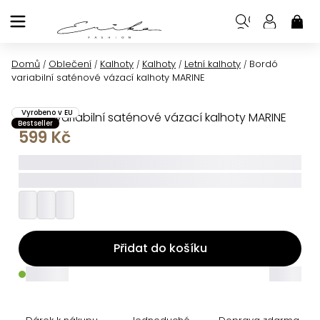
Přejít
na
NÁK
KOŠ
obsah
Domů
Oblečení
Kalhoty
Kalhoty
Letní kalhoty
Bordó
/
/
/
/
/
variabilní saténové vázací kalhoty MARINE
Vyrobeno v EU
Bordó variabilní saténové vázací kalhoty MARINE
Bestseller
599 Kč
_____
_________
Přidat do košíku
_____
_____