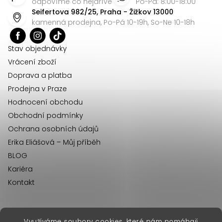
p
odpovíme co nejdříve
Po-Pá: 8:00-18:00
Seifertova 982/25, Praha - Žižkov 13000
a
kamenná prodejna, Po-Pá 10-19h, So-Ne 10-18h
t
í
Stav objednávky
Vrácení zboží
Doprava a platba
Prodejna v Praze
Hodnocení obchodu
Obchodní podmínky
Ochrana osobních údajů
Erika Eliášová – Můj příběh
BLOG
Kariéra
Kontakt
Využíváme soubory cookies, které nám pomáhají