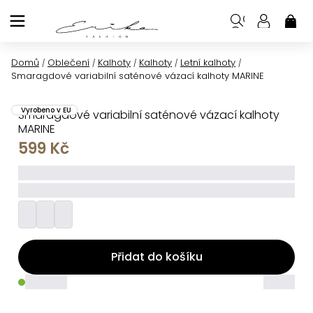
Přejít
na
NÁK
KOŠ
obsah
Domů
Oblečení
Kalhoty
Kalhoty
Letní kalhoty
/
/
/
/
/
Smaragdové variabilní saténové vázací kalhoty MARINE
Vyrobeno v EU
Smaragdové variabilní saténové vázací kalhoty
MARINE
599 Kč
_____
_________
Přidat do košíku
_____
_____