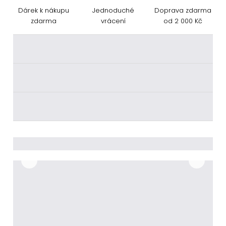
Dárek k nákupu
Jednoduché
Doprava zdarma
zdarma
vrácení
od 2 000 Kč
________
________
________