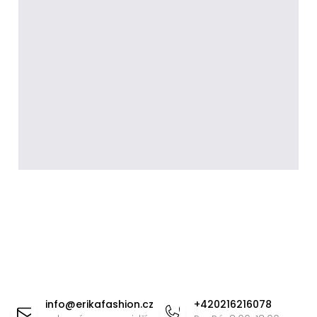
Z
á
info
@
erikafashion.cz
+420216216078