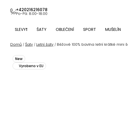
Přejít
na
+420216216078
Po-Pá: 8:00-18:00
obsah
SLEVY❗
ŠATY
OBLEČENÍ
SPORT
MUŠELÍN
Domů
Šaty
Letní šaty
Béžové 100% bavlna letní krátké mini š
/
/
/
New
Vyrobeno v EU