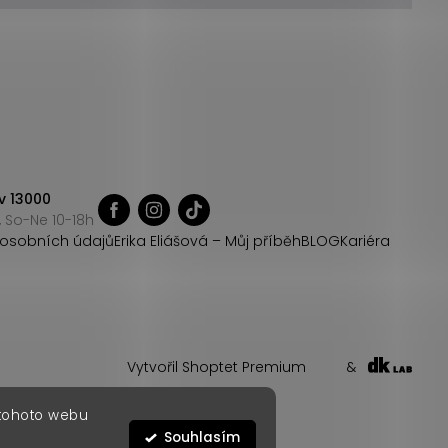
v 13000
 So-Ne 10-18h
osobních údajů
Erika Eliášová – Můj příběh
BLOG
Kariéra
Vytvořil Shoptet Premium
&
 tohoto webu
Souhlasím