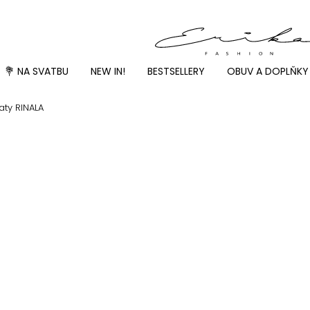
💐 NA SVATBU
NEW IN!
BESTSELLERY
OBUV A DOPLŇKY
aty RINALA