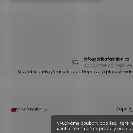
Z
á
info
@
erikafashion.cz
odpovíme co nejdříve
p
Stav objednávky
Vrácení zboží
Doprava a platba
Prode
a
t
í
erikafashion.sk
Copyrig
Využíváme soubory cookies, které 
souhlasíte s našimi pravidly pro co