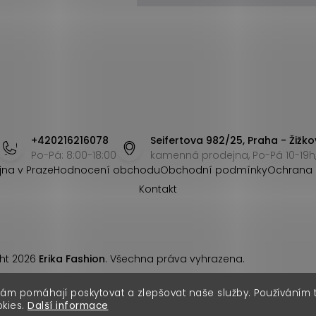
+420216216078
Seifertova 982/25, Praha - Žižko
Po-Pá: 8:00-18:00
kamenná prodejna, Po-Pá 10-19h,
jna v Praze
Hodnocení obchodu
Obchodní podmínky
Ochrana 
Kontakt
ht 2026
Erika Fashion
. Všechna práva vyhrazena.
nám pomáhají poskytovat a zlepšovat naše služby. Používáním
okies.
Další informace