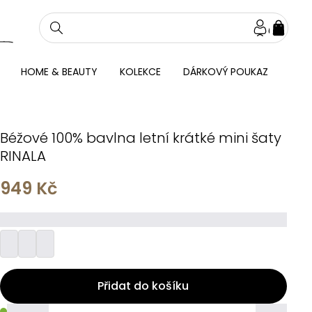
NÁKU
KOŠÍ
HOME & BEAUTY
KOLEKCE
DÁRKOVÝ POUKAZ
Béžové 100% bavlna letní krátké mini šaty
RINALA
949 Kč
_________
Přidat do košíku
_____
_____