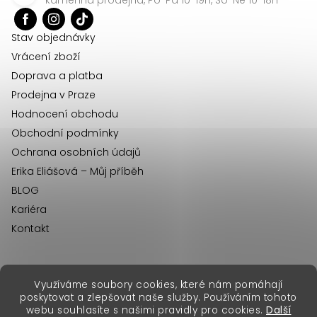
t
í
Stav objednávky
Vrácení zboží
Doprava a platba
Prodejna v Praze
Hodnocení obchodu
Obchodní podmínky
Ochrana osobních údajů
Erika Eliášová – Můj příběh
BLOG
Kariéra
Kontakt
Využíváme soubory cookies, které nám pomáhají
erikafashion.sk
poskytovat a zlepšovat naše služby. Používáním tohoto
Copyright 2026
Erika Fashion
. Všechna práva vyhrazena.
webu souhlasíte s našimi pravidly pro cookies.
Další