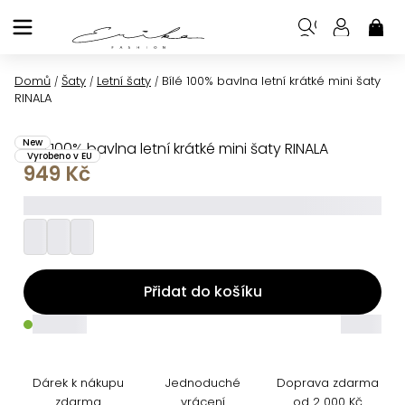
Přejít
na
NÁK
KOŠ
obsah
Domů
Šaty
Letní šaty
Bílé 100% bavlna letní krátké mini šaty
/
/
/
RINALA
New
Bílé 100% bavlna letní krátké mini šaty RINALA
Vyrobeno v EU
949 Kč
_________
Přidat do košíku
_____
_____
Dárek k nákupu
Jednoduché
Doprava zdarma
zdarma
vrácení
od 2 000 Kč