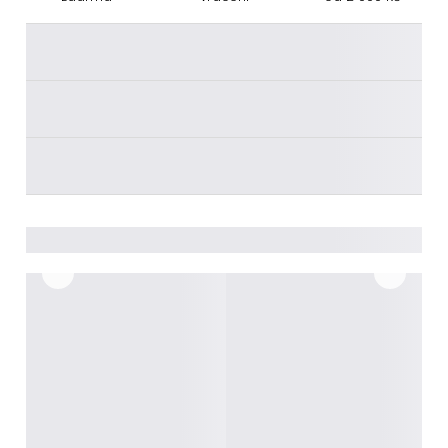
________
________
________