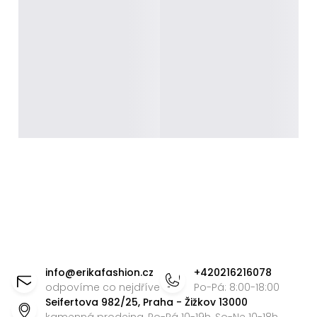
Z
á
info
@
erikafashion.cz
+420216216078
p
odpovíme co nejdříve
Po-Pá: 8:00-18:00
Seifertova 982/25, Praha - Žižkov 13000
a
kamenná prodejna, Po-Pá 10-19h, So-Ne 10-18h