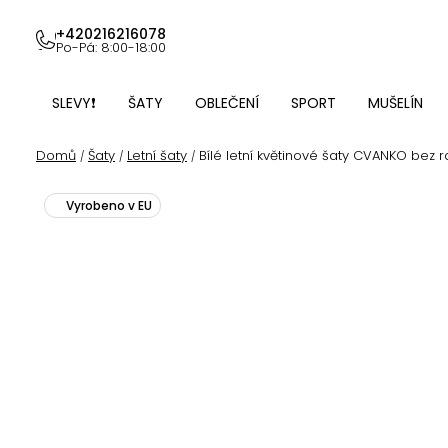
Přejít
na
+420216216078
Po-Pá: 8:00-18:00
obsah
SLEVY❗
ŠATY
OBLEČENÍ
SPORT
MUŠELÍN
Domů
Šaty
Letní šaty
Bílé letní květinové šaty CVANKO bez 
/
/
/
Vyrobeno v EU