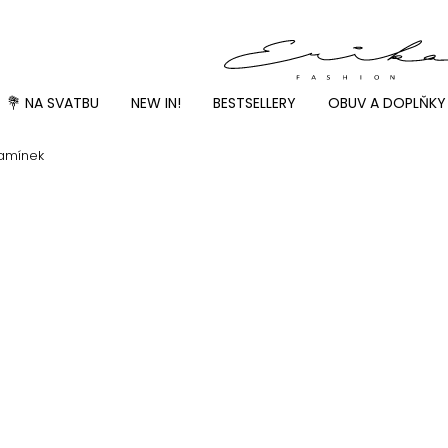
💐 NA SVATBU
NEW IN!
BESTSELLERY
OBUV A DOPLŇKY
ramínek