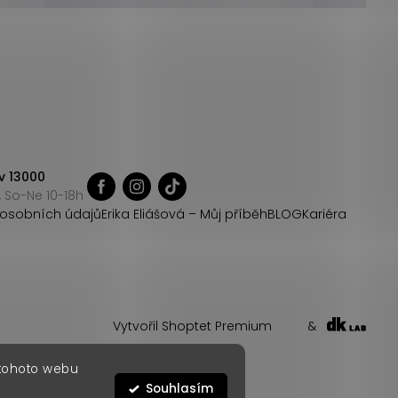
v 13000
 So-Ne 10-18h
osobních údajů
Erika Eliášová – Můj příběh
BLOG
Kariéra
Vytvořil Shoptet Premium
&
 tohoto webu
Souhlasím