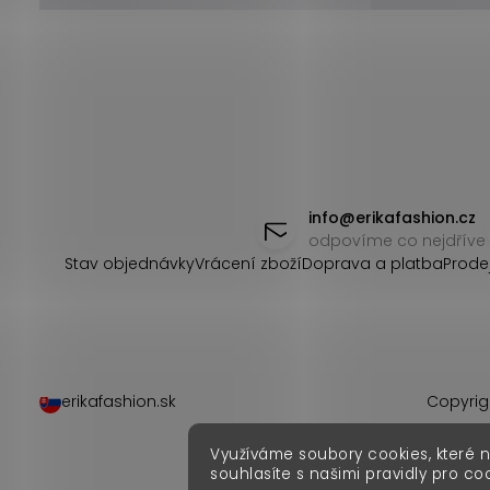
Z
á
info
@
erikafashion.cz
odpovíme co nejdříve
p
Stav objednávky
Vrácení zboží
Doprava a platba
Prode
a
t
í
erikafashion.sk
Copyrig
Využíváme soubory cookies, které 
souhlasíte s našimi pravidly pro co