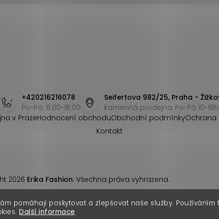
+420216216078
Seifertova 982/25, Praha - Žižko
Po-Pá: 8:00-18:00
kamenná prodejna, Po-Pá 10-19h,
jna v Praze
Hodnocení obchodu
Obchodní podmínky
Ochrana 
Kontakt
ht 2026
Erika Fashion
. Všechna práva vyhrazena.
nám pomáhají poskytovat a zlepšovat naše služby. Používáním
okies.
Další informace