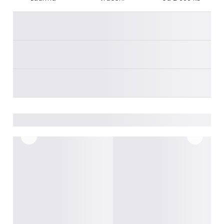
________
________
________