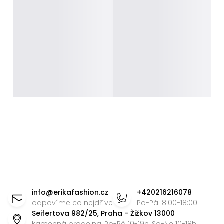
Z
á
info
@
erikafashion.cz
+420216216078
p
odpovíme co nejdříve
Po-Pá: 8:00-18:00
Seifertova 982/25, Praha - Žižkov 13000
a
kamenná prodejna, Po-Pá 10-19h, So-Ne 10-18h