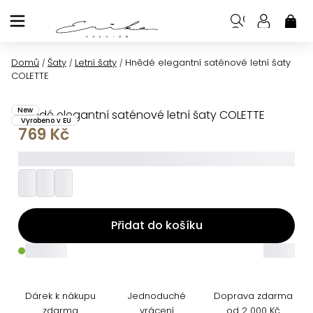
Přejít
na
NÁK
KOŠ
obsah
Domů
Šaty
Letní šaty
Hnědé elegantní saténové letní šaty
/
/
/
COLETTE
New
Hnědé elegantní saténové letní šaty COLETTE
Vyrobeno v EU
769 Kč
_________
Přidat do košíku
_____
_____
Dárek k nákupu
Jednoduché
Doprava zdarma
zdarma
vrácení
od 2 000 Kč