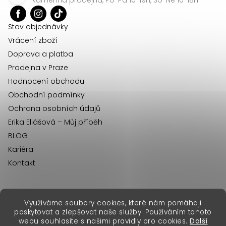
t
í
Stav objednávky
Vrácení zboží
Doprava a platba
Prodejna v Praze
Hodnocení obchodu
Obchodní podmínky
Ochrana osobních údajů
Erika Eliášová – Můj příběh
BLOG
Kariéra
Kontakt
Využíváme soubory cookies, které nám pomáhají
erikafashion.sk
poskytovat a zlepšovat naše služby. Používáním tohoto
Copyright 2026
Erika Fashion
. Všechna práva vyhrazena.
webu souhlasíte s našimi pravidly pro cookies.
Další