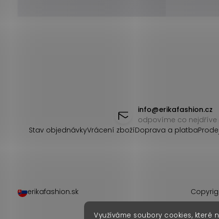
Z
á
info
@
erikafashion.cz
odpovíme co nejdříve
p
Stav objednávky
Vrácení zboží
Doprava a platba
Prode
a
t
í
erikafashion.sk
Copyrig
Využíváme soubory cookies, které 