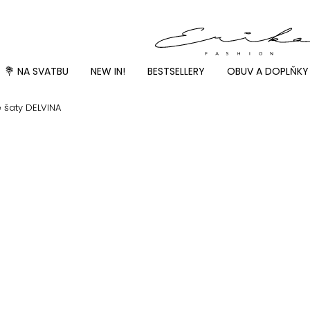
💐 NA SVATBU
NEW IN!
BESTSELLERY
OBUV A DOPLŇKY
 šaty DELVINA