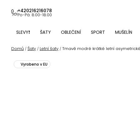
Přejít
na
+420216216078
Po-Pá: 8:00-18:00
obsah
SLEVY❗
ŠATY
OBLEČENÍ
SPORT
MUŠELÍN
Domů
Šaty
Letní šaty
Tmavě modré krátké letní asymetrické
/
/
/
Vyrobeno v EU