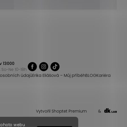
v 13000
 So-Ne 10-18h
osobních údajů
Erika Eliášová – Můj příběh
BLOG
Kariéra
Vytvořil Shoptet Premium
&
 tohoto webu