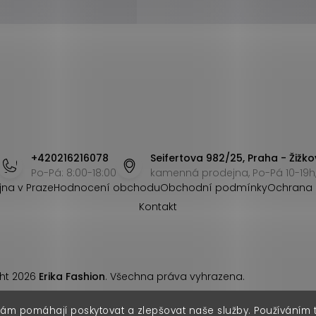
+420216216078
Seifertova 982/25, Praha - Žižko
Po-Pá: 8:00-18:00
kamenná prodejna, Po-Pá 10-19h,
jna v Praze
Hodnocení obchodu
Obchodní podmínky
Ochrana 
Kontakt
ht 2026
Erika Fashion
. Všechna práva vyhrazena.
nám pomáhají poskytovat a zlepšovat naše služby. Používáním