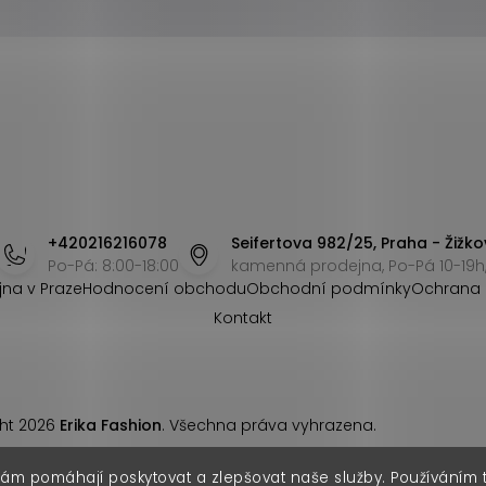
+420216216078
Seifertova 982/25, Praha - Žižko
Po-Pá: 8:00-18:00
kamenná prodejna, Po-Pá 10-19h,
jna v Praze
Hodnocení obchodu
Obchodní podmínky
Ochrana 
Kontakt
ht 2026
Erika Fashion
. Všechna práva vyhrazena.
nám pomáhají poskytovat a zlepšovat naše služby. Používáním