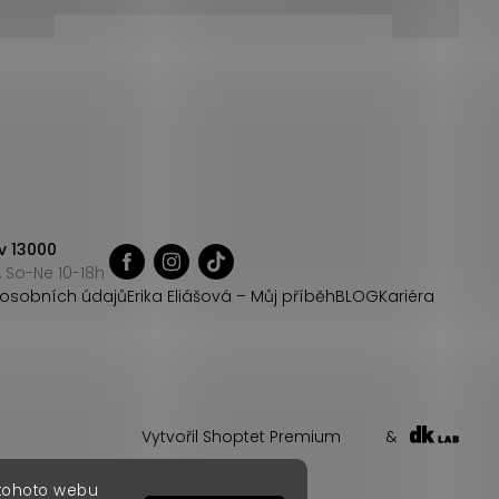
v 13000
 So-Ne 10-18h
osobních údajů
Erika Eliášová – Můj příběh
BLOG
Kariéra
Vytvořil Shoptet Premium
&
 tohoto webu