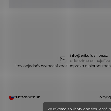
Z
á
info
@
erikafashion.cz
odpovíme co nejdříve
p
Stav objednávky
Vrácení zboží
Doprava a platba
Prode
a
t
í
erikafashion.sk
Copyrig
Využíváme soubory cookies, které 