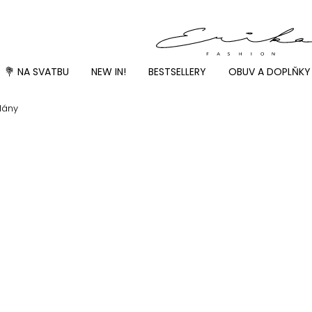
💐 NA SVATBU
NEW IN!
BESTSELLERY
OBUV A DOPLŇKY
lány