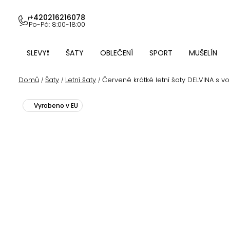
Přejít
na
+420216216078
Po-Pá: 8:00-18:00
obsah
SLEVY❗
ŠATY
OBLEČENÍ
SPORT
MUŠELÍN
Domů
Šaty
Letní šaty
Červené krátké letní šaty DELVINA s vo
/
/
/
Vyrobeno v EU