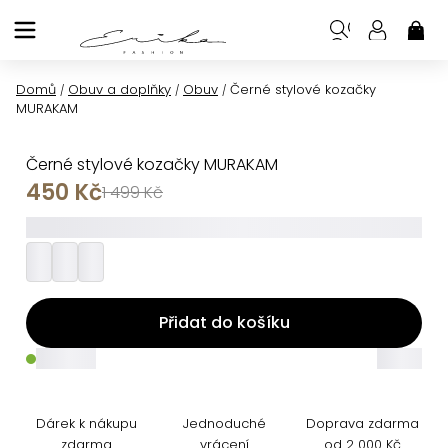
Přejít
na
NÁK
KOŠ
obsah
Domů
Obuv a doplňky
Obuv
Černé stylové kozačky
/
/
/
MURAKAM
Černé stylové kozačky MURAKAM
450 Kč
1 499 Kč
_________
Přidat do košíku
_____
_____
Dárek k nákupu
Jednoduché
Doprava zdarma
zdarma
vrácení
od 2 000 Kč