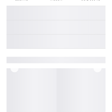
________
________
________