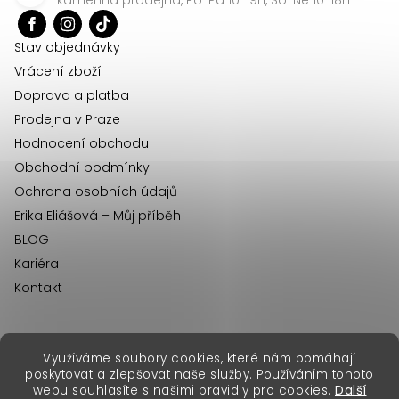
t
í
Stav objednávky
Vrácení zboží
Doprava a platba
Prodejna v Praze
Hodnocení obchodu
Obchodní podmínky
Ochrana osobních údajů
Erika Eliášová – Můj příběh
BLOG
Kariéra
Kontakt
Využíváme soubory cookies, které nám pomáhají
erikafashion.sk
poskytovat a zlepšovat naše služby. Používáním tohoto
Copyright 2026
Erika Fashion
. Všechna práva vyhrazena.
webu souhlasíte s našimi pravidly pro cookies.
Další