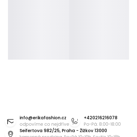
Z
á
info
@
erikafashion.cz
+420216216078
p
odpovíme co nejdříve
Po-Pá: 8:00-18:00
Seifertova 982/25, Praha - Žižkov 13000
a
kamenná prodejna, Po-Pá 10-19h, So-Ne 10-18h