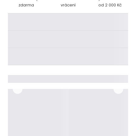
zdarma
vrácení
od 2 000 Kč
________
________
________