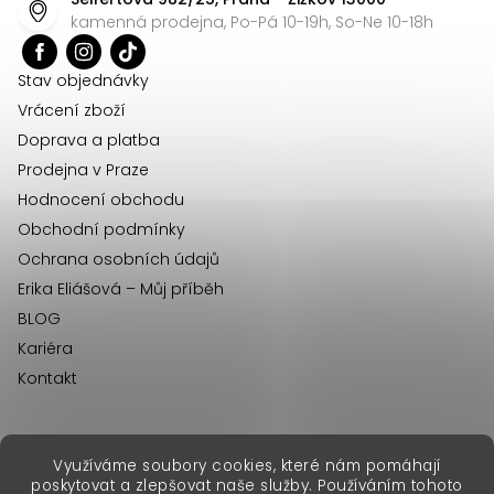
a
kamenná prodejna, Po-Pá 10-19h, So-Ne 10-18h
t
í
Stav objednávky
Vrácení zboží
Doprava a platba
Prodejna v Praze
Hodnocení obchodu
Obchodní podmínky
Ochrana osobních údajů
Erika Eliášová – Můj příběh
BLOG
Kariéra
Kontakt
Využíváme soubory cookies, které nám pomáhají
erikafashion.sk
poskytovat a zlepšovat naše služby. Používáním tohoto