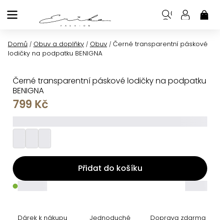
Přejít
na
NÁK
KOŠ
obsah
Domů
Obuv a doplňky
Obuv
Černé transparentní páskové
/
/
/
lodičky na podpatku BENIGNA
Černé transparentní páskové lodičky na podpatku
BENIGNA
799 Kč
_________
Přidat do košíku
_____
_____
Dárek k nákupu
Jednoduché
Doprava zdarma