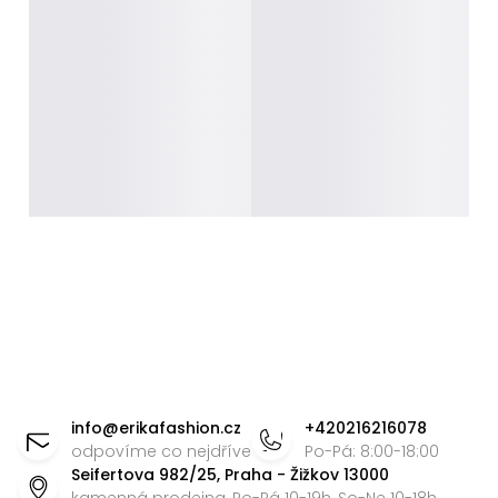
Z
á
info
@
erikafashion.cz
+420216216078
p
odpovíme co nejdříve
Po-Pá: 8:00-18:00
Seifertova 982/25, Praha - Žižkov 13000
a
kamenná prodejna, Po-Pá 10-19h, So-Ne 10-18h