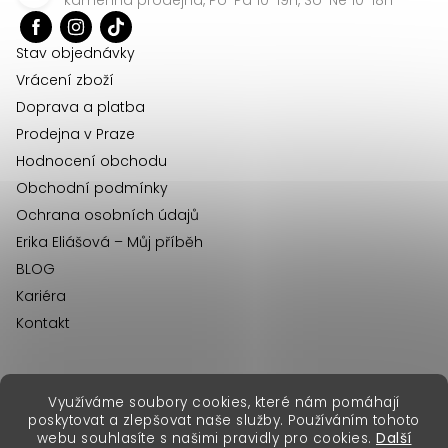
t
í
Stav objednávky
Vrácení zboží
Doprava a platba
Prodejna v Praze
Hodnocení obchodu
Obchodní podmínky
Ochrana osobních údajů
Erika Eliášová – Můj příběh
BLOG
Kariéra
Kontakt
Využíváme soubory cookies, které nám pomáhají
erikafashion.sk
poskytovat a zlepšovat naše služby. Používáním tohoto
Copyright 2026
Erika Fashion
. Všechna práva vyhrazena.
webu souhlasíte s našimi pravidly pro cookies.
Další