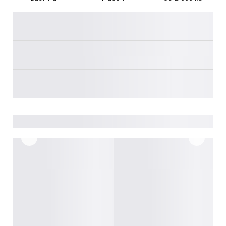
________
________
________