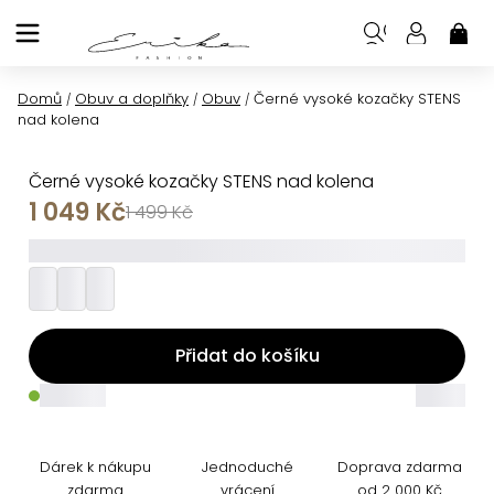
Přejít
na
NÁK
KOŠ
obsah
Domů
Obuv a doplňky
Obuv
Černé vysoké kozačky STENS
/
/
/
nad kolena
Černé vysoké kozačky STENS nad kolena
1 049 Kč
1 499 Kč
_________
Přidat do košíku
_____
_____
Dárek k nákupu
Jednoduché
Doprava zdarma
zdarma
vrácení
od 2 000 Kč