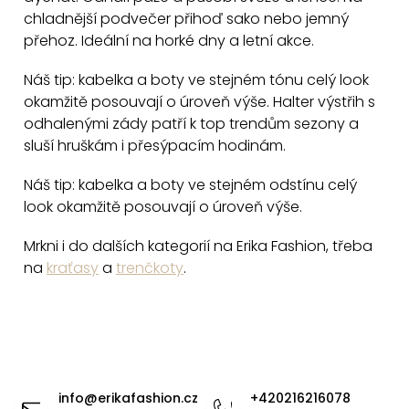
i
chladnější podvečer přihoď sako nebo jemný
s
přehoz. Ideální na horké dny a letní akce.
u
Náš tip: kabelka a boty ve stejném tónu celý look
okamžitě posouvají o úroveň výše. Halter výstřih s
odhalenými zády patří k top trendům sezony a
sluší hruškám i přesýpacím hodinám.
Náš tip: kabelka a boty ve stejném odstínu celý
look okamžitě posouvají o úroveň výše.
Mrkni i do dalších kategorií na Erika Fashion, třeba
na
kraťasy
a
trenčkoty
.
Z
á
info
@
erikafashion.cz
+420216216078