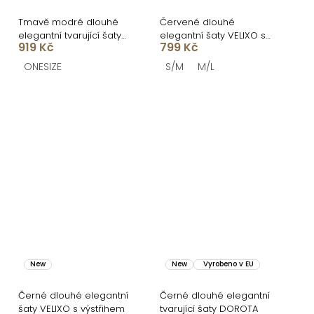
Tmavě modré dlouhé
Červené dlouhé
elegantní tvarující šaty
elegantní šaty VELIXO s
919 Kč
799 Kč
DOROTA
výstřihem
ONESIZE
S/M
M/L
New
New
Vyrobeno v EU
Černé dlouhé elegantní
Černé dlouhé elegantní
šaty VELIXO s výstřihem
tvarující šaty DOROTA