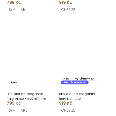
799 Kč
919 Kč
S/M
M/L
ONESIZE
New
Vyrobeno v EU
New
Předobjednávka
Bílé dlouhé elegantní
Bílé dlouhé elegantní
šaty VELIXO s výstřihem
šaty DOROTA
799 Kč
919 Kč
S/M
M/L
ONESIZE