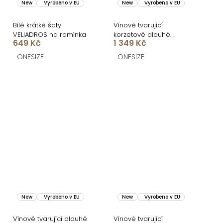
New
Vyrobeno v EU
New
Vyrobeno v EU
Bílé krátké šaty
Vínové tvarující
VELIADROS na ramínka
korzetové dlouhé
649 Kč
1 349 Kč
společenské šaty
FRUESTA
ONESIZE
ONESIZE
New
Vyrobeno v EU
New
Vyrobeno v EU
Vínové tvarující dlouhé
Vínové tvarující