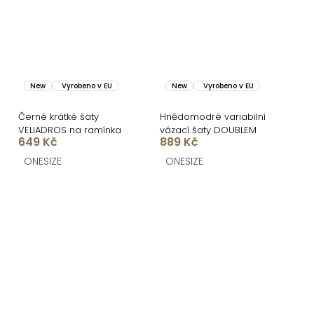
New
Vyrobeno v EU
New
Vyrobeno v EU
Černé krátké šaty
Hnědomodré variabilní
VELIADROS na ramínka
vázací šaty DOUBLEM
649 Kč
889 Kč
ONESIZE
ONESIZE