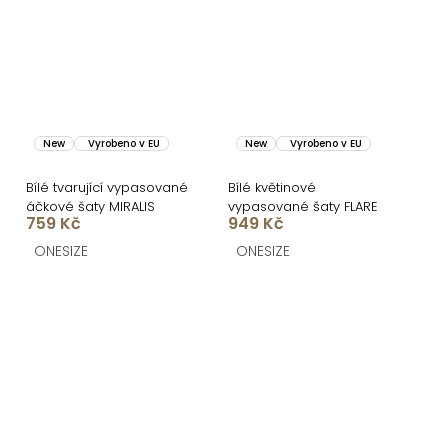
New
Vyrobeno v EU
New
Vyrobeno v EU
Bílé tvarující vypasované
Bílé květinové
áčkové šaty MIRALIS
vypasované šaty FLARE
759 Kč
949 Kč
ONESIZE
ONESIZE