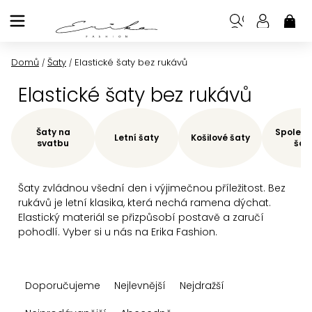
Přejít
na
NÁK
KOŠ
obsah
Domů
Šaty
Elastické šaty bez rukávů
/
/
Elastické šaty bez rukávů
Šaty na
Společe
Letní šaty
Košilové šaty
svatbu
šat
Šaty zvládnou všední den i výjimečnou příležitost. Bez
rukávů je letní klasika, která nechá ramena dýchat.
Elastický materiál se přizpůsobí postavě a zaručí
pohodlí. Vyber si u nás na Erika Fashion.
Ř
Doporučujeme
Nejlevnější
Nejdražší
a