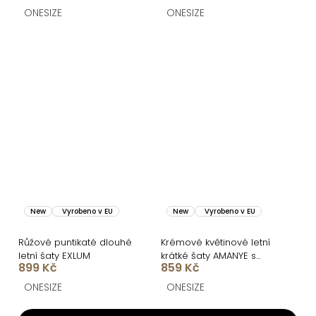
ONESIZE
ONESIZE
New
Vyrobeno v EU
New
Vyrobeno v EU
Růžové puntikaté dlouhé
Krémové květinové letní
letní šaty EXLUM
krátké šaty AMANYE s
899 Kč
859 Kč
kraťásky
ONESIZE
ONESIZE