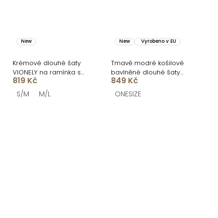
New
New
Vyrobeno v EU
Krémové dlouhé šaty
Tmavě modré košilové
VIONELY na ramínka s
bavlněné dlouhé šaty
819 Kč
849 Kč
černými puntíky
FLORENTE
S/M
M/L
ONESIZE