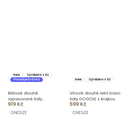
New
Vyrobeno v EU
Předobjednávka
New
Vyrobeno v EU
Béžové dlouhé
Vínové dlouhé letní basic
vypasované šaty
šaty GOGOLE s krajkou
919 Kč
599 Kč
DOROTA na ramínka
ONESIZE
ONESIZE