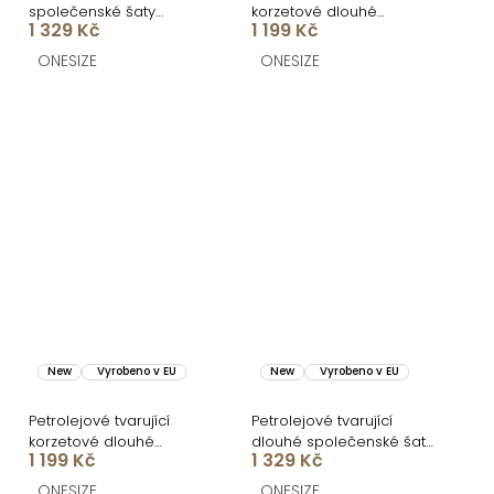
společenské šaty
korzetové dlouhé
1 329 Kč
1 199 Kč
CRUNCHA na jedno
společenské šaty
rameno
BRANFLA
ONESIZE
ONESIZE
New
Vyrobeno v EU
New
Vyrobeno v EU
Petrolejové tvarující
Petrolejové tvarující
korzetové dlouhé
dlouhé společenské šaty
1 199 Kč
1 329 Kč
společenské šaty
CRUNCHA na jedno
BRANFLA
rameno
ONESIZE
ONESIZE