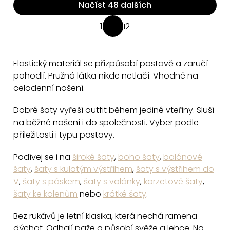
Načíst 48 dalších
O
1
12
S
v
t
l
r
á
Elastický materiál se přizpůsobí postavě a zaručí
á
d
pohodlí. Pružná látka nikde netlačí. Vhodné na
n
a
celodenní nošení.
k
c
o
Dobré šaty vyřeší outfit během jediné vteřiny. Sluší
v
í
na běžné nošení i do společnosti. Vyber podle
á
p
příležitosti i typu postavy.
n
r
í
v
Podívej se i na
široké šaty
,
boho šaty
,
balónové
k
šaty
,
šaty s kulatým výstřihem
,
šaty s výstřihem do
y
V
,
šaty s páskem
,
šaty s volánky
,
korzetové šaty
,
šaty ke kolenům
nebo
krátké šaty
.
v
ý
Bez rukávů je letní klasika, která nechá ramena
p
dýchat. Odhalí paže a působí svěže a lehce. Na