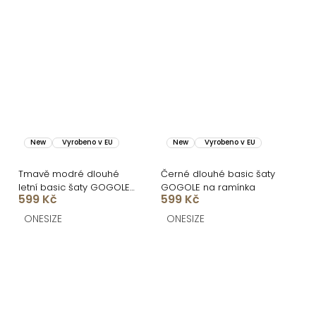
New
Vyrobeno v EU
New
Vyrobeno v EU
Tmavě modré dlouhé
Černé dlouhé basic šaty
letní basic šaty GOGOLE
GOGOLE na ramínka
599 Kč
599 Kč
s krajkou
ONESIZE
ONESIZE