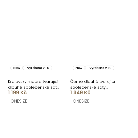
New
Vyrobeno v EU
New
Vyrobeno v EU
Královsky modré tvarující
Černé dlouhé tvarující
dlouhé společenské šaty
společenské šaty
1 199 Kč
1 349 Kč
BRANFLA
FRUESTA
ONESIZE
ONESIZE