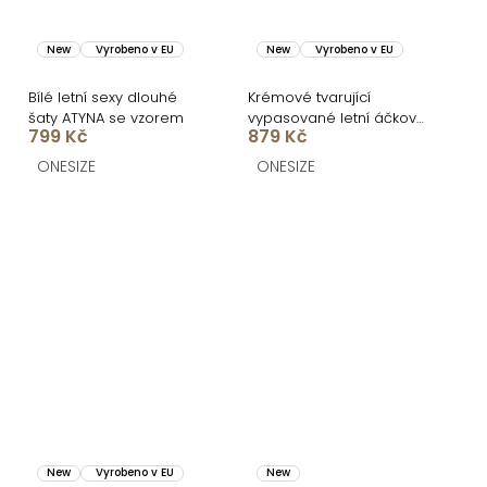
New
Vyrobeno v EU
New
Vyrobeno v EU
Bílé letní sexy dlouhé
Krémové tvarující
šaty ATYNA se vzorem
vypasované letní áčkové
799 Kč
879 Kč
midi šaty VORTA
ONESIZE
ONESIZE
New
Vyrobeno v EU
New