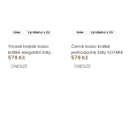
New
Vyrobeno v EU
New
Vyrobeno v EU
Tmavě hnědé basic
Černé basic krátké
krátké elegantní šaty
jednoduché šaty SOTARA
579 Kč
579 Kč
SOTARA
ONESIZE
ONESIZE