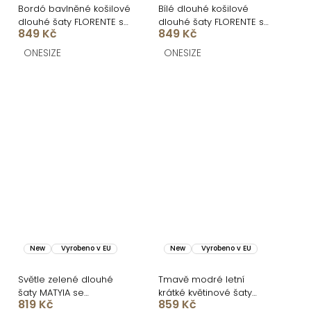
Bordó bavlněné košilové
Bílé dlouhé košilové
dlouhé šaty FLORENTE s
dlouhé šaty FLORENTE s
849 Kč
849 Kč
páskem
páskem
ONESIZE
ONESIZE
New
Vyrobeno v EU
New
Vyrobeno v EU
Světle zelené dlouhé
Tmavě modré letní
šaty MATYIA se
krátké květinové šaty
819 Kč
859 Kč
zavazováním
AMANYE s kraťásky