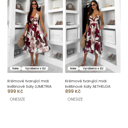
New
Vyrobeno v EU
New
Vyrobeno v EU
Krémové tvarující midi
Krémové tvarující midi
květinové šaty LUMETRIA
květinové šaty AETHELGA
999 Kč
899 Kč
ONESIZE
ONESIZE