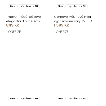
New
Vyrobeno v EU
New
Vyrobeno v EU
Tmavě hnědé košilové
Krémové květinové midi
elegantní dlouhé šaty
vypasované šaty SVETEA
849 Kč
1 599 Kč
FLORENTE
ONESIZE
ONESIZE
New
Vyrobeno v EU
New
Vyrobeno v EU