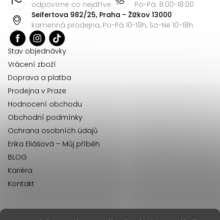
p
odpovíme co nejdříve
Po-Pá: 8:00-18:00
Seifertova 982/25, Praha - Žižkov 13000
a
kamenná prodejna, Po-Pá 10-19h, So-Ne 10-18h
t
í
Stav objednávky
Vrácení zboží
Doprava a platba
Prodejna v Praze
Hodnocení obchodu
Obchodní podmínky
Ochrana osobních údajů
Erika Eliášová – Můj příběh
BLOG
Kariéra
Kontakt