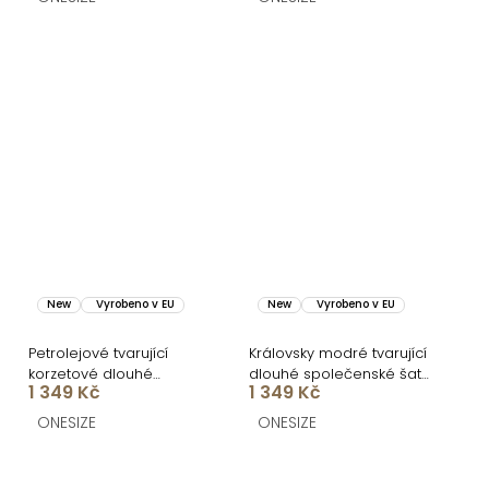
New
Vyrobeno v EU
New
Vyrobeno v EU
Petrolejové tvarující
Královsky modré tvarující
korzetové dlouhé
dlouhé společenské šaty
1 349 Kč
1 349 Kč
společenské šaty
FRUESTA
FRUESTA
ONESIZE
ONESIZE