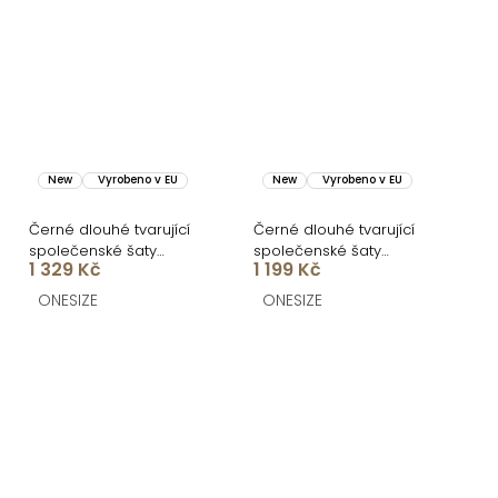
New
Vyrobeno v EU
New
Vyrobeno v EU
Černé dlouhé tvarující
Černé dlouhé tvarující
společenské šaty
společenské šaty
1 329 Kč
1 199 Kč
CRUNCHA na jedno
BRANFLA s výstřihem
rameno
ONESIZE
ONESIZE