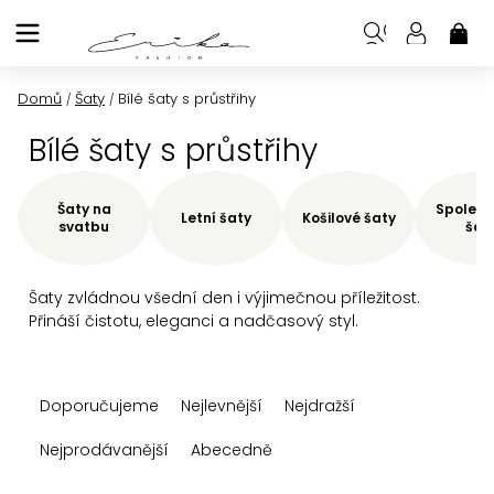
Přejít
na
NÁK
KOŠ
obsah
Domů
Šaty
Bílé šaty s průstřihy
/
/
Bílé šaty s průstřihy
Šaty na
Společe
Letní šaty
Košilové šaty
svatbu
šat
Šaty zvládnou všední den i výjimečnou příležitost.
Přináší čistotu, eleganci a nadčasový styl.
Ř
Doporučujeme
Nejlevnější
Nejdražší
a
z
Nejprodávanější
Abecedně
e