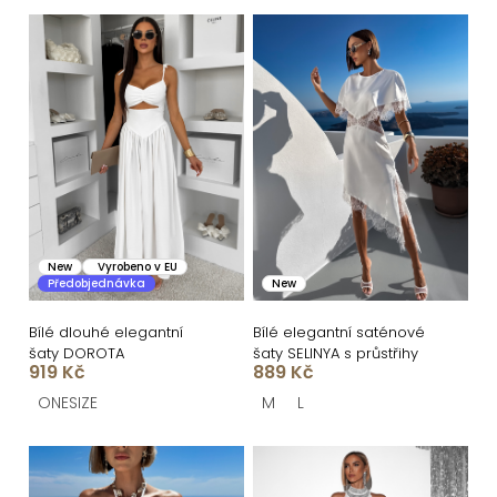
n
V
í
ý
p
p
r
i
o
s
d
p
u
r
k
o
New
Vyrobeno v EU
Předobjednávka
New
t
d
ů
u
Bílé dlouhé elegantní
Bílé elegantní saténové
šaty DOROTA
šaty SELINYA s průstřihy
k
919 Kč
889 Kč
t
ONESIZE
M
L
ů