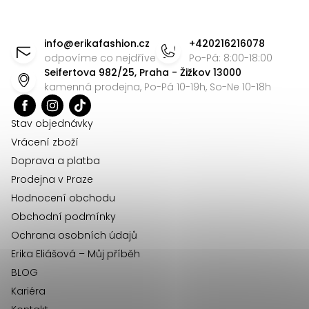
Z
á
info
@
erikafashion.cz
+420216216078
p
odpovíme co nejdříve
Po-Pá: 8:00-18:00
Seifertova 982/25, Praha - Žižkov 13000
a
kamenná prodejna, Po-Pá 10-19h, So-Ne 10-18h
t
í
Stav objednávky
Vrácení zboží
Doprava a platba
Prodejna v Praze
Hodnocení obchodu
Obchodní podmínky
Ochrana osobních údajů
Erika Eliášová – Můj příběh
BLOG
Kariéra