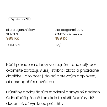
Vyrobeno v EU
Bílé elegantní šaty
Bílé elegantní šaty
SUNTILS
RENERY s řasením
989 Kč
489 Kč
ONESIZE
M/L
O
v
Náš tip: kabelka a boty ve stejném tónu celý look
l
okamžitě zdražují. Sluší jí stříbro i zlato a průzračné
á
doplňky. Jako host ji dolaď barevným doplňkem,
d
ať nesoupeříš s nevěstou.
a
c
Průstřihy dodají šatům moderní a smyslný nádech.
Odhalí kůži přesně tam, kde to sluší. Doplňky drž
í
decentní, ať vyniknou průstřihy.
p