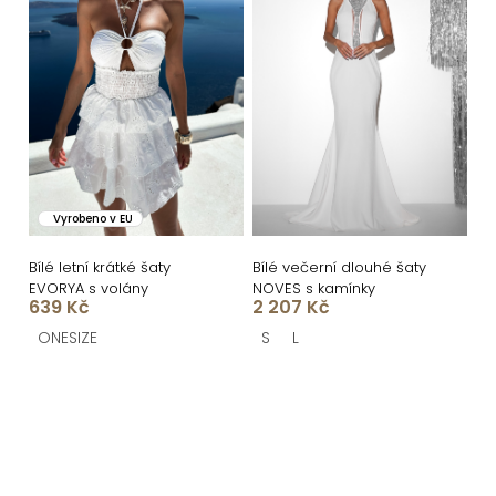
Vyrobeno v EU
Bílé letní krátké šaty
Bílé večerní dlouhé šaty
EVORYA s volány
NOVES s kamínky
639 Kč
2 207 Kč
ONESIZE
S
L