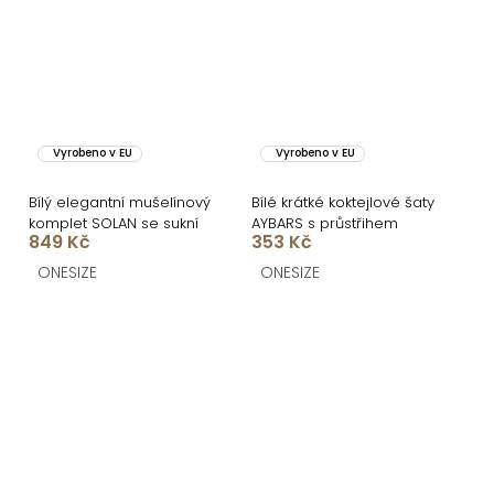
Vyrobeno v EU
Vyrobeno v EU
Bílý elegantní mušelínový
Bílé krátké koktejlové šaty
komplet SOLAN se sukní
AYBARS s průstřihem
849 Kč
353 Kč
ONESIZE
ONESIZE