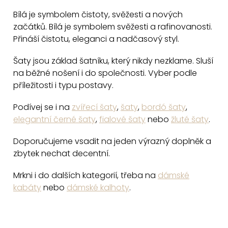
r
Bílá je symbolem čistoty, svěžesti a nových
v
začátků. Bílá je symbolem svěžesti a rafinovanosti.
k
Přináší čistotu, eleganci a nadčasový styl.
y
v
Šaty jsou základ šatníku, který nikdy nezklame. Sluší
na běžné nošení i do společnosti. Vyber podle
ý
příležitosti i typu postavy.
p
i
Podívej se i na
zvířecí šaty
,
šaty
,
bordó šaty
,
s
elegantní černé šaty
,
fialové šaty
nebo
žluté šaty
.
u
Doporučujeme vsadit na jeden výrazný doplněk a
zbytek nechat decentní.
Mrkni i do dalších kategorií, třeba na
dámské
kabáty
nebo
dámské kalhoty
.