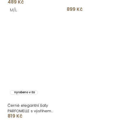
489 Kč
899 Kč
M/L
Vyrobeno v EU
Černé elegantní šaty
PARFOMELLE s výsřihem
819 Kč
do V
O