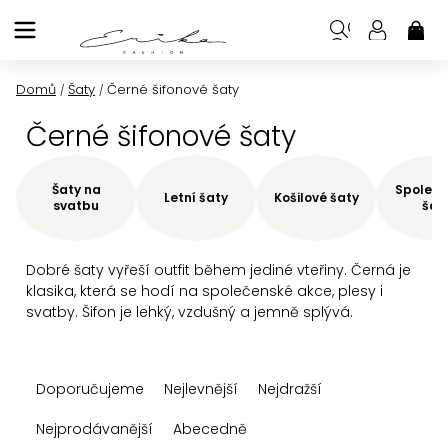
Přejít
na
NÁK
KOŠ
obsah
Domů
Šaty
Černé šifonové šaty
/
/
Černé šifonové šaty
Šaty na
Společe
Letní šaty
Košilové šaty
svatbu
šat
Dobré šaty vyřeší outfit během jediné vteřiny. Černá je
klasika, která se hodí na společenské akce, plesy i
svatby. Šifon je lehký, vzdušný a jemně splývá.
Ř
Doporučujeme
Nejlevnější
Nejdražší
a
z
Nejprodávanější
Abecedně