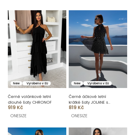
e
n
V
í
ý
p
p
r
i
o
s
d
p
u
r
k
o
New
Vyrobeno v EU
New
Vyrobeno v EU
t
d
ů
u
Černé volánkové letní
Černé áčkové letní
dlouhé šaty CHRONOF
krátké šaty JOLANE s
k
919 Kč
819 Kč
puntíky
t
ONESIZE
ONESIZE
ů