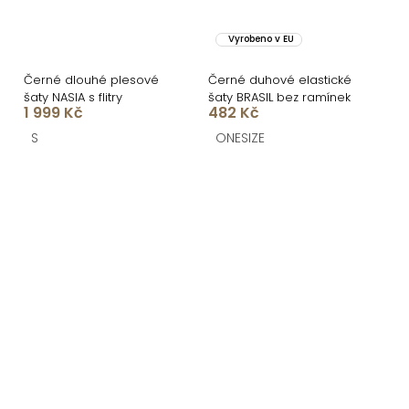
Vyrobeno v EU
Černé dlouhé plesové
Černé duhové elastické
šaty NASIA s flitry
šaty BRASIL bez ramínek
1 999 Kč
482 Kč
S
ONESIZE