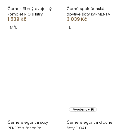
Černostříbrný dvojdílný
Černé společenské
komplet RIO s flitry
třpytivé šaty KARMENTA
1 539 Kč
3 039 Kč
M/L
L
Vyrobeno v EU
Černé elegantní šaty
Černé elegantní dlouhé
RENERY s řasením
šaty FLOAT