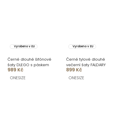
Vyrobeno v EU
Vyrobeno v EU
Černé dlouhé šifónové
Černé tylové dlouhé
šaty DLEGO s páskem
večerní šaty FALDARY
989 Kč
899 Kč
ONESIZE
ONESIZE