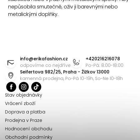
u
nepůsobila smutečně, oživ ji barevnými nebo
metalickými doplňky.
Z
á
info
@
erikafashion.cz
+420216216078
p
odpovíme co nejdříve
Po-Pá: 8:00-18:00
Seifertova 982/25, Praha - Žižkov 13000
a
kamenná prodejna, Po-Pá 10-19h, So-Ne 10-18h
t
í
Stav objednávky
Vrácení zboží
Doprava a platba
Prodejna v Praze
Hodnocení obchodu
Obchodní podmínky