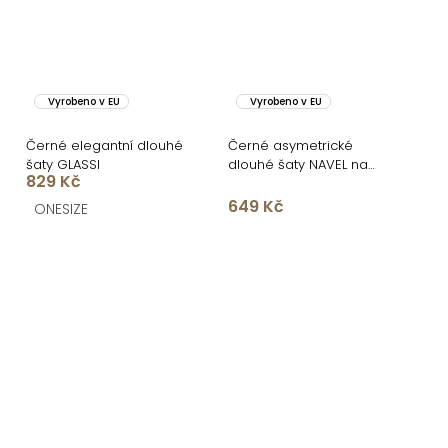
Vyrobeno v EU
Vyrobeno v EU
Černé elegantní dlouhé
Černé asymetrické
šaty GLASSI
dlouhé šaty NAVEL na
829 Kč
jedno rameno
649 Kč
ONESIZE