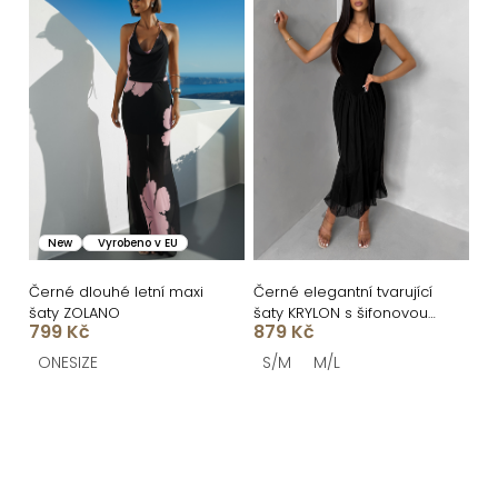
New
Vyrobeno v EU
Černé dlouhé letní maxi
Černé elegantní tvarující
šaty ZOLANO
šaty KRYLON s šifonovou
799 Kč
879 Kč
sukní
ONESIZE
S/M
M/L