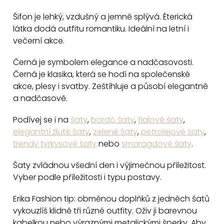
v
Šifon je lehký, vzdušný a jemně splývá. Éterická
l
látka dodá outfitu romantiku. Ideální na letní i
á
večerní akce.
d
a
Černá je symbolem elegance a nadčasovosti.
c
Černá je klasika, která se hodí na společenské
akce, plesy i svatby. Zeštíhluje a působí elegantně
í
a nadčasově.
p
r
Podívej se i na
šaty
,
bordó šaty
,
fialové šaty
,
v
elegantní žluté šaty
,
zelené šaty
,
petrolejové šaty
,
k
trendy tyrkysové šaty
nebo
smaragdové šaty
.
y
v
Šaty zvládnou všední den i výjimečnou příležitost.
Vyber podle příležitosti i typu postavy.
ý
p
Erika Fashion tip: obměnou doplňků z jedněch šatů
i
vykouzlíš klidně tři různé outfity. Oživ ji barevnou
s
kabelkou nebo výraznými metalickými šperky. Aby