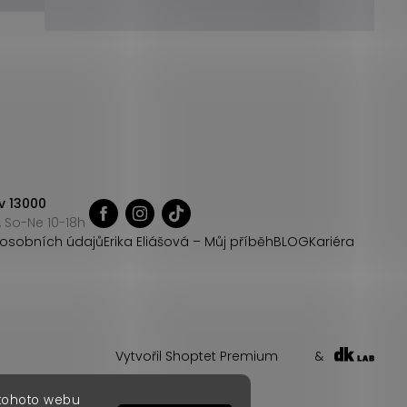
v 13000
 So-Ne 10-18h
osobních údajů
Erika Eliášová – Můj příběh
BLOG
Kariéra
Vytvořil Shoptet Premium
&
 tohoto webu