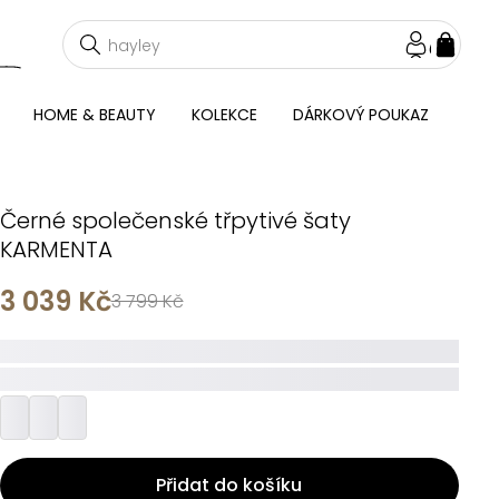
NÁKU
KOŠÍ
HOME & BEAUTY
KOLEKCE
DÁRKOVÝ POUKAZ
Černé společenské třpytivé šaty
KARMENTA
3 039 Kč
3 799 Kč
_____
_________
Přidat do košíku