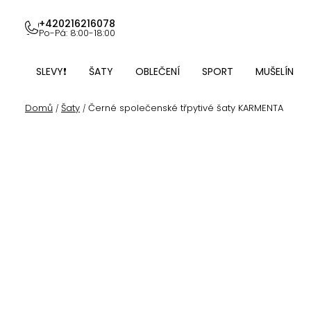
Přejít
na
+420216216078
Po-Pá: 8:00-18:00
obsah
SLEVY❗
ŠATY
OBLEČENÍ
SPORT
MUŠELÍN
Domů
Šaty
Černé společenské třpytivé šaty KARMENTA
/
/