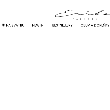
💐 NA SVATBU
NEW IN!
BESTSELLERY
OBUV A DOPLŇKY