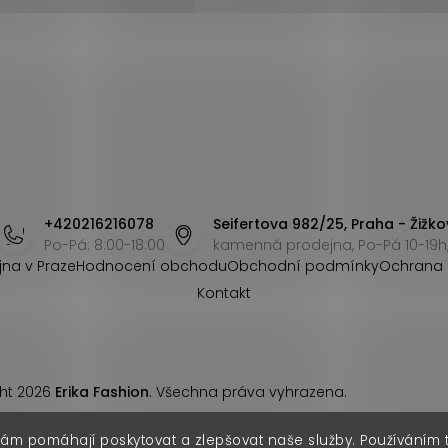
+420216216078
Seifertova 982/25, Praha - Žižko
Po-Pá: 8:00-18:00
kamenná prodejna, Po-Pá 10-19h,
jna v Praze
Hodnocení obchodu
Obchodní podmínky
Ochrana 
Kontakt
ht 2026
Erika Fashion
. Všechna práva vyhrazena.
nám pomáhají poskytovat a zlepšovat naše služby. Používáním