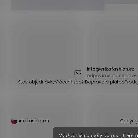
Z
á
info
@
erikafashion.cz
odpovíme co nejdříve
p
Stav objednávky
Vrácení zboží
Doprava a platba
Prode
a
t
í
erikafashion.sk
Copyrig
Využíváme soubory cookies, které 