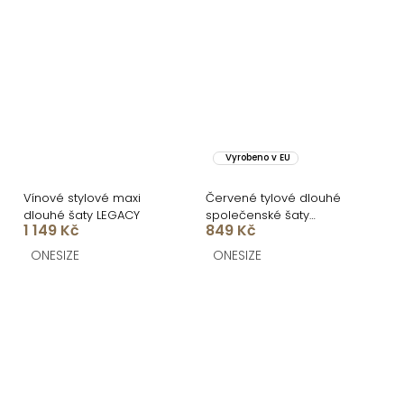
Vyrobeno v EU
Vínové stylové maxi
Červené tylové dlouhé
dlouhé šaty LEGACY
společenské šaty
1 149 Kč
849 Kč
VOLYADA
ONESIZE
ONESIZE