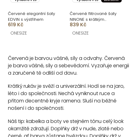
Červené elegantní šaty
Červené flitrované šaty
EDVIN s výstřihem
NINONE s krátkým
619 Kč
839 Kč
rukávem
ONESIZE
ONESIZE
O
v
Červená je barvou vášně, síly a odvahy. Červená
l
je barva vášně, síly a sebevědomí. Vyzařuje energii
á
a zaručeně tě odliší od davu.
d
a
Krátký rukáv je svěží a univerzální. Hodí se na jaro,
c
léto i do společnosti. Nechá vyniknout ruce a
přitom decentně kryje ramena. Sluší na běžné
í
nošení i do společnosti.
p
r
Náš tip: kabelka a boty ve stejném tónu celý look
v
okamžitě zdražují. Doplňky drž v nude, zlaté nebo
k
černé, ať barva zůstane hvězdou. Doplňky drž v