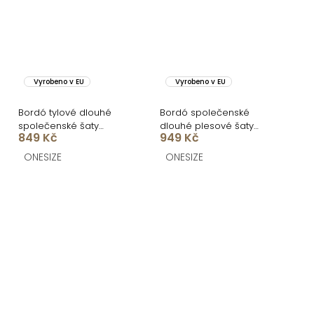
Vyrobeno v EU
Vyrobeno v EU
Bordó tylové dlouhé
Bordó společenské
společenské šaty
dlouhé plesové šaty
849 Kč
949 Kč
VOLYADA
LUNZARO
ONESIZE
ONESIZE