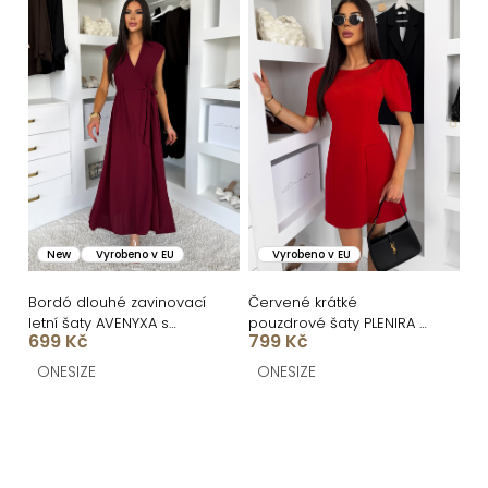
New
Vyrobeno v EU
Vyrobeno v EU
Bordó dlouhé zavinovací
Červené krátké
letní šaty AVENYXA s
pouzdrové šaty PLENIRA s
699 Kč
799 Kč
páskem
krátkým rukávem
ONESIZE
ONESIZE