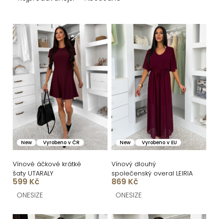
e
n
V
í
ý
p
p
r
i
o
s
d
p
u
r
k
o
New
Vyrobeno v ČR
New
Vyrobeno v EU
t
d
ů
u
Vínové áčkové krátké
Vínový dlouhý
šaty UTARALY
společenský overal LEIRIA
k
599 Kč
869 Kč
t
ONESIZE
ONESIZE
ů