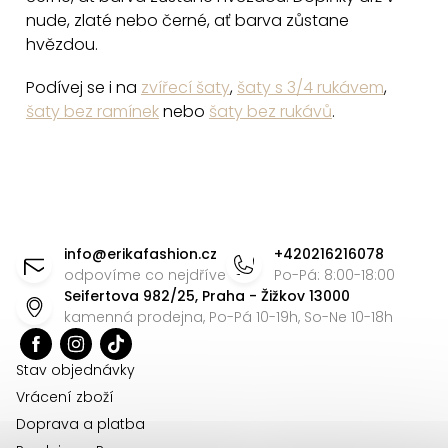
y
nude, zlaté nebo černé, ať barva zůstane
v
hvězdou.
ý
Podívej se i na
zvířecí šaty
,
šaty s 3/4 rukávem
,
p
šaty bez ramínek
nebo
šaty bez rukávů
.
i
s
u
Z
á
info
@
erikafashion.cz
+420216216078
p
odpovíme co nejdříve
Po-Pá: 8:00-18:00
Seifertova 982/25, Praha - Žižkov 13000
a
kamenná prodejna, Po-Pá 10-19h, So-Ne 10-18h
t
í
Stav objednávky
Vrácení zboží
Doprava a platba