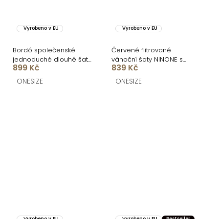
Vyrobeno v EU
Vyrobeno v EU
Bordó společenské
Červené flitrované
jednoduché dlouhé šaty
vánoční šaty NINONE s
899 Kč
839 Kč
JUNADIE
krátkým rukávem
ONESIZE
ONESIZE
Vyrobeno v EU
Vyrobeno v EU
Bestseller