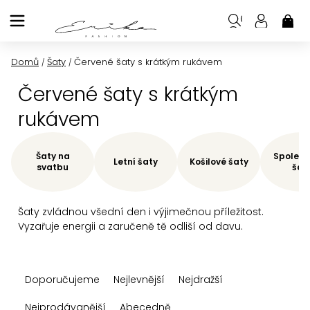
Přejít
na
NÁK
KOŠ
obsah
Domů
Šaty
Červené šaty s krátkým rukávem
/
/
Červené šaty s krátkým
rukávem
Šaty na
Společe
Letní šaty
Košilové šaty
svatbu
šat
Šaty zvládnou všední den i výjimečnou příležitost.
Vyzařuje energii a zaručeně tě odliší od davu.
Ř
Doporučujeme
Nejlevnější
Nejdražší
a
z
Nejprodávanější
Abecedně