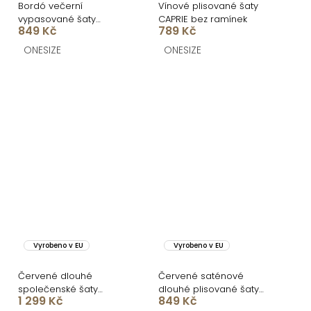
Bordó večerní
Vínové plisované šaty
vypasované šaty
CAPRIE bez ramínek
849 Kč
789 Kč
FIAMMAR s rozparkem
ONESIZE
ONESIZE
Vyrobeno v EU
Vyrobeno v EU
Červené dlouhé
Červené saténové
společenské šaty
dlouhé plisované šaty
1 299 Kč
849 Kč
KULOSA
EKULY