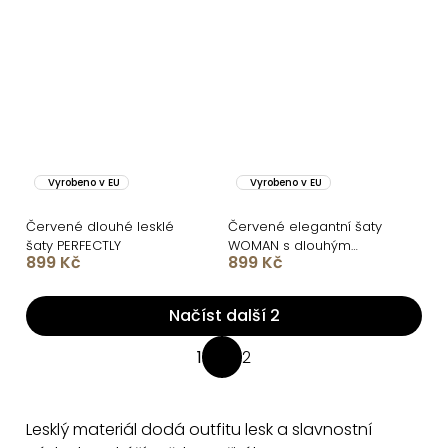
Vyrobeno v EU
Vyrobeno v EU
Červené dlouhé lesklé
Červené elegantní šaty
šaty PERFECTLY
WOMAN s dlouhým
899 Kč
899 Kč
rukávem
Načíst další 2
O
1
2
S
v
t
l
r
á
Lesklý materiál dodá outfitu lesk a slavnostní
á