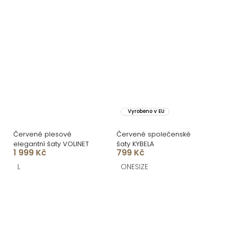
Vyrobeno v EU
Červené plesové
Červené společenské
elegantní šaty VOLINET
šaty KYBELA
1 999 Kč
799 Kč
L
ONESIZE