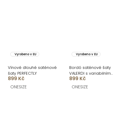
Vyrobeno v EU
Vyrobeno v EU
Vínové dlouhé saténové
Bordó saténové šaty
šaty PERFECTLY
VALERDI s variabilním
899 Kč
899 Kč
vázáním a rozparkem
ONESIZE
ONESIZE