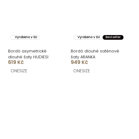
Vyrobeno v EU
Vyrobeno v EU
Bestseller
Bordó asymetrické
Bordó dlouhé saténové
dlouhé šaty HUDIESI
šaty ARANKA
619 Kč
949 Kč
ONESIZE
ONESIZE