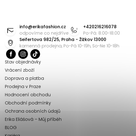
Z
á
info
@
erikafashion.cz
+420216216078
p
odpovíme co nejdříve
Po-Pá: 8:00-18:00
Seifertova 982/25, Praha - Žižkov 13000
a
kamenná prodejna, Po-Pá 10-19h, So-Ne 10-18h
t
í
Stav objednávky
Vrácení zboží
Doprava a platba
Prodejna v Praze
Hodnocení obchodu
Obchodní podmínky
Ochrana osobních údajů
Erika Eliášová – Můj příběh
BLOG
Kariéra