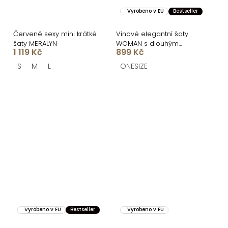
Vyrobeno v EU
Bestseller
Červené sexy mini krátké
Vínové elegantní šaty
šaty MERALYN
WOMAN s dlouhým
1 119 Kč
899 Kč
rukávem
S
M
L
ONESIZE
Vyrobeno v EU
Bestseller
Vyrobeno v EU