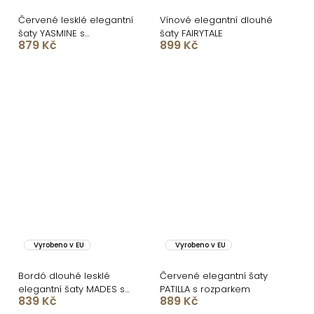
Červené lesklé elegantní
Vínové elegantní dlouhé
šaty YASMINE s
šaty FAIRYTALE
879 Kč
899 Kč
rozparkem
Vyrobeno v EU
Vyrobeno v EU
Bordó dlouhé lesklé
Červené elegantní šaty
elegantní šaty MADES se
PATILLA s rozparkem
839 Kč
889 Kč
zavazováním