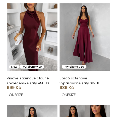
n
V
í
ý
p
p
r
i
o
s
d
p
u
r
k
o
New
Vyrobeno v EU
Vyrobeno v EU
t
d
ů
u
Vínové saténové dlouhé
Bordó saténové
společenské šaty AMELIS
vypasované šaty SIMUEL
k
999 Kč
989 Kč
se šněrováním
t
ONESIZE
ONESIZE
ů