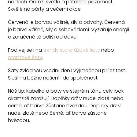
d
nádech. Odráží světlo a přitáhne pozornost.
n
a
Skvělé na párty a večerní akce.
k
c
o
Červená je barvou vášně, síly a odvahy. Červená
v
í
je barva vášně, síly a sebevědomí. Vyzařuje energii
á
p
a zaručeně tě odliší od davu.
n
r
í
v
Podívej se i na
trendy starorůžové šaty
nebo
k
oranžové šaty
.
y
Šaty zvládnou všední den i výjimečnou příležitost.
v
Sluší na běžné nošení i do společnosti.
ý
p
Náš tip: kabelka a boty ve stejném tónu celý look
i
okamžitě zdražují. Doplňky drž v nude, zlaté nebo
s
černé, ať barva zůstane hvězdou. Doplňky drž v
u
nude, zlaté nebo černé, ať barva zůstane
hvězdou.