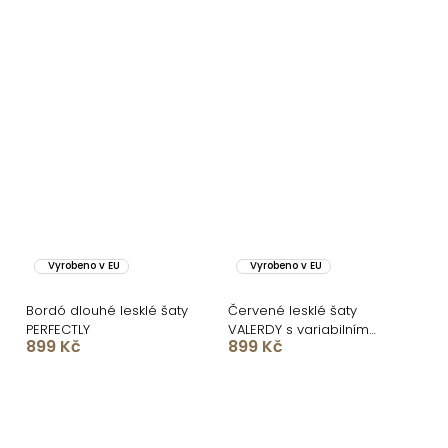
Vyrobeno v EU
Vyrobeno v EU
Bordó dlouhé lesklé šaty
Červené lesklé šaty
PERFECTLY
VALERDY s variabilním
899 Kč
899 Kč
vázáním / bez rozparku