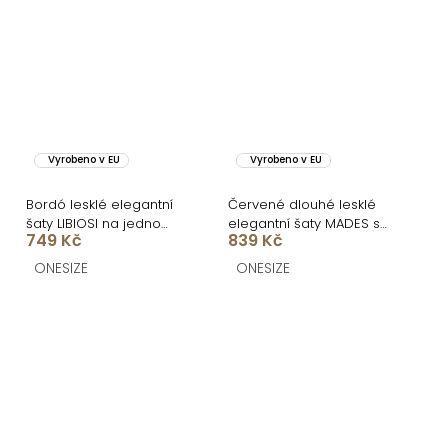
Vyrobeno v EU
Vyrobeno v EU
Bordó lesklé elegantní
Červené dlouhé lesklé
šaty LIBIOSI na jedno
elegantní šaty MADES se
749 Kč
839 Kč
rameno
zavazováním
ONESIZE
ONESIZE