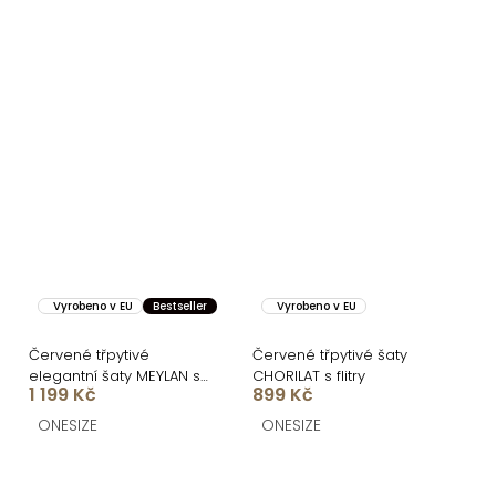
Vyrobeno v EU
Bestseller
Vyrobeno v EU
Červené třpytivé
Červené třpytivé šaty
elegantní šaty MEYLAN s
CHORILAT s flitry
1 199 Kč
899 Kč
flitry
ONESIZE
ONESIZE