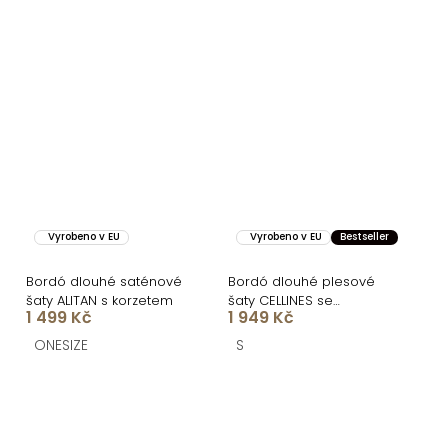
Vyrobeno v EU
Vyrobeno v EU
Bestseller
Bordó dlouhé saténové
Bordó dlouhé plesové
šaty ALITAN s korzetem
šaty CELLINES se
1 499 Kč
1 949 Kč
šněrováním a rozparkem
ONESIZE
S