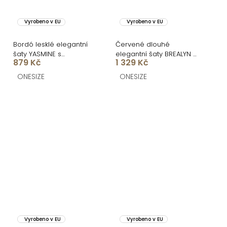
Vyrobeno v EU
Vyrobeno v EU
Bordó lesklé elegantní
Červené dlouhé
šaty YASMINE s
elegantní šaty BREALYN s
879 Kč
1 329 Kč
rozparkem
kapsami
ONESIZE
ONESIZE
Vyrobeno v EU
Vyrobeno v EU