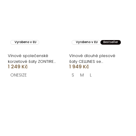
Vyrobeno v EU
Vyrobeno v EU
Bestseller
Vínové společenské
Vínové dlouhé plesové
korzetové šaty ZONTIRE
šaty CELLINES se
1 249 Kč
1 949 Kč
bez ramínek
šněrováním a rozparkem
ONESIZE
S
M
L