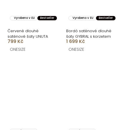
Vyrobeno v EU
Bestseller
Vyrobeno v EU
Bestseller
Červené dlouhé
Bordó saténové dlouhé
saténové šaty UNUTA
šaty GYBRAL s korzetem
799 Kč
1 699 Kč
ONESIZE
ONESIZE