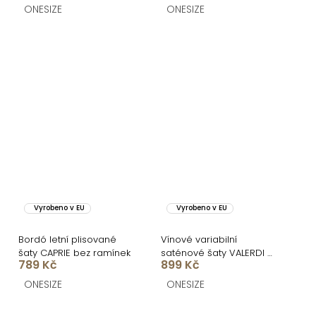
ONESIZE
ONESIZE
Vyrobeno v EU
Vyrobeno v EU
Bordó letní plisované
Vínové variabilní
šaty CAPRIE bez ramínek
saténové šaty VALERDI a
789 Kč
899 Kč
rozparkem
ONESIZE
ONESIZE