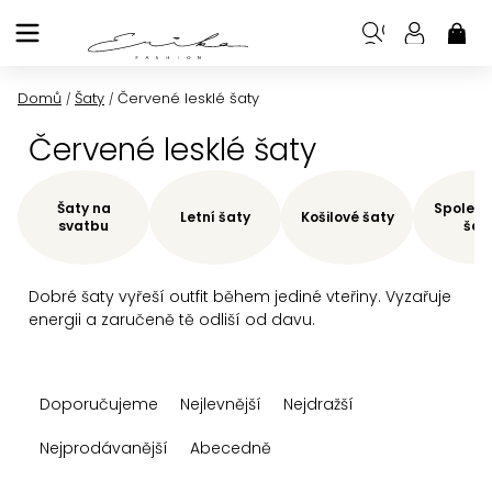
Přejít
na
NÁK
KOŠ
obsah
Domů
Šaty
Červené lesklé šaty
/
/
Červené lesklé šaty
Šaty na
Společe
Letní šaty
Košilové šaty
svatbu
šat
Dobré šaty vyřeší outfit během jediné vteřiny. Vyzařuje
energii a zaručeně tě odliší od davu.
Ř
Doporučujeme
Nejlevnější
Nejdražší
a
z
Nejprodávanější
Abecedně
e