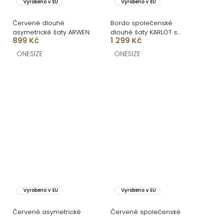
Vyrobeno v EU
Vyrobeno v EU
Červené dlouhé
Bordo společenské
asymetrické šaty ARWEN
dlouhé šaty KARLOT s
899 Kč
1 299 Kč
korzetem
ONESIZE
ONESIZE
Vyrobeno v EU
Vyrobeno v EU
Červené asymetrické
Červené společenské