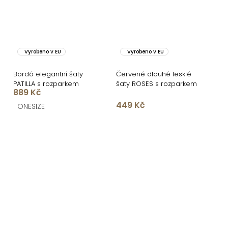
Vyrobeno v EU
Vyrobeno v EU
Bordó elegantní šaty
Červené dlouhé lesklé
PATILLA s rozparkem
šaty ROSES s rozparkem
889 Kč
449 Kč
ONESIZE