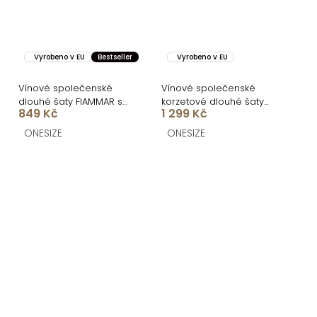
Vyrobeno v EU
Bestseller
Vyrobeno v EU
Vínové společenské
Vínové společenské
dlouhé šaty FIAMMAR s
korzetové dlouhé šaty
849 Kč
1 299 Kč
rozparkem
KARLOT
ONESIZE
ONESIZE