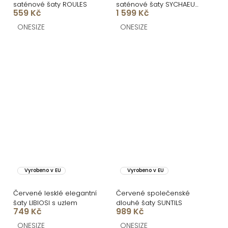
saténové šaty ROULES
saténové šaty SYCHAEUS
559 Kč
1 599 Kč
bez ramínek
ONESIZE
ONESIZE
Vyrobeno v EU
Vyrobeno v EU
Červené lesklé elegantní
Červené společenské
šaty LIBIOSI s uzlem
dlouhé šaty SUNTILS
749 Kč
989 Kč
ONESIZE
ONESIZE