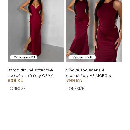
Vyrobeno v EU
Vyrobeno v EU
Bordó dlouhé saténové
Vínové společenské
společenské šaty ORIXY
dlouhé šaty VELMORO s
939 Kč
799 Kč
s výstřihem
body
ONESIZE
ONESIZE