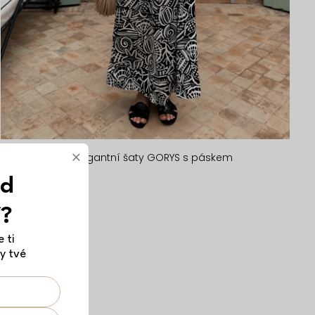
×
Černé dlouhé elegantní šaty GORYS s páskem
759 Kč
ód
S/M
M/L
č?
 ti
y tvé