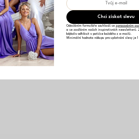
Chci získat slevu
Odesláním formuláře souhlasíš se
zpracováním oso
a se zasíláním našich inspirativních newsletterů.
kdykoliv odhlásit v patičce každého z e-mailů.
Minimální hodnota nákupu pro uplatnění slevy je 1