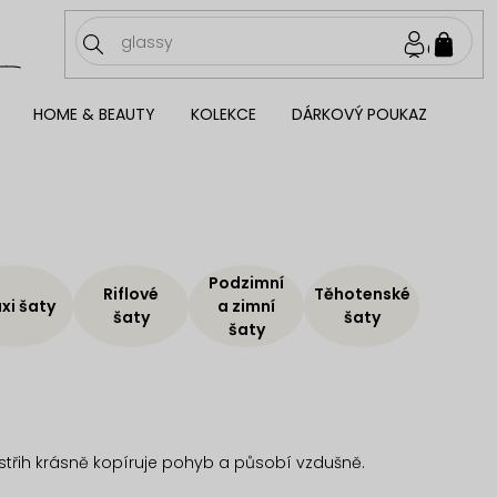
NÁKU
KOŠÍ
HOME & BEAUTY
KOLEKCE
DÁRKOVÝ POUKAZ
Podzimní
Riflové
Těhotenské
xi šaty
a zimní
šaty
šaty
šaty
střih krásně kopíruje pohyb a působí vzdušně.