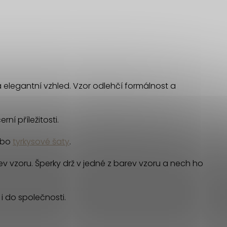
elegantní vzhled. Vzor odlehčí formálnost a
rní příležitosti.
bo
tyrkysové šaty
.
rev vzoru. Šperky drž v jedné z barev vzoru a nech ho
 i do společnosti.