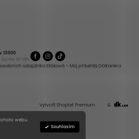
v 13000
 So-Ne 10-18h
osobních údajů
Erika Eliášová – Můj příběh
BLOG
Kariéra
Vytvořil Shoptet Premium
&
 tohoto webu
Souhlasím