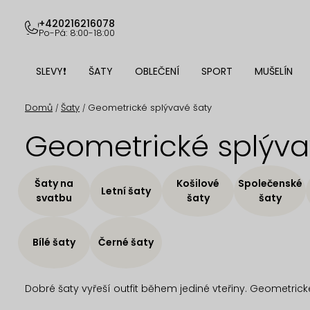
Přejít
na
+420216216078
Po-Pá: 8:00-18:00
obsah
SLEVY❗
ŠATY
OBLEČENÍ
SPORT
MUŠELÍN
Domů
Šaty
Geometrické splývavé šaty
/
/
Geometrické splýva
Šaty na
Košilové
Společenské
Letní šaty
svatbu
šaty
šaty
Bílé šaty
Černé šaty
Dobré šaty vyřeší outfit během jediné vteřiny. Geometric