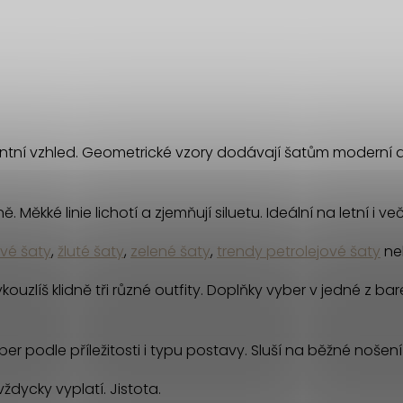
ntní vzhled. Geometrické vzory dodávají šatům moderní a 
ěkké linie lichotí a zjemňují siluetu. Ideální na letní i veče
ové šaty
,
žluté šaty
,
zelené šaty
,
trendy petrolejové šaty
ne
ouzlíš klidně tři různé outfity. Doplňky vyber v jedné z ba
er podle příležitosti i typu postavy. Sluší na běžné nošení
ždycky vyplatí. Jistota.