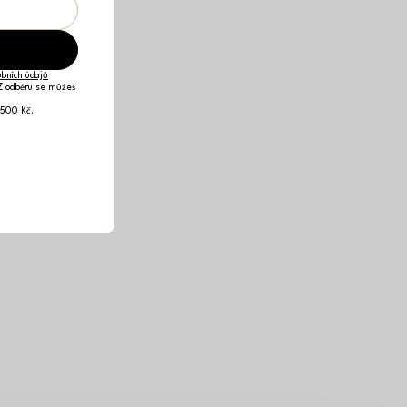
bních údajů
 Z odběru se můžeš
 500 Kč.