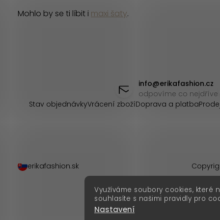
v
Mohlo by se ti líbit i
maxi šaty
.
k
y
v
Z
ý
á
info
@
erikafashion.cz
odpovíme co nejdříve
p
p
Stav objednávky
Vrácení zboží
Doprava a platba
Prode
i
a
s
t
u
í
erikafashion.sk
Copyrig
Využíváme soubory cookies, které 
souhlasíte s našimi pravidly pro co
Nastavení