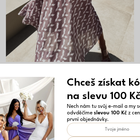
Hnědé dlouhé vzdušné šaty DLEGO s páskem
989 Kč
Chceš získat k
ONESIZE
na slevu 100 K
Nech nám tu svůj e-mail a my se
odvděčíme
slevou 100 Kč
z cen
první objednávky.