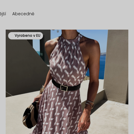
jší
Abecedně
Vyrobeno v EU