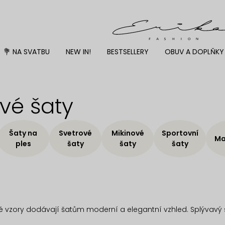
💐 NA SVATBU
NEW IN!
BESTSELLERY
OBUV A DOPLŇKY
vé šaty
Šaty na
Svetrové
Mikinové
Sportovní
Ma
ples
šaty
šaty
šaty
ké vzory dodávají šatům moderní a elegantní vzhled. Splývavý 