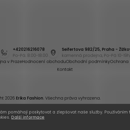
+420216216078
Seifertova 982/25, Praha - Žižko
Po-Pá: 8:00-18:00
kamenná prodejna, Po-Pá 10-19h,
jna v Praze
Hodnocení obchodu
Obchodní podmínky
Ochrana 
Kontakt
ht 2026
Erika Fashion
. Všechna práva vyhrazena.
nám pomáhají poskytovat a zlepšovat naše služby. Používáním
okies.
Další informace