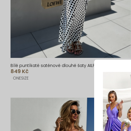
k
u
t
k
ů
t
ů
Bílé puntíkaté saténové dlouhé šaty AILPIN
849 Kč
ONESIZE