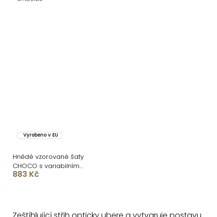
Vyrobeno v EU
Hnědé vzorované šaty
CHOCO s variabilním
883 Kč
zavazováním
O
v
Zeštíhlující střih opticky ubere a vytvaruje postavu.