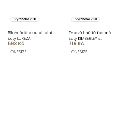
Vyrobeno v EU
Vyrobeno v EU
Bílohnědé dlouhé letní
Tmavě hnědé řasené
šaty LUREZA
šaty KIMBERLEY s
593 Kč
719 Kč
rozparkem
ONESIZE
ONESIZE