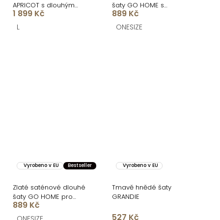
APRICOT s dlouhým
šaty GO HOME s
1 899 Kč
889 Kč
rukávem
rozparkem
L
ONESIZE
Vyrobeno v EU
Bestseller
Vyrobeno v EU
Zlaté saténové dlouhé
Tmavě hnědé šaty
šaty GO HOME pro
GRANDIE
889 Kč
družičky
527 Kč
ONESIZE