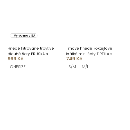
Vyrobeno v EU
Hnědé flitrované třpytivé
Tmavě hnědé koktejlové
dlouhé šaty PRUSKA s
krátké mini šaty TIRELLA s
999 Kč
749 Kč
rozparkem
řasením
ONESIZE
S/M
M/L