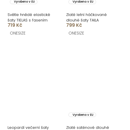
Vyrobeno v EU
Vyrobeno v EU
Světle hnědé elastické
Zlaté letní háčkované
šaty TIELAS s řasením
dlouhé šaty TAILA
719 Kč
799 Kč
ONESIZE
ONESIZE
Vyrobeno v EU
Leopardí večerní šaty
Zlaté saténové dlouhé