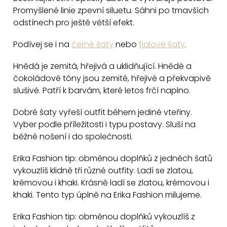
l
Promyšlené linie zpevní siluetu. Sáhni po tmavších
á
odstínech pro ještě větší efekt.
d
a
Podívej se i na
černé šaty
nebo
fialové šaty
.
c
Hnědá je zemitá, hřejivá a uklidňující. Hnědé a
í
čokoládové tóny jsou zemité, hřejivé a překvapivě
p
slušivé. Patří k barvám, které letos frčí naplno.
r
v
Dobré šaty vyřeší outfit během jediné vteřiny.
k
Vyber podle příležitosti i typu postavy. Sluší na
y
běžné nošení i do společnosti.
v
Erika Fashion tip: obměnou doplňků z jedněch šatů
ý
vykouzlíš klidně tři různé outfity. Ladí se zlatou,
p
krémovou i khaki. Krásně ladí se zlatou, krémovou i
i
khaki. Tento typ úplně na Erika Fashion milujeme.
s
u
Erika Fashion tip: obměnou doplňků vykouzlíš z