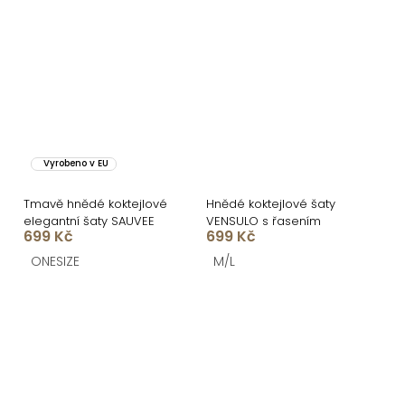
Vyrobeno v EU
Tmavě hnědé koktejlové
Hnědé koktejlové šaty
elegantní šaty SAUVEE
VENSULO s řasením
699 Kč
699 Kč
ONESIZE
M/L