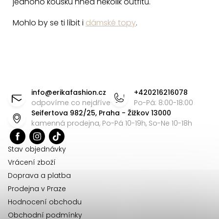
jednoho kousku hned několik outfitů.
Mohlo by se ti líbit i
dámské topy
.
Z
á
info
@
erikafashion.cz
+420216216078
p
odpovíme co nejdříve
Po-Pá: 8:00-18:00
Seifertova 982/25, Praha - Žižkov 13000
a
kamenná prodejna, Po-Pá 10-19h, So-Ne 10-18h
t
í
Stav objednávky
Vrácení zboží
Doprava a platba
Prodejna v Praze
Hodnocení obchodu
Obchodní podmínky