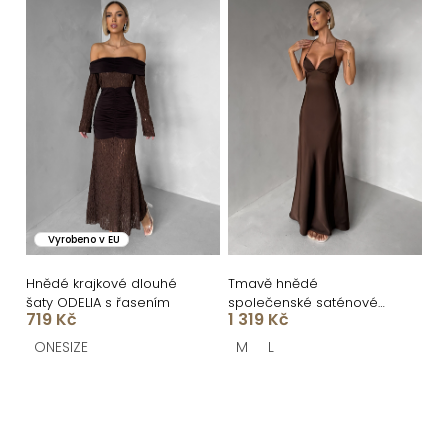
Vyrobeno v EU
Hnědé krajkové dlouhé
Tmavě hnědé
šaty ODELIA s řasením
společenské saténové
719 Kč
1 319 Kč
dlouhé šaty ZUNDARA
ONESIZE
M
L