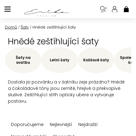
Přejít
na
NÁK
KOŠ
obsah
Domů
Šaty
Hnědé zeštíhlující šaty
/
/
Hnědé zeštíhlující šaty
Šaty na
Společe
Letní šaty
Košilové šaty
svatbu
šat
Dostala jsi pozvánku a v šatníku zeje prázdno? Hnědé
a čokoládové tóny jsou zemité, hřejivé a překvapivě
slušivé. Zeštíhlující střih opticky ubere a vytvaruje
postavu.
Ř
Doporučujeme
Nejlevnější
Nejdražší
a