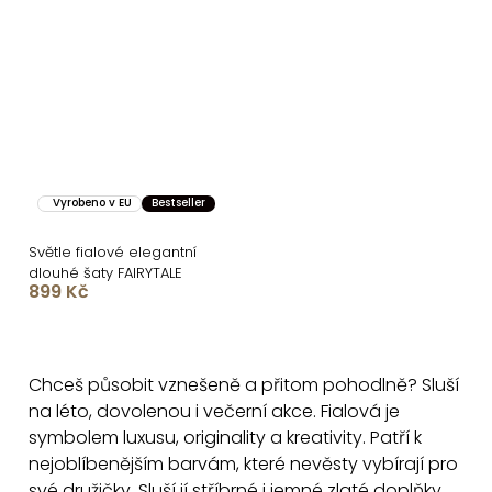
Vyrobeno v EU
Bestseller
Světle fialové elegantní
dlouhé šaty FAIRYTALE
899 Kč
O
v
Chceš působit vznešeně a přitom pohodlně? Sluší
l
na léto, dovolenou i večerní akce. Fialová je
á
symbolem luxusu, originality a kreativity. Patří k
d
nejoblíbenějším barvám, které nevěsty vybírají pro
a
své družičky. Sluší jí stříbrné i jemné zlaté doplňky.