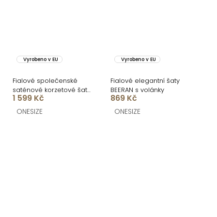
Vyrobeno v EU
Vyrobeno v EU
Fialové společenské
Fialové elegantní šaty
saténové korzetové šaty
BEERAN s volánky
1 599 Kč
869 Kč
SYCHAEUS
ONESIZE
ONESIZE