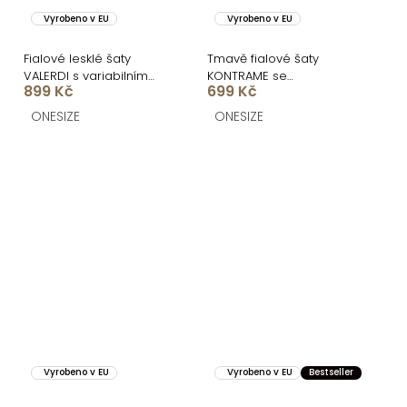
Vyrobeno v EU
Vyrobeno v EU
Fialové lesklé šaty
Tmavě fialové šaty
VALERDI s variabilním
KONTRAME se
899 Kč
699 Kč
vázáním a rozparkem
zavazováním na
ramenech
ONESIZE
ONESIZE
Vyrobeno v EU
Vyrobeno v EU
Bestseller