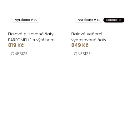
Vyrobeno v EU
Vyrobeno v EU
Bestseller
Fialové plisované šaty
Fialové večerní
PARFOMELLE s výsřihem
vypasované šaty
819 Kč
849 Kč
FIAMMAR přes jedno
rameno
ONESIZE
ONESIZE