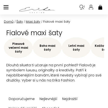
Přejít
na
NÁK
KOŠ
obsah
Domů
Šaty
Maxi šaty
Fialové maxi šaty
/
/
/
Fialové maxi šaty
Plesové
Boho maxi
Letní maxi
Košilové
večerní maxi
šaty
šaty
šat
šaty
Dlouhá silueta ti učaruje na první pohled? Fialová je
symbolem luxusu, originality a kreativity. Patří k
nejoblíbenějším barvám, které nevěsty vybírají pro své
družičky. Vyber si u nás na Erika Fashion.
Ř
Doporučujeme
Nejlevnější
Nejdražší
a