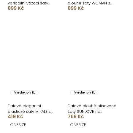
variabilní vázací šaty
dlouhé šaty WOMAN s
899 Kč
899 Kč
KATIE
rozparkem
Vyrobeno v EU
Vyrobeno v EU
Fialové elegantní
Fialové dlouhé plisované
elastické šaty MIKALE s
šaty SUNLOVE na
419 Kč
769 Kč
průstřihy
ramínka
ONESIZE
ONESIZE