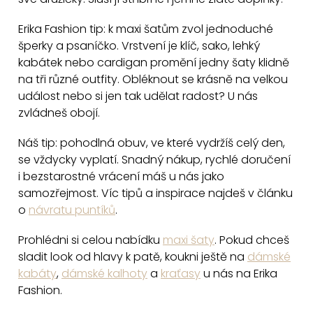
c
Erika Fashion tip: k maxi šatům zvol jednoduché
í
šperky a psaníčko. Vrstvení je klíč, sako, lehký
p
kabátek nebo cardigan promění jedny šaty klidně
r
na tři různé outfity. Obléknout se krásně na velkou
v
událost nebo si jen tak udělat radost? U nás
k
zvládneš obojí.
y
v
Náš tip: pohodlná obuv, ve které vydržíš celý den,
ý
se vždycky vyplatí. Snadný nákup, rychlé doručení
p
i bezstarostné vrácení máš u nás jako
i
samozřejmost. Víc tipů a inspirace najdeš v článku
o
návratu puntíků
.
s
u
Prohlédni si celou nabídku
maxi šaty
. Pokud chceš
sladit look od hlavy k patě, koukni ještě na
dámské
kabáty
,
dámské kalhoty
a
kraťasy
u nás na Erika
Fashion.