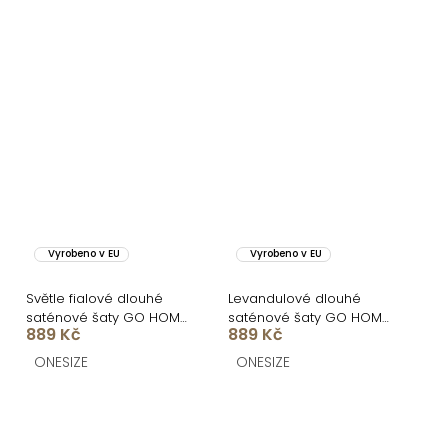
Vyrobeno v EU
Vyrobeno v EU
Světle fialové dlouhé
Levandulové dlouhé
saténové šaty GO HOME
saténové šaty GO HOME
889 Kč
889 Kč
s rozparkem
s krátkým rukávem
ONESIZE
ONESIZE