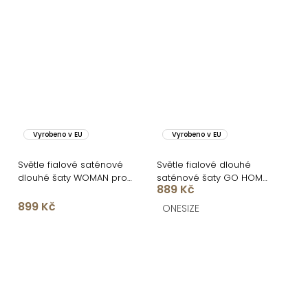
Vyrobeno v EU
Vyrobeno v EU
Světle fialové saténové
Světle fialové dlouhé
dlouhé šaty WOMAN pro
saténové šaty GO HOME
889 Kč
družičky
pro družičky
899 Kč
ONESIZE