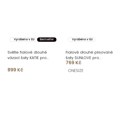
Vyrobeno v EU
Bestseller
Vyrobeno v EU
Světle fialové dlouhé
Fialové dlouhé plisované
vázací šaty KATIE pro
šaty SUNLOVE pro
769 Kč
družičky
družičky
899 Kč
ONESIZE