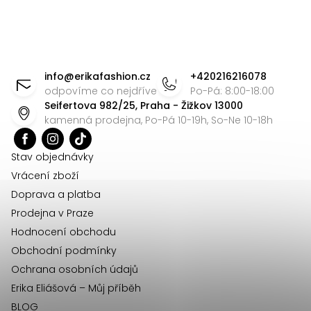
Z
á
info
@
erikafashion.cz
+420216216078
p
odpovíme co nejdříve
Po-Pá: 8:00-18:00
Seifertova 982/25, Praha - Žižkov 13000
a
kamenná prodejna, Po-Pá 10-19h, So-Ne 10-18h
t
í
Stav objednávky
Vrácení zboží
Doprava a platba
Prodejna v Praze
Hodnocení obchodu
Obchodní podmínky
Ochrana osobních údajů
Erika Eliášová – Můj příběh
BLOG