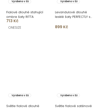
Vyrobeno v EU
Vyrobeno v EU
Fialové dlouhé stahující
Levandulové dlouhé
ombre šaty RITTA
lesklé šaty PERFECTLY s
713 Kč
výstřihem
899 Kč
ONESIZE
Vyrobeno v EU
Vyrobeno v EU
Světle fialové dlouhé
Světle fialové saténové