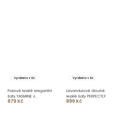
Vyrobeno v EU
Vyrobeno v EU
Fialové lesklé elegantní
Levandulové dlouhé
šaty YASMINE s
lesklé šaty PERFECTLY
879 Kč
899 Kč
rozparkem