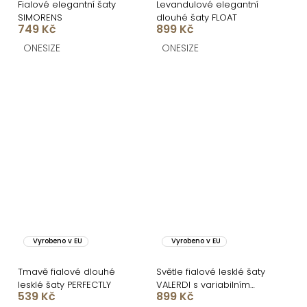
Fialové elegantní šaty
Levandulové elegantní
SIMORENS
dlouhé šaty FLOAT
749 Kč
899 Kč
ONESIZE
ONESIZE
Vyrobeno v EU
Vyrobeno v EU
Tmavě fialové dlouhé
Světle fialové lesklé šaty
lesklé šaty PERFECTLY
VALERDI s variabilním
539 Kč
899 Kč
vázáním a rozparkem