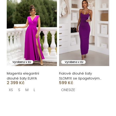
Vyrobeno v EU
Vyrobeno v EU
Magenta elegantní
Fialové dlouhé šaty
dlouhé šaty ELAYA
SLOMYX se špagetovými
2 399 Kč
599 Kč
ramínky
XS
S
M
L
ONESIZE