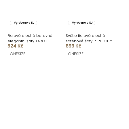
Vyrobeno v EU
Vyrobeno v EU
Fialové dlouhé barevné
Světle fialové dlouhé
elegantní šaty KAROT
saténové šaty PERFECTLY
524 Kč
899 Kč
ONESIZE
ONESIZE