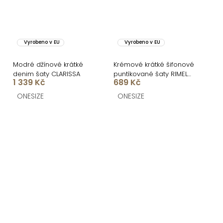
Vyrobeno v EU
Vyrobeno v EU
Modré džínové krátké
Krémové krátké šifonové
denim šaty CLARISSA
puntíkované šaty RIMELO
1 339 Kč
689 Kč
s kraťásky
ONESIZE
ONESIZE