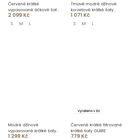
Červené krátké
Tmavě modré džínové
vypasované áčkové šaty
korzetové krátké šaty
2 099 Kč
1 071 Kč
MIRELYS s kamínky
PHONIC
S
M
L
S
M
L
Vyrobeno v EU
Modré džínové
Červené krátké flitrované
vypasované krátké šaty
krátké šaty GLARE
1 299 Kč
779 Kč
MUNDIS