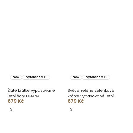
New
Vyrobeno v EU
New
Vyrobeno v EU
Žluté krátké vypasované
Světle zelené zelenkavé
letní šaty ULJANA
krátké vypasované letní
679 Kč
679 Kč
šaty ULJANA
S
S