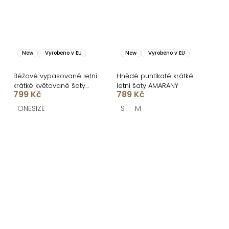
New
Vyrobeno v EU
New
Vyrobeno v EU
Béžové vypasované letní
Hnědé puntíkaté krátké
krátké květované šaty
letní šaty AMARANY
799 Kč
789 Kč
VENSIA
ONESIZE
S
M