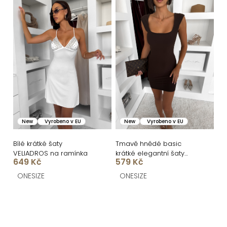
New
Vyrobeno v EU
New
Vyrobeno v EU
Bílé krátké šaty
Tmavě hnědé basic
VELIADROS na ramínka
krátké elegantní šaty
649 Kč
579 Kč
SOTARA
ONESIZE
ONESIZE