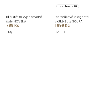
Vyrobeno v EU
Bílé krátké vypasované
Starorůžové elegantní
šaty NOVELIA
krátké šaty SOLIRA
789 Kč
1 999 Kč
M/L
M
L