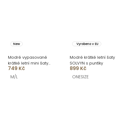
New
Vyrobeno v EU
Modré vypasované
Modré krátké letní šaty
krátké letní mini šaty
SOLVYN s puntíky
749 Kč
899 Kč
ORSELLE
M/L
ONESIZE