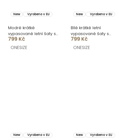
New
Vyrobeno v EU
New
Vyrobeno v EU
Modré krátké
Bílé krátké letní
vypasované letní šaty s
vypasované šaty s
799 Kč
799 Kč
citrony SOLARIS
citrony SOLARIS
ONESIZE
ONESIZE
New
Vyrobeno v EU
New
Vyrobeno v EU