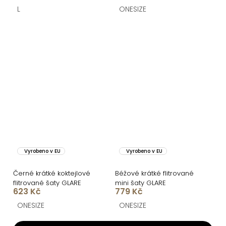
L
ONESIZE
Vyrobeno v EU
Vyrobeno v EU
Černé krátké koktejlové
Béžové krátké flitrované
flitrované šaty GLARE
mini šaty GLARE
623 Kč
779 Kč
ONESIZE
ONESIZE