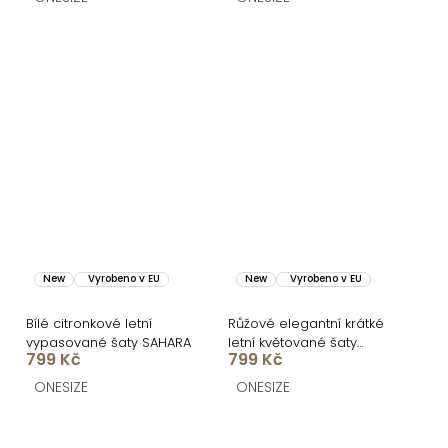
New
Vyrobeno v EU
New
Vyrobeno v EU
Bílé citronkové letní
Růžové elegantní krátké
vypasované šaty SAHARA
letní květované šaty
799 Kč
799 Kč
VENSIA
ONESIZE
ONESIZE