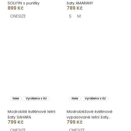
SOLVYN s puntíky
šaty AMARANY
899 Kč
789 Kč
ONESIZE
S
M
New
Vyrobeno v EU
New
Vyrobeno v EU
Modrobílé květinové letní
Modrobéžové květinové
šaty SAHARA
vypasované letní šaty
799 Kč
799 Kč
SAHARA
ONESIZE
ONESIZE