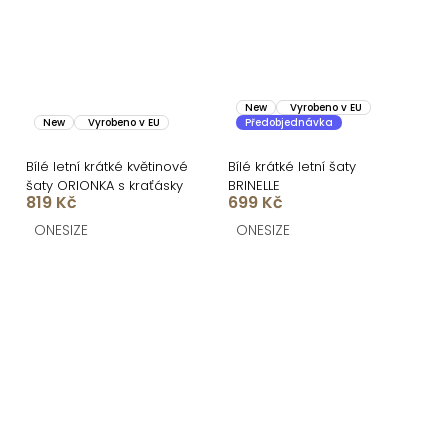
New
Vyrobeno v EU
New
Vyrobeno v EU
Předobjednávka
Bílé letní krátké květinové
Bílé krátké letní šaty
šaty ORIONKA s kraťásky
BRINELLE
819 Kč
699 Kč
ONESIZE
ONESIZE