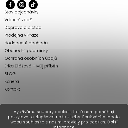
t
í
Stav objednávky
Vrácení zboží
Doprava a platba
Prodejna v Praze
Hodnocení obchodu
Obchodní podmínky
Ochrana osobních údajů
Erika Eliášová – Můj příběh
BLOG
Kariéra
Kontakt
Využíváme soubory cookies, které nám pomáhají
erikafashion.sk
poskytovat a zlepšovat naše služby. Používáním tohoto
Copyright 2026
Erika Fashion
. Všechna práva vyhrazena.
webu souhlasíte s našimi pravidly pro cookies.
Další
Vytvořil Shoptet Premium
&
informace