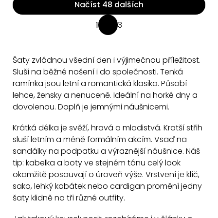
Načíst 48 dalších
O
1
3
S
v
t
l
r
á
Šaty zvládnou všední den i výjimečnou příležitost.
á
d
Sluší na běžné nošení i do společnosti. Tenká
n
a
ramínka jsou letní a romantická klasika. Působí
k
lehce, žensky a nenuceně. Ideální na horké dny a
c
o
dovolenou. Doplň je jemnými náušnicemi.
v
í
á
p
Krátká délka je svěží, hravá a mladistvá. Kratší střih
n
r
sluší letním a méně formálním akcím. Vsaď na
í
v
sandálky na podpatku a výraznější náušnice. Náš
k
tip: kabelka a boty ve stejném tónu celý look
y
okamžitě posouvají o úroveň výše. Vrstvení je klíč,
v
sako, lehký kabátek nebo cardigan promění jedny
ý
šaty klidně na tři různé outfity.
p