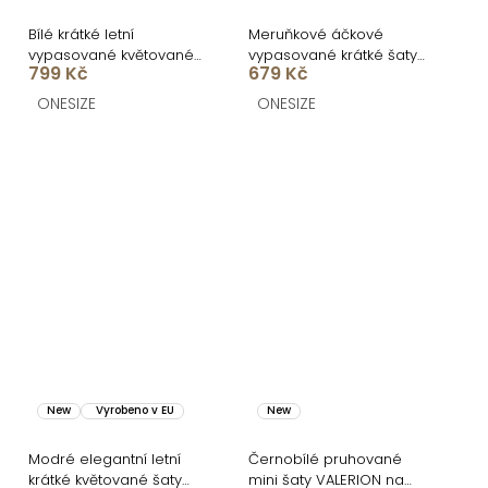
Bílé krátké letní
Meruňkové áčkové
vypasované květované
vypasované krátké šaty
799 Kč
679 Kč
šaty SOLARIS
ULJANA s kytkami
ONESIZE
ONESIZE
New
Vyrobeno v EU
New
Modré elegantní letní
Černobílé pruhované
krátké květované šaty
mini šaty VALERION na