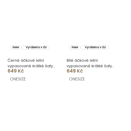
New
Vyrobeno v EU
New
Vyrobeno v EU
Černé áčkové letní
Bílé áčkové letní
vypasované krátké šaty
vypasované krátké šaty
649 Kč
649 Kč
BUMBLEE
BUMBLEE
ONESIZE
ONESIZE