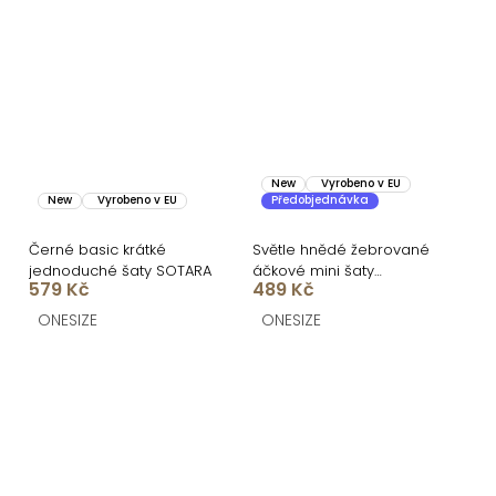
New
Vyrobeno v EU
New
Vyrobeno v EU
Předobjednávka
Černé basic krátké
Světle hnědé žebrované
jednoduché šaty SOTARA
áčkové mini šaty
579 Kč
489 Kč
CASSYNE
ONESIZE
ONESIZE