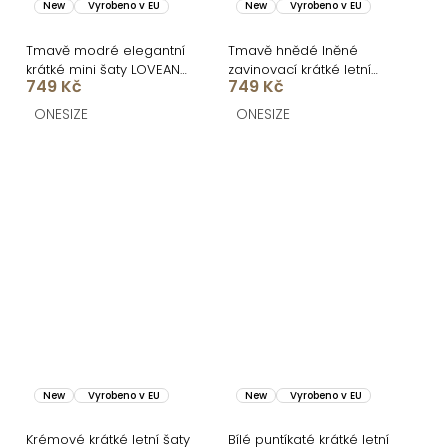
New
Vyrobeno v EU
New
Vyrobeno v EU
Tmavě modré elegantní
Tmavě hnědé lněné
krátké mini šaty LOVEANA
zavinovací krátké letní
749 Kč
749 Kč
s volánkem
šaty LOVEANA
ONESIZE
ONESIZE
New
Vyrobeno v EU
New
Vyrobeno v EU
Krémové krátké letní šaty
Bílé puntíkaté krátké letní