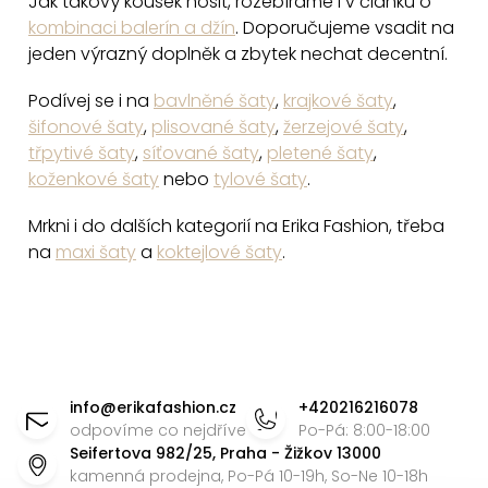
Jak takový kousek nosit, rozebíráme i v článku o
i
kombinaci balerín a džín
. Doporučujeme vsadit na
s
jeden výrazný doplněk a zbytek nechat decentní.
u
Podívej se i na
bavlněné šaty
,
krajkové šaty
,
šifonové šaty
,
plisované šaty
,
žerzejové šaty
,
třpytivé šaty
,
síťované šaty
,
pletené šaty
,
koženkové šaty
nebo
tylové šaty
.
Mrkni i do dalších kategorií na Erika Fashion, třeba
na
maxi šaty
a
koktejlové šaty
.
Z
á
info
@
erikafashion.cz
+420216216078
p
odpovíme co nejdříve
Po-Pá: 8:00-18:00
Seifertova 982/25, Praha - Žižkov 13000
a
kamenná prodejna, Po-Pá 10-19h, So-Ne 10-18h