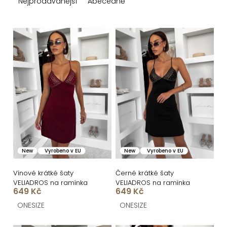
z
Nejprodávanější
Abecedně
e
n
V
í
ý
p
p
r
i
o
s
d
p
u
r
k
o
New
Vyrobeno v EU
New
Vyrobeno v EU
t
d
ů
u
Vínové krátké šaty
Černé krátké šaty
VELIADROS na ramínka
VELIADROS na ramínka
k
649 Kč
649 Kč
t
ONESIZE
ONESIZE
ů