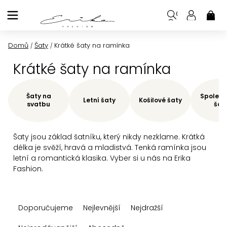
Přejít
na
NÁK
KOŠ
obsah
Domů
Šaty
Krátké šaty na ramínka
/
/
Krátké šaty na ramínka
Šaty na
Společe
Letní šaty
Košilové šaty
svatbu
šat
Šaty jsou základ šatníku, který nikdy nezklame. Krátká
délka je svěží, hravá a mladistvá. Tenká ramínka jsou
letní a romantická klasika. Vyber si u nás na Erika
Fashion.
Ř
Doporučujeme
Nejlevnější
Nejdražší
a