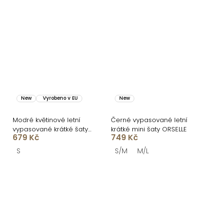
New
Vyrobeno v EU
New
Modré květinové letní
Černé vypasované letní
vypasované krátké šaty
krátké mini šaty ORSELLE
679 Kč
749 Kč
ULJANA
S
S/M
M/L