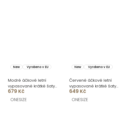
New
Vyrobeno v EU
New
Vyrobeno v EU
Modré áčkové letní
Červené áčkové letní
vypasované krátké šaty
vypasované krátké šaty
679 Kč
649 Kč
ULJANA s kytkami
BUMBLEE
ONESIZE
ONESIZE