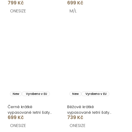
799 Kč
699 Kč
VENSIA
ramínka
ONESIZE
M/L
New
Vyrobeno v EU
New
Vyrobeno v EU
Černé krátké
Béžové krátké
vypasované letní šaty
vypasované letní šaty
699 Kč
739 Kč
BRINELLE
BRINELLE na ramínka
ONESIZE
ONESIZE