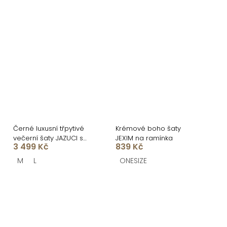
Černé luxusní třpytivé
Krémové boho šaty
večerní šaty JAZUCI s
JEXIM na ramínka
3 499 Kč
839 Kč
rozparkem a body
M
L
ONESIZE