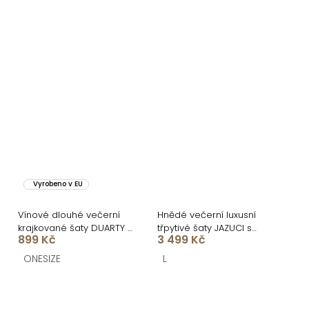
Vyrobeno v EU
Vínové dlouhé večerní
Hnědé večerní luxusní
krajkované šaty DUARTY s
třpytivé šaty JAZUCI s
899 Kč
3 499 Kč
body
rozparkem a body
ONESIZE
L