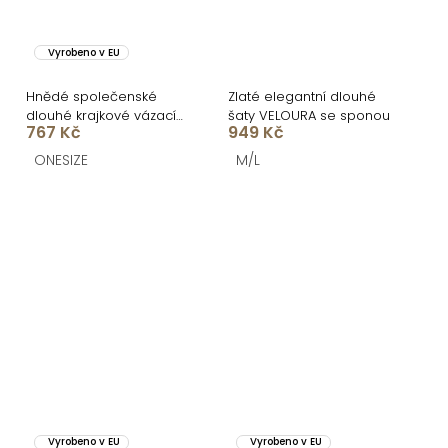
Vyrobeno v EU
Hnědé společenské
Zlaté elegantní dlouhé
dlouhé krajkové vázací
šaty VELOURA se sponou
767 Kč
949 Kč
šaty ZERULON
ONESIZE
M/L
Vyrobeno v EU
Vyrobeno v EU