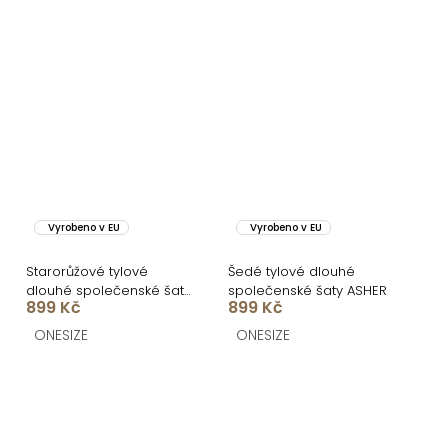
Vyrobeno v EU
Vyrobeno v EU
Starorůžové tylové
Šedé tylové dlouhé
dlouhé společenské šaty
společenské šaty ASHER
899 Kč
899 Kč
ASHER
ONESIZE
ONESIZE