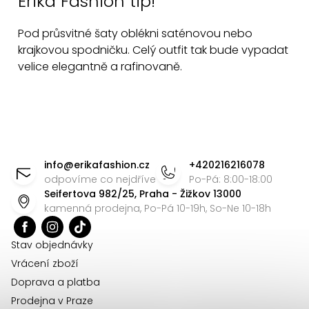
Erika Fashion tip!
p
r
Pod průsvitné šaty oblékni
saténovou nebo
v
krajkovou spodničku. Celý outfit tak bude vypadat
k
velice elegantně a rafinovaně.
y
v
ý
p
Z
i
á
s
info
@
erikafashion.cz
+420216216078
u
p
odpovíme co nejdříve
Po-Pá: 8:00-18:00
Seifertova 982/25, Praha - Žižkov 13000
a
kamenná prodejna, Po-Pá 10-19h, So-Ne 10-18h
t
í
Stav objednávky
Vrácení zboží
Doprava a platba
Prodejna v Praze