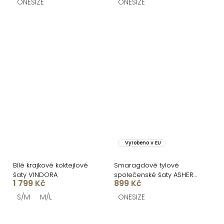
ONESIZE
ONESIZE
Vyrobeno v EU
Bílé krajkové koktejlové
Smaragdové tylové
šaty VINDORA
společenské šaty ASHER
1 799 Kč
899 Kč
s dlouhým rukávem
S/M
M/L
ONESIZE