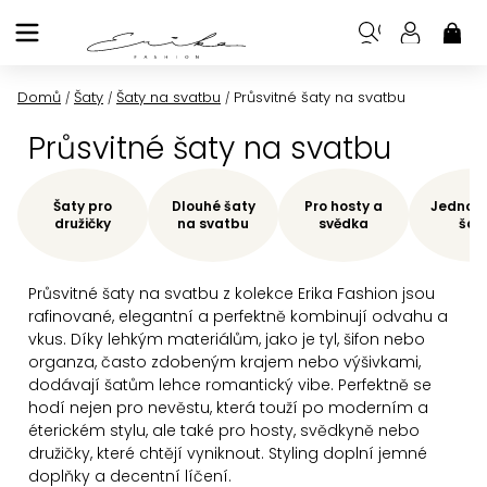
Přejít
na
NÁK
KOŠ
obsah
Domů
Šaty
Šaty na svatbu
Průsvitné šaty na svatbu
/
/
/
Průsvitné šaty na svatbu
Šaty pro
Dlouhé šaty
Pro hosty a
Jednod
družičky
na svatbu
svědka
šat
Průsvitné šaty na svatbu
z kolekce Erika Fashion jsou
rafinované, elegantní a perfektně kombinují odvahu a
vkus. Díky lehkým materiálům, jako je tyl, šifon nebo
organza, často zdobeným krajem nebo výšivkami,
dodávají šatům lehce romantický vibe. Perfektně se
hodí nejen pro nevěstu, která touží po moderním a
éterickém stylu, ale také pro hosty, svědkyně nebo
družičky, které chtějí vyniknout. Styling doplní jemné
doplňky a decentní líčení.