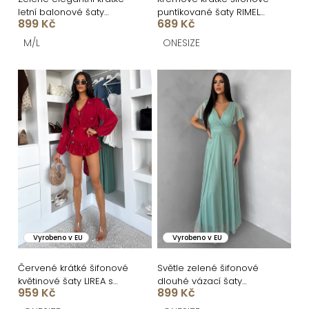
ů
u
letní balonové šaty
puntíkované šaty RIMELO
k
899 Kč
689 Kč
LEONYA
s kraťásky
t
M/L
ONESIZE
ů
Vyrobeno v EU
Vyrobeno v EU
Červené krátké šifonové
Světle zelené šifonové
květinové šaty LIREA s
dlouhé vázací šaty
959 Kč
899 Kč
kraťásky
VIONELA