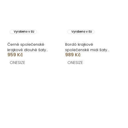
Vyrobeno v EU
Vyrobeno v EU
Černé společenské
Bordó krajkové
krajkové dlouhé šaty
společenské midi šaty
959 Kč
989 Kč
ZERULON
LIRONDE
ONESIZE
ONESIZE