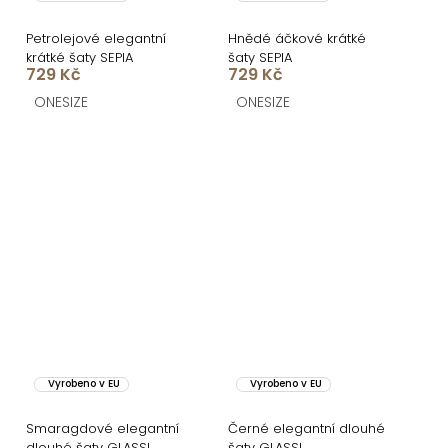
Petrolejové elegantní
Hnědé áčkové krátké
krátké šaty SEPIA
šaty SEPIA
729 Kč
729 Kč
ONESIZE
ONESIZE
Vyrobeno v EU
Vyrobeno v EU
Smaragdové elegantní
Černé elegantní dlouhé
dlouhé šaty GLASSI
šaty GLASSI