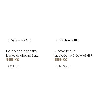
Vyrobeno v EU
Vyrobeno v EU
Bordó společenské
Vínové tylové
krajkové dlouhé šaty
společenské šaty ASHER
959 Kč
899 Kč
ZERULON
ONESIZE
ONESIZE