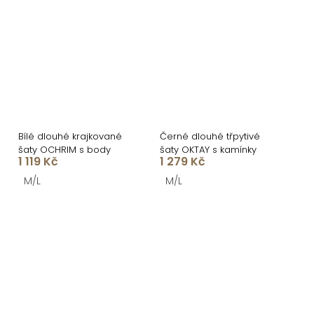
Bílé dlouhé krajkované
Černé dlouhé třpytivé
šaty OCHRIM s body
šaty OKTAY s kamínky
1 119 Kč
1 279 Kč
M/L
M/L