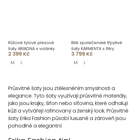
Růžové tylové plesové
Bílé společenské třpytivé
šaty ARIADNA s volánky
šaty KARMENTA s flitry
2 399 Kč
3 799 Kč
M
L
M
L
O
v
Průsvitné
šaty jsou ztělesněním smyslnosti a
l
elegance. Tyto šaty využívají průsvitné materiály,
á
jako jsou krajky, šifon nebo síťovina, které odhalují
d
kůži a vytvářejí rafinovaný a ženský look. Průsvitné
a
šaty Erika Fashion působí luxusně a zároveň jsou
c
pohodlné a elegantní.
í