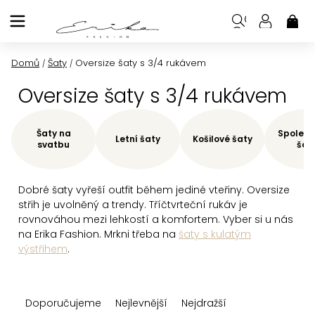
Přejít
na
NÁK
KOŠ
obsah
Domů
Šaty
Oversize šaty s 3/4 rukávem
/
/
Oversize šaty s 3/4 rukávem
Šaty na
Společe
Letní šaty
Košilové šaty
svatbu
šat
Dobré šaty vyřeší outfit během jediné vteřiny. Oversize
střih je uvolněný a trendy. Tříčtvrteční rukáv je
rovnováhou mezi lehkostí a komfortem. Vyber si u nás
na Erika Fashion. Mrkni třeba na
šaty s kulatým
výstřihem
.
Ř
Doporučujeme
Nejlevnější
Nejdražší
a