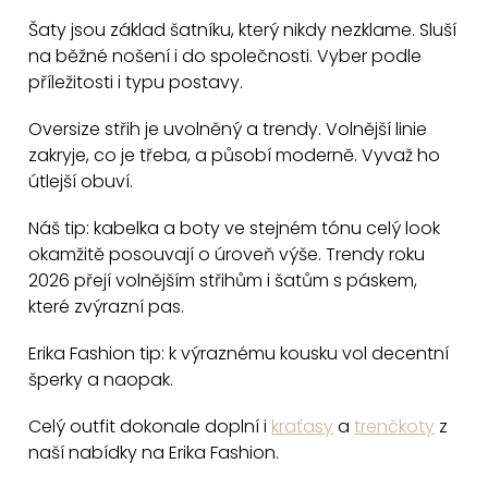
p
Šaty jsou základ šatníku, který nikdy nezklame. Sluší
r
na běžné nošení i do společnosti. Vyber podle
v
příležitosti i typu postavy.
k
y
Oversize střih je uvolněný a trendy. Volnější linie
v
zakryje, co je třeba, a působí moderně. Vyvaž ho
útlejší obuví.
ý
p
Náš tip: kabelka a boty ve stejném tónu celý look
i
okamžitě posouvají o úroveň výše. Trendy roku
s
2026 přejí volnějším střihům i šatům s páskem,
u
které zvýrazní pas.
Erika Fashion tip: k výraznému kousku vol decentní
šperky a naopak.
Celý outfit dokonale doplní i
kraťasy
a
trenčkoty
z
naší nabídky na Erika Fashion.