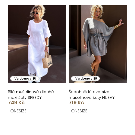
ů
Vyrobeno v EU
Vyrobeno v EU
Bílé mušelínové dlouhé
Šedohnědé oversize
maxi šaty SPEEDY
mušelínové šaty NUEVY
749 Kč
719 Kč
ONESIZE
ONESIZE