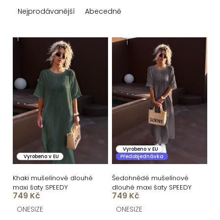
z
Nejprodávanější
Abecedně
e
n
V
í
ý
p
p
r
i
o
s
d
p
u
r
k
o
Vyrobeno v EU
Vyrobeno v EU
Předobjednávka
t
d
ů
u
Khaki mušelínové dlouhé
Šedohnědé mušelínové
maxi šaty SPEEDY
dlouhé maxi šaty SPEEDY
k
749 Kč
749 Kč
t
ONESIZE
ONESIZE