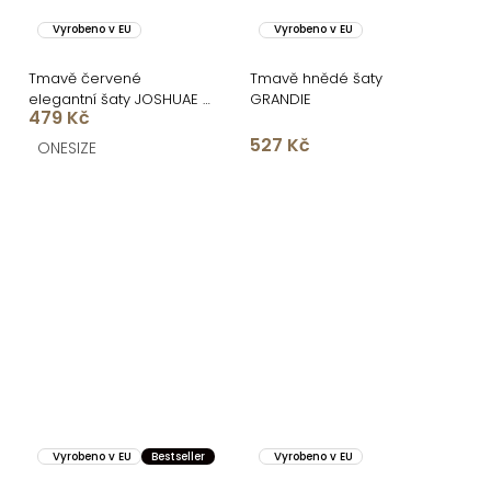
Vyrobeno v EU
Vyrobeno v EU
Tmavě červené
Tmavě hnědé šaty
elegantní šaty JOSHUAE s
GRANDIE
479 Kč
květinovým vzorem
527 Kč
ONESIZE
Vyrobeno v EU
Bestseller
Vyrobeno v EU