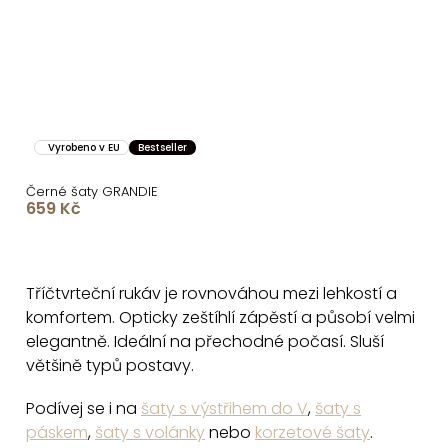
Vyrobeno v EU
Bestseller
Černé šaty GRANDIE
659 Kč
O
v
Tříčtvrteční rukáv je rovnováhou mezi lehkostí a
l
komfortem. Opticky zeštíhlí zápěstí a působí velmi
á
elegantně. Ideální na přechodné počasí. Sluší
d
většině typů postavy.
a
c
Podívej se i na
šaty s výstřihem do V
,
šaty s
páskem
,
šaty s volánky
nebo
korzetové šaty
.
í