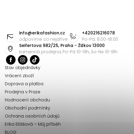
Z
á
info
@
erikafashion.cz
+420216216078
p
odpovíme co nejdříve
Po-Pá: 8:00-18:00
Seifertova 982/25, Praha - Žižkov 13000
a
kamenná prodejna, Po-Pá 10-19h, So-Ne 10-18h
t
í
Stav objednávky
Vrácení zboží
Doprava a platba
Prodejna v Praze
Hodnocení obchodu
Obchodní podmínky
Ochrana osobních údajů
Erika Eliášová – Můj příběh
BLOG