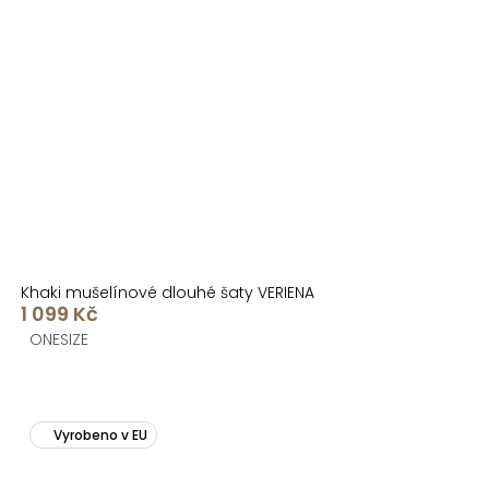
Khaki mušelínové dlouhé šaty VERIENA
1 099 Kč
ONESIZE
Vyrobeno v EU