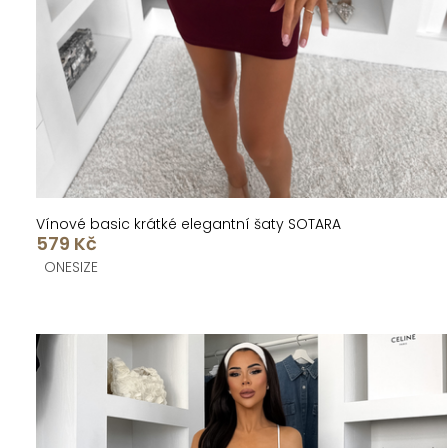
k
u
t
k
ů
t
ů
Vínové basic krátké elegantní šaty SOTARA
579 Kč
ONESIZE