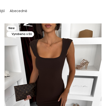
jší
Abecedně
New
Vyrobeno v EU