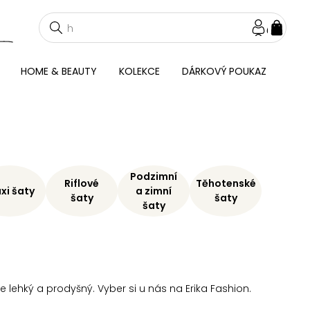
NÁKU
KOŠÍ
HOME & BEAUTY
KOLEKCE
DÁRKOVÝ POUKAZ
Podzimní
Riflové
Těhotenské
xi šaty
a zimní
šaty
šaty
šaty
e lehký a prodyšný. Vyber si u nás na Erika Fashion.