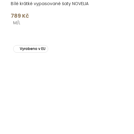
Bílé krátké vypasované šaty NOVELIA
789 Kč
M/L
Vyrobeno v EU