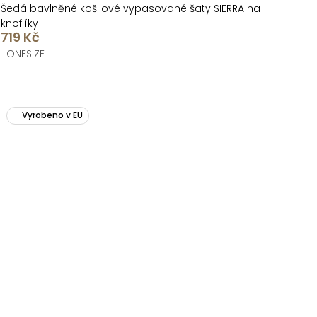
Šedá bavlněné košilové vypasované šaty SIERRA na
knoflíky
719 Kč
ONESIZE
Vyrobeno v EU