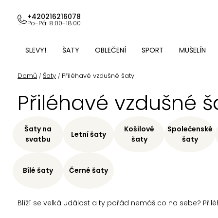
Přejít
na
+420216216078
Po-Pá: 8:00-18:00
obsah
SLEVY❗
ŠATY
OBLEČENÍ
SPORT
MUŠELÍN
Domů
Šaty
Přiléhavé vzdušné šaty
/
/
Přiléhavé vzdušné š
Šaty na
Košilové
Společenské
Letní šaty
svatbu
šaty
šaty
Bílé šaty
Černé šaty
Blíží se velká událost a ty pořád nemáš co na sebe? Přiléh