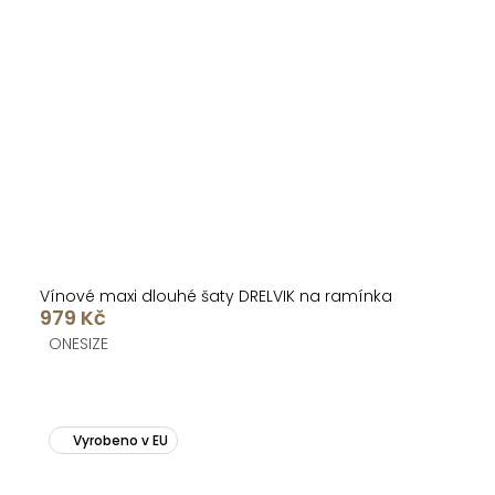
Vínové maxi dlouhé šaty DRELVIK na ramínka
979 Kč
ONESIZE
Vyrobeno v EU