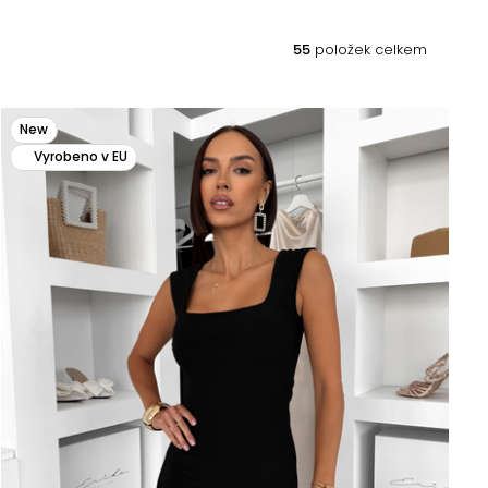
55
položek celkem
New
Vyrobeno v EU