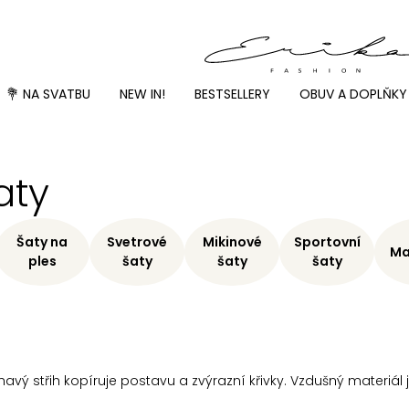
💐 NA SVATBU
NEW IN!
BESTSELLERY
OBUV A DOPLŇKY
aty
Šaty na
Svetrové
Mikinové
Sportovní
Ma
ples
šaty
šaty
šaty
avý střih kopíruje postavu a zvýrazní křivky. Vzdušný materiál j