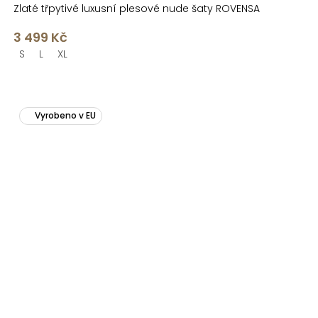
Zlaté třpytivé luxusní plesové nude šaty ROVENSA
3 499 Kč
S
L
XL
Vyrobeno v EU