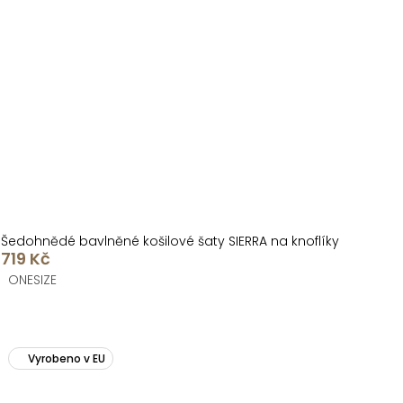
Šedohnědé bavlněné košilové šaty SIERRA na knoflíky
719 Kč
ONESIZE
Vyrobeno v EU