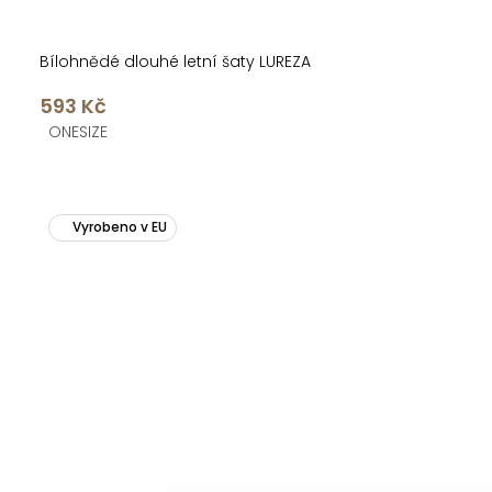
Bílohnědé dlouhé letní šaty LUREZA
593 Kč
ONESIZE
Vyrobeno v EU