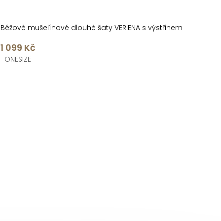
Béžové mušelínové dlouhé šaty VERIENA s výstřihem
1 099 Kč
ONESIZE