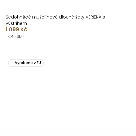
Šedohnědé mušelínové dlouhé šaty VERIENA s
výstřihem
1 099 Kč
ONESIZE
Vyrobeno v EU