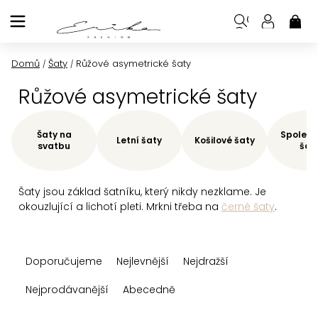
Přejít
na
NÁK
KOŠ
obsah
Domů
Šaty
Růžové asymetrické šaty
/
/
Růžové asymetrické šaty
Šaty na
Společe
Letní šaty
Košilové šaty
svatbu
šat
Šaty jsou základ šatníku, který nikdy nezklame. Je
okouzlující a lichotí pleti. Mrkni třeba na
černé šaty
.
Ř
Doporučujeme
Nejlevnější
Nejdražší
a
z
Nejprodávanější
Abecedně
e