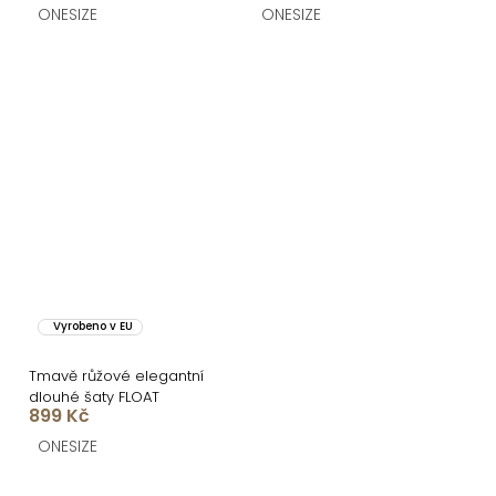
ramenech
ONESIZE
ONESIZE
Vyrobeno v EU
Tmavě růžové elegantní
dlouhé šaty FLOAT
899 Kč
ONESIZE
O