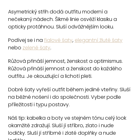
v
Asymetrický střih dodá outfitu moderní a
l
nečekaný nádech. Šikmé linie osvěží klasiku a
á
opticky protáhnou. Sluší odvážnějším looku.
d
a
Podívej se i na
fialové šaty
,
elegantní žluté šaty
c
nebo
zelené šaty
.
í
Růžová přináší jemnost, ženskost a optimismus.
p
Růžová přináší jemnost a ženskost do každého
r
outfitu. Je okouzlující a lichotí pleti.
v
k
Dobré šaty vyřeší outfit během jediné vteřiny. Sluší
y
na běžné nošení i do společnosti. Vyber podle
v
příležitosti i typu postavy.
ý
Náš tip: kabelka a boty ve stejném tónu celý look
p
okamžitě zdražují. Sluší jí stříbro, zlato i nude
i
lodičky. Sluší jí stříbrné i zlaté doplňky a nude
s