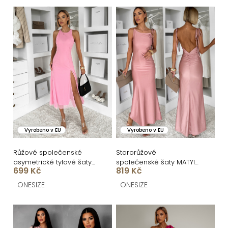
n
V
í
ý
p
p
r
i
o
s
d
p
u
r
k
o
Vyrobeno v EU
Vyrobeno v EU
t
d
ů
u
Růžové společenské
Starorůžové
asymetrické tylové šaty
společenské šaty MATYIA
k
699 Kč
819 Kč
ROCHIE
se zavazováním na
ramenech
t
ONESIZE
ONESIZE
ů