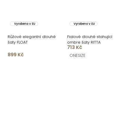
Vyrobeno v EU
Vyrobeno v EU
Růžové elegantní dlouhé
Fialové dlouhé stahující
šaty FLOAT
ombre šaty RITTA
713 Kč
899 Kč
ONESIZE