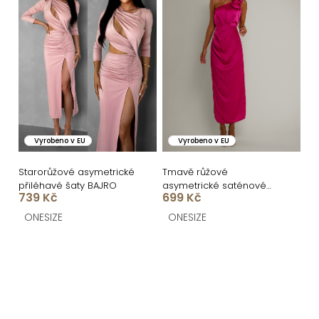
Vyrobeno v EU
Vyrobeno v EU
Starorůžové asymetrické
Tmavě růžové
přiléhavé šaty BAJRO
asymetrické saténové
739 Kč
699 Kč
šaty ROULES
ONESIZE
ONESIZE