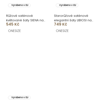
Vyrobeno v EU
Vyrobeno v EU
Růžové saténové
Starorůžové saténové
květované šaty SIENA na
elegantní šaty LIBIOSI na
545 Kč
749 Kč
jedno rameno
jedno rameno
ONESIZE
ONESIZE
Vyrobeno v EU