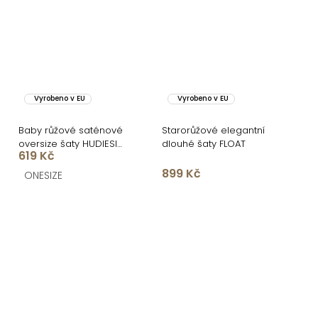
Vyrobeno v EU
Vyrobeno v EU
Baby růžové saténové
Starorůžové elegantní
oversize šaty HUDIESI
dlouhé šaty FLOAT
619 Kč
přes rameno
899 Kč
ONESIZE