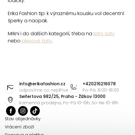
lodičky.
u
Erika Fashion tip: k výraznému kousku vol decentní
šperky a naopak.
Mrkni i do dalších kategorií, třeba na
letní šaty
nebo
plesové šaty
.
Z
á
info
@
erikafashion.cz
+420216216078
p
odpovíme co nejdříve
Po-Pá: 8:00-18:00
Seifertova 982/25, Praha - Žižkov 13000
a
kamenná prodejna, Po-Pá 10-19h, So-Ne 10-18h
t
í
Stav objednávky
Vrácení zboží
Doprava a platba