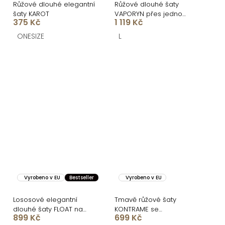
Růžové dlouhé elegantní
Růžové dlouhé šaty
šaty KAROT
VAPORYN přes jedno
375 Kč
1 119 Kč
rameno
ONESIZE
L
Vyrobeno v EU
Bestseller
Vyrobeno v EU
Lososové elegantní
Tmavě růžové šaty
dlouhé šaty FLOAT na
KONTRAME se
899 Kč
699 Kč
jedno rameno
zavazováním na