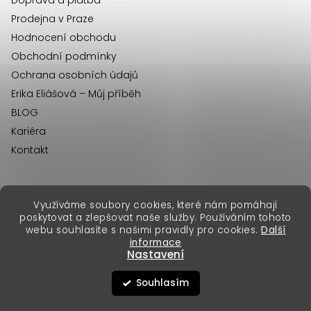
Prodejna v Praze
Hodnocení obchodu
Obchodní podmínky
Ochrana osobních údajů
Erika Eliášová – Můj příběh
BLOG
Kariéra
Kontakt
Využíváme soubory cookies, které nám pomáhají
erikafashion.sk
poskytovat a zlepšovat naše služby. Používáním tohoto
Copyright 2026
Erika Fashion
. Všechna práva vyhrazena.
webu souhlasíte s našimi pravidly pro cookies.
Další
Vytvořil Shoptet Premium
&
informace
Nastavení
Souhlasím