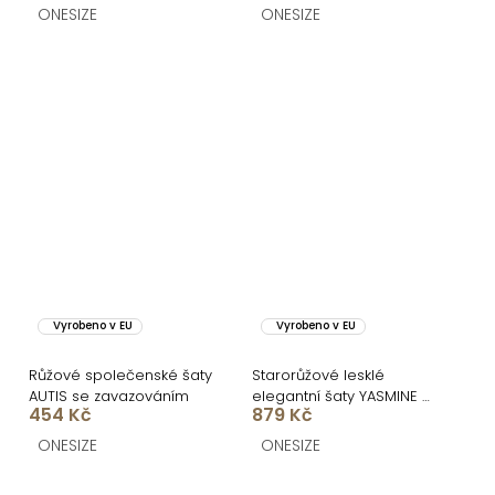
ONESIZE
ONESIZE
Vyrobeno v EU
Vyrobeno v EU
Růžové společenské šaty
Starorůžové lesklé
AUTIS se zavazováním
elegantní šaty YASMINE s
454 Kč
879 Kč
rozparkem
ONESIZE
ONESIZE