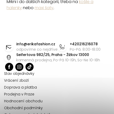
Mrkni i do dalších kategorií, třeba na
košile a
halenky
nebo
maxi šaty
.
Z
á
info
@
erikafashion.cz
+420216216078
p
odpovíme co nejdříve
Po-Pá: 8:00-18:00
Seifertova 982/25, Praha - Žižkov 13000
a
kamenná prodejna, Po-Pá 10-19h, So-Ne 10-18h
t
í
Stav objednávky
Vrácení zboží
Doprava a platba
Prodejna v Praze
Hodnocení obchodu
Obchodní podmínky