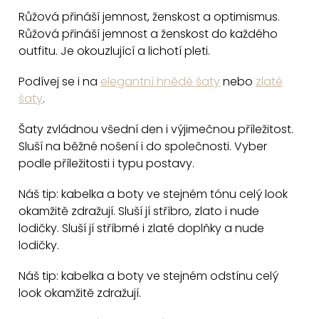
c
Růžová přináší jemnost, ženskost a optimismus.
Růžová přináší jemnost a ženskost do každého
í
outfitu. Je okouzlující a lichotí pleti.
p
r
Podívej se i na
elegantní hnědé šaty
nebo
zlaté
v
šaty
.
k
y
Šaty zvládnou všední den i výjimečnou příležitost.
v
Sluší na běžné nošení i do společnosti. Vyber
podle příležitosti i typu postavy.
ý
p
Náš tip: kabelka a boty ve stejném tónu celý look
i
okamžitě zdražují. Sluší jí stříbro, zlato i nude
s
lodičky. Sluší jí stříbrné i zlaté doplňky a nude
u
lodičky.
Náš tip: kabelka a boty ve stejném odstínu celý
look okamžitě zdražují.