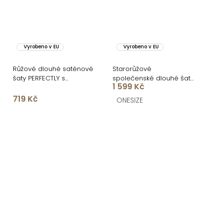
Vyrobeno v EU
Vyrobeno v EU
Růžové dlouhé saténové
Starorůžové
šaty PERFECTLY s
společenské dlouhé šaty
1 599 Kč
výstřihem
SYCHAEUS bez ramínek
719 Kč
ONESIZE