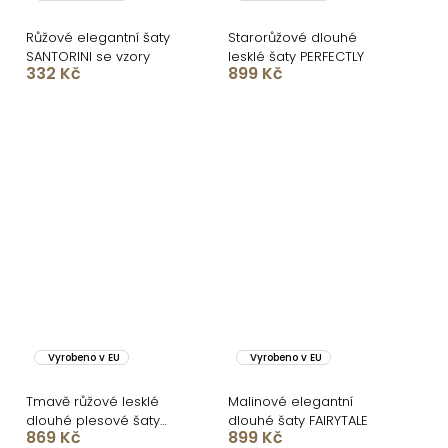
Růžové elegantní šaty
Starorůžové dlouhé
SANTORINI se vzory
lesklé šaty PERFECTLY
332 Kč
899 Kč
Vyrobeno v EU
Vyrobeno v EU
Tmavě růžové lesklé
Malinové elegantní
dlouhé plesové šaty
dlouhé šaty FAIRYTALE
869 Kč
899 Kč
CHRYSANTHE