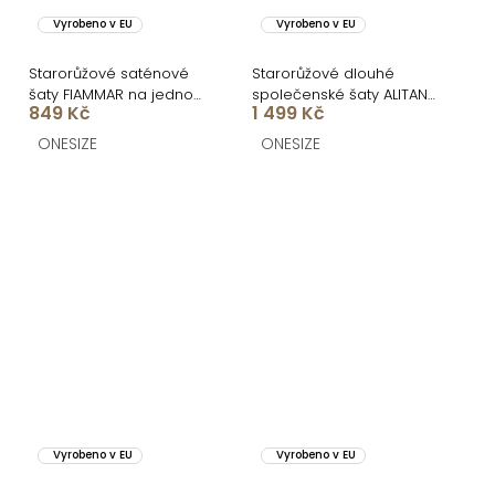
Vyrobeno v EU
Vyrobeno v EU
Starorůžové saténové
Starorůžové dlouhé
šaty FIAMMAR na jedno
společenské šaty ALITAN
849 Kč
1 499 Kč
rameno
s rozparkem
ONESIZE
ONESIZE
Vyrobeno v EU
Vyrobeno v EU