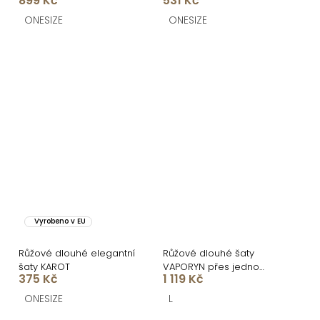
899 Kč
531 Kč
ONESIZE
ONESIZE
Vyrobeno v EU
Růžové dlouhé elegantní
Růžové dlouhé šaty
šaty KAROT
VAPORYN přes jedno
375 Kč
1 119 Kč
rameno
ONESIZE
L