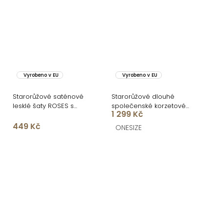
Vyrobeno v EU
Vyrobeno v EU
Starorůžové saténové
Starorůžové dlouhé
lesklé šaty ROSES s
společenské korzetové
1 299 Kč
rozparkem
šaty KARLOT
449 Kč
ONESIZE