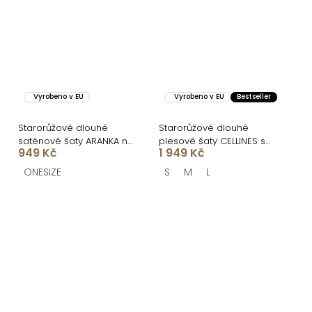
Vyrobeno v EU
Vyrobeno v EU
Bestseller
Starorůžové dlouhé
Starorůžové dlouhé
saténové šaty ARANKA na
plesové šaty CELLINES se
949 Kč
1 949 Kč
ramínka
šněrováním
ONESIZE
S
M
L