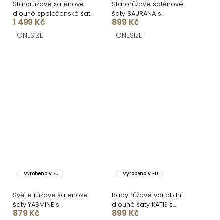
Starorůžové saténové
Starorůžové saténové
dlouhé společenské šaty
šaty SAURANA s
1 499 Kč
899 Kč
EBOLIA
rozparkem
ONESIZE
ONESIZE
Vyrobeno v EU
Vyrobeno v EU
Světle růžové saténové
Baby růžové variabilní
šaty YASMINE s
dlouhé šaty KATIE s
879 Kč
899 Kč
rozparkem
vázáním