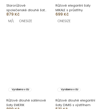
Starorůžové
Růžové elegantní šaty
společenské dlouhé šaty
MIKALE s průstřihy
879 Kč
699 Kč
LERDISEL
M/L
ONESIZE
ONESIZE
Vyrobeno v EU
Vyrobeno v EU
Růžové dlouhé saténové
Růžové dlouhé elegantní
šaty EMERIK
šaty DIMIS s výstřihem