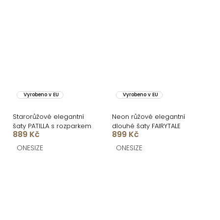
Vyrobeno v EU
Vyrobeno v EU
Starorůžové elegantní
Neon růžové elegantní
šaty PATILLA s rozparkem
dlouhé šaty FAIRYTALE
889 Kč
899 Kč
ONESIZE
ONESIZE