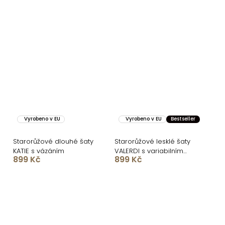
Vyrobeno v EU
Vyrobeno v EU
Bestseller
Starorůžové dlouhé šaty
Starorůžové lesklé šaty
KATIE s vázáním
VALERDI s variabilním
899 Kč
899 Kč
vázáním a rozparkem