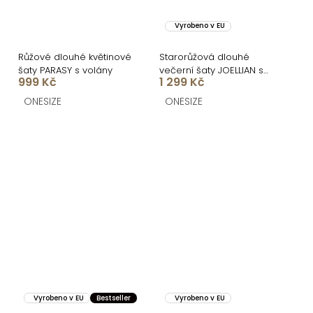
Vyrobeno v EU
Růžové dlouhé květinové
Starorůžová dlouhé
šaty PARASY s volány
večerní šaty JOELLIAN s
999 Kč
1 299 Kč
dlouhým rukávem
ONESIZE
ONESIZE
Vyrobeno v EU
Bestseller
Vyrobeno v EU