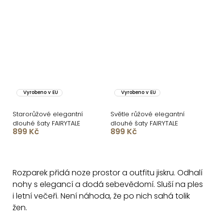
Vyrobeno v EU
Vyrobeno v EU
Starorůžové elegantní
Světle růžové elegantní
dlouhé šaty FAIRYTALE
dlouhé šaty FAIRYTALE
899 Kč
899 Kč
O
v
Rozparek přidá noze prostor a outfitu jiskru. Odhalí
l
nohy s elegancí a dodá sebevědomí. Sluší na ples
á
i letní večeři. Není náhoda, že po nich sahá tolik
d
žen.
a