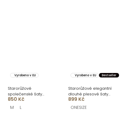
Vyrobeno v EU
Vyrobeno v EU
Bestseller
Starorůžové
Starorůžové elegantní
společenské šaty
dlouhé plesové šaty
850 Kč
899 Kč
LINDENE s kamínky
PRIMROSE
M
L
ONESIZE