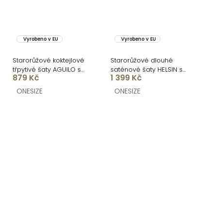
Vyrobeno v EU
Vyrobeno v EU
Starorůžové koktejlové
Starorůžové dlouhé
třpytivé šaty AGUILO s
saténové šaty HELSIN s
879 Kč
1 399 Kč
flitry
výstřihem
ONESIZE
ONESIZE