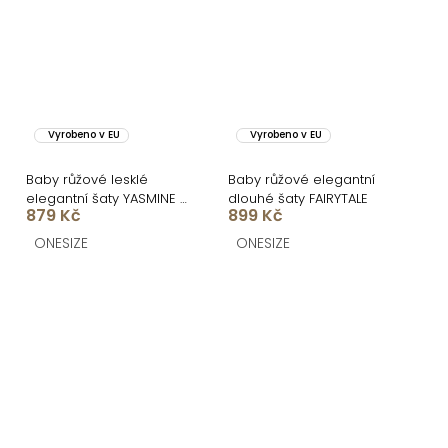
Vyrobeno v EU
Vyrobeno v EU
Baby růžové lesklé
Baby růžové elegantní
elegantní šaty YASMINE s
dlouhé šaty FAIRYTALE
879 Kč
899 Kč
rozparkem
ONESIZE
ONESIZE