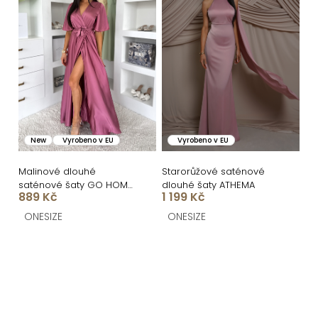
New
Vyrobeno v EU
Vyrobeno v EU
Malinové dlouhé
Starorůžové saténové
saténové šaty GO HOME
dlouhé šaty ATHEMA
889 Kč
1 199 Kč
s krátkým rukávem a
rozparkem
ONESIZE
ONESIZE