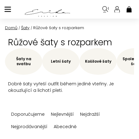
Přejít
na
NÁK
KOŠ
obsah
Domů
Šaty
Růžové šaty s rozparkem
/
/
Růžové šaty s rozparkem
Šaty na
Společe
Letní šaty
Košilové šaty
svatbu
šat
Dobré šaty vyřeší outfit během jediné vteřiny. Je
okouzlující a lichotí pleti.
Ř
Doporučujeme
Nejlevnější
Nejdražší
a
z
Nejprodávanější
Abecedně
e