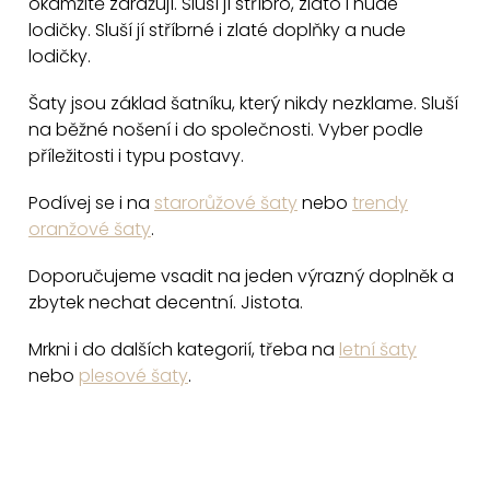
okamžitě zdražují. Sluší jí stříbro, zlato i nude
v
lodičky. Sluší jí stříbrné i zlaté doplňky a nude
k
lodičky.
y
v
Šaty jsou základ šatníku, který nikdy nezklame. Sluší
na běžné nošení i do společnosti. Vyber podle
ý
příležitosti i typu postavy.
p
i
Podívej se i na
starorůžové šaty
nebo
trendy
s
oranžové šaty
.
u
Doporučujeme vsadit na jeden výrazný doplněk a
zbytek nechat decentní. Jistota.
Mrkni i do dalších kategorií, třeba na
letní šaty
nebo
plesové šaty
.