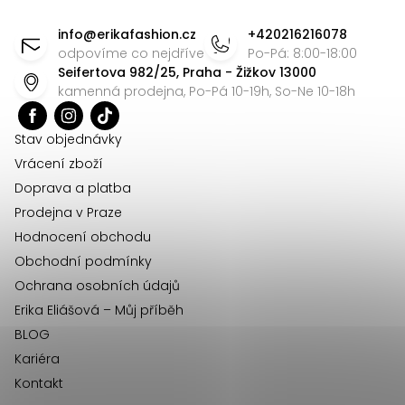
Z
á
info
@
erikafashion.cz
+420216216078
p
odpovíme co nejdříve
Po-Pá: 8:00-18:00
Seifertova 982/25, Praha - Žižkov 13000
a
kamenná prodejna, Po-Pá 10-19h, So-Ne 10-18h
t
í
Stav objednávky
Vrácení zboží
Doprava a platba
Prodejna v Praze
Hodnocení obchodu
Obchodní podmínky
Ochrana osobních údajů
Erika Eliášová – Můj příběh
BLOG
Kariéra
Kontakt