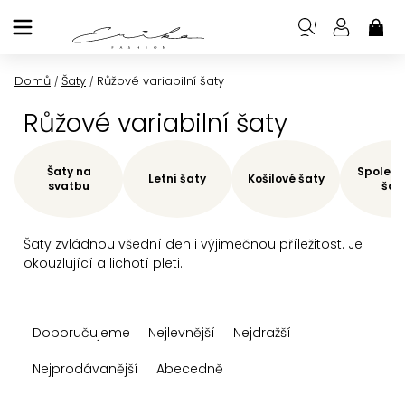
Přejít
na
NÁK
KOŠ
obsah
Domů
Šaty
Růžové variabilní šaty
/
/
Růžové variabilní šaty
Šaty na
Společe
Letní šaty
Košilové šaty
svatbu
šat
Šaty zvládnou všední den i výjimečnou příležitost. Je
okouzlující a lichotí pleti.
Ř
Doporučujeme
Nejlevnější
Nejdražší
a
z
Nejprodávanější
Abecedně
e