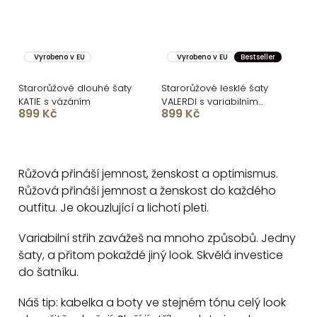
Vyrobeno v EU
Vyrobeno v EU
Bestseller
Starorůžové dlouhé šaty
Starorůžové lesklé šaty
KATIE s vázáním
VALERDI s variabilním
899 Kč
899 Kč
vázáním a rozparkem
O
v
Růžová přináší jemnost, ženskost a optimismus.
l
Růžová přináší jemnost a ženskost do každého
á
outfitu. Je okouzlující a lichotí pleti.
d
a
Variabilní střih zavážeš na mnoho způsobů. Jedny
c
šaty, a přitom pokaždé jiný look. Skvělá investice
do šatníku.
í
p
Náš tip: kabelka a boty ve stejném tónu celý look
r