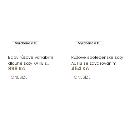
Vyrobeno v EU
Vyrobeno v EU
Baby růžové variabilní
Růžové společenské šaty
dlouhé šaty KATIE s
AUTIS se zavazováním
899 Kč
454 Kč
vázáním
ONESIZE
ONESIZE