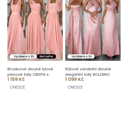
Vyrobeno v EU
Bestseller
Vyrobeno v EU
Broskvové dlouhé tylové
Růžové variabilní dlouhé
plesové šaty OBSIYA s
elegantní šaty BOLZANO
1 159 Kč
1 099 Kč
vlečkou
ONESIZE
ONESIZE