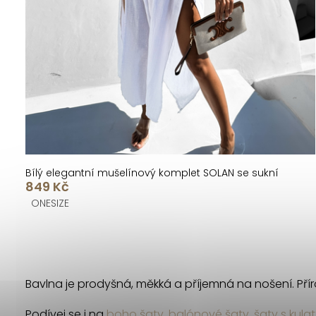
u
d
k
u
t
k
ů
t
ů
Bílý elegantní mušelínový komplet SOLAN se sukní
849 Kč
ONESIZE
O
v
Bavlna je prodyšná, měkká a příjemná na nošení. Přírod
l
Podívej se i na
boho šaty
,
balónové šaty
,
šaty s kula