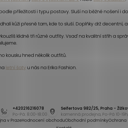
podle příležitosti i typu postavy. Sluší na běžné nošení i d
lí kůži přesně tam, kde to sluší. Doplňky drž decentní, ať
uzlíš klidně tři různé outfity. Vsaď na kvalitní střih a spr
ilujeme.
o kousku hned několik outfitů.
 na
letní šaty
u nás na Erika Fashion.
+420216216078
Seifertova 982/25, Praha - Žižko
Po-Pá: 8:00-18:00
kamenná prodejna, Po-Pá 10-19h,
jna v Praze
Hodnocení obchodu
Obchodní podmínky
Ochrana 