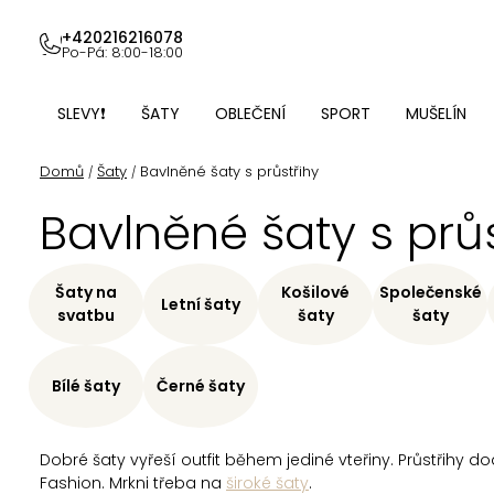
Přejít
na
+420216216078
Po-Pá: 8:00-18:00
obsah
SLEVY❗
ŠATY
OBLEČENÍ
SPORT
MUŠELÍN
Domů
Šaty
Bavlněné šaty s průstřihy
/
/
Bavlněné šaty s průs
Šaty na
Košilové
Společenské
Letní šaty
svatbu
šaty
šaty
Bílé šaty
Černé šaty
Dobré šaty vyřeší outfit během jediné vteřiny. Průstřihy
Fashion. Mrkni třeba na
široké šaty
.