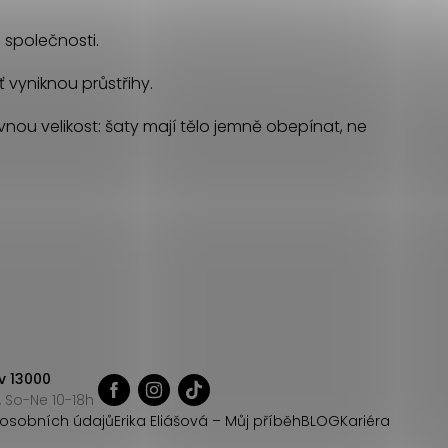
o společnosti.
 vyniknou průstřihy.
ávnou velikost: šaty mají tělo jemně obepínat, ne
v 13000
 So-Ne 10-18h
osobních údajů
Erika Eliášová – Můj příběh
BLOG
Kariéra