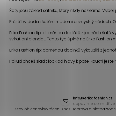
á
d
Šaty jsou základ šatníku, který nikdy nezklame. Vyber 
a
Průstřihy dodají šatům moderní a smyslný nádech. Odha
c
Erika Fashion tip: obměnou doplňků z jedněch šatů vyko
í
svírat ani plandat. Tento typ úplně na Erika Fashion m
p
Erika Fashion tip: obměnou doplňků vykouzlíš z jednoh
r
Pokud chceš sladit look od hlavy k patě, koukni ještě
v
k
y
Z
v
á
info
@
erikafashion.cz
ý
odpovíme co nejdříve
p
Stav objednávky
Vrácení zboží
Doprava a platba
Prode
p