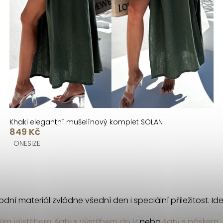
Khaki elegantní mušelínový komplet SOLAN
849 Kč
ONESIZE
ní materiál zvládne všední den i speciální příležitost. Ide
tým výstřihem
,
šaty s výstřihem do V
nebo
šaty s páskem
.