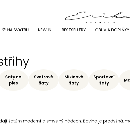
💐 NA SVATBU
NEW IN!
BESTSELLERY
OBUV A DOPLŇKY
třihy
Šaty na
Svetrové
Mikinové
Sportovní
Ma
ples
šaty
šaty
šaty
 dodají šatům moderní a smyslný nádech. Bavlna je prodyšná, mě