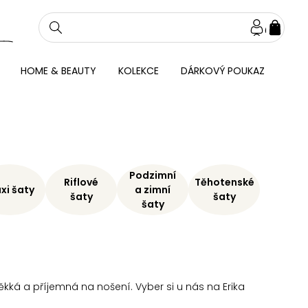
NÁKU
KOŠÍ
HOME & BEAUTY
KOLEKCE
DÁRKOVÝ POUKAZ
Podzimní
Riflové
Těhotenské
xi šaty
a zimní
šaty
šaty
šaty
kká a příjemná na nošení. Vyber si u nás na Erika