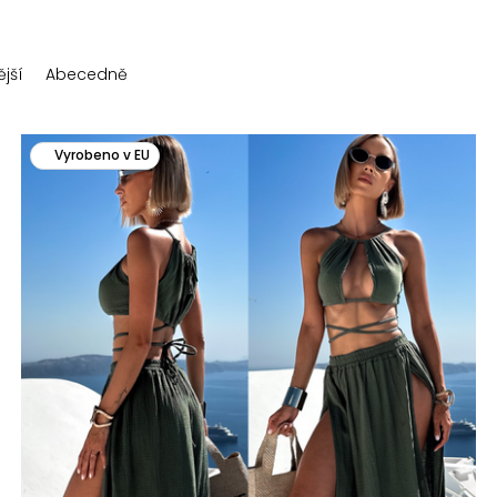
jší
Abecedně
Vyrobeno v EU