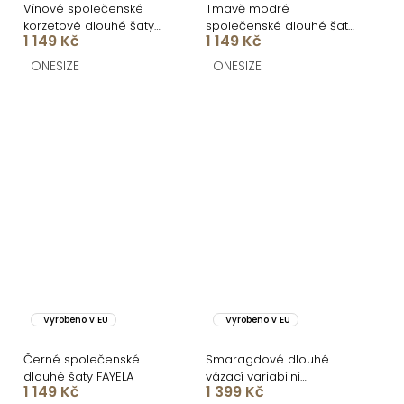
Vínové společenské
Tmavě modré
korzetové dlouhé šaty
společenské dlouhé šaty
1 149 Kč
1 149 Kč
FAYELA
FAYELA
ONESIZE
ONESIZE
Vyrobeno v EU
Vyrobeno v EU
Černé společenské
Smaragdové dlouhé
dlouhé šaty FAYELA
vázací variabilní
1 149 Kč
1 399 Kč
společenské šaty