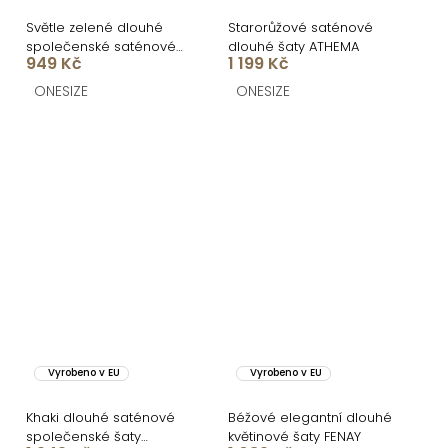
Světle zelené dlouhé
Starorůžové saténové
společenské saténové
dlouhé šaty ATHEMA
949 Kč
1 199 Kč
šaty ARANKA na ramínka
ONESIZE
ONESIZE
Vyrobeno v EU
Vyrobeno v EU
Khaki dlouhé saténové
Béžové elegantní dlouhé
společenské šaty
květinové šaty FENAY