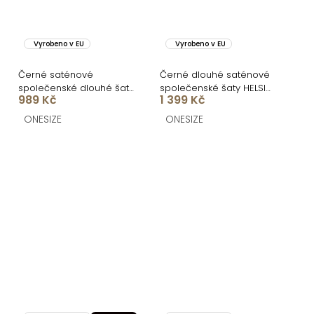
Vyrobeno v EU
Vyrobeno v EU
Černé saténové
Černé dlouhé saténové
společenské dlouhé šaty
společenské šaty HELSIN
989 Kč
1 399 Kč
CELESTIA s vlečkou
na ramínka
ONESIZE
ONESIZE