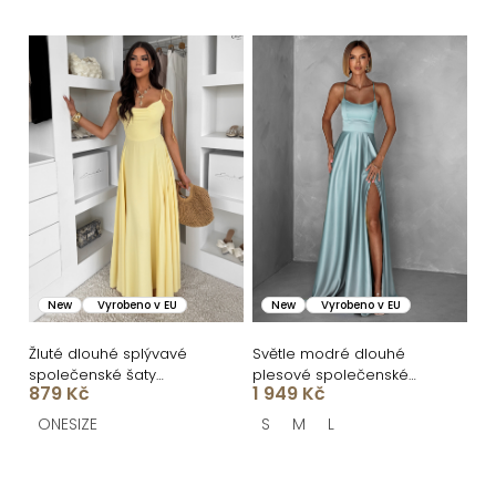
ů
New
Vyrobeno v EU
New
Vyrobeno v EU
Žluté dlouhé splývavé
Světle modré dlouhé
společenské šaty
plesové společenské
879 Kč
1 949 Kč
LERDISEL na ramínka
šaty CELLINES
ONESIZE
S
M
L