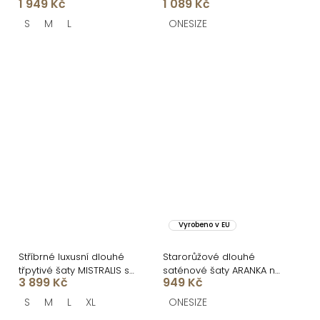
1 949 Kč
1 089 Kč
CELLINES
S
M
L
ONESIZE
Vyrobeno v EU
Stříbrné luxusní dlouhé
Starorůžové dlouhé
třpytivé šaty MISTRALIS s
saténové šaty ARANKA na
3 899 Kč
949 Kč
rozparkem
ramínka
S
M
L
XL
ONESIZE