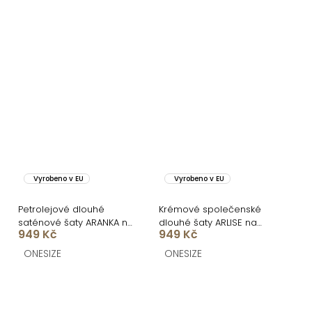
Vyrobeno v EU
Vyrobeno v EU
Petrolejové dlouhé
Krémové společenské
saténové šaty ARANKA na
dlouhé šaty ARLISE na
949 Kč
949 Kč
ramínka
ramínka
ONESIZE
ONESIZE