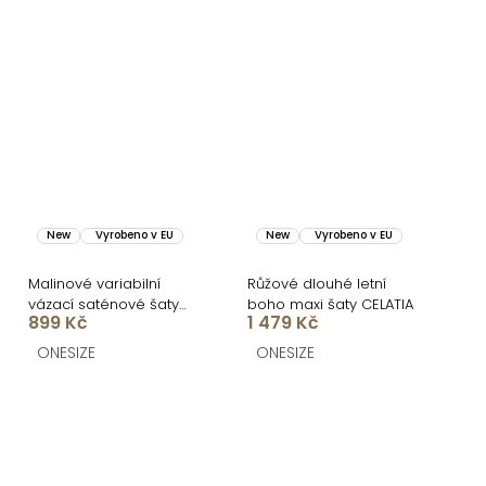
New
Vyrobeno v EU
New
Vyrobeno v EU
Malinové variabilní
Růžové dlouhé letní
vázací saténové šaty
boho maxi šaty CELATIA
899 Kč
1 479 Kč
VALERDI a rozparkem
ONESIZE
ONESIZE