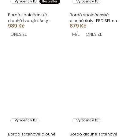
Vyrobeno v EU
Bestseller
Vyrobeno v EU
Bordó společenské
Bordó společenské
dlouhé tvarující šaty
dlouhé šaty LERDISEL na
989 Kč
879 Kč
SYVONA s rozparkem
ramínka
ONESIZE
M/L
ONESIZE
Vyrobeno v EU
Vyrobeno v EU
Bordó saténové dlouhé
Bordó dlouhé saténové