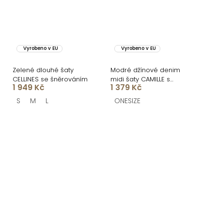
Vyrobeno v EU
Vyrobeno v EU
Zelené dlouhé šaty
Modré džínové denim
CELLINES se šněrováním
midi šaty CAMILLE s
1 949 Kč
1 379 Kč
páskem
S
M
L
ONESIZE