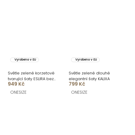
Vyrobeno v EU
Vyrobeno v EU
Světle zelené korzetové
Světle zelené dlouhé
tvarující šaty ESLIRA bez
elegantní šaty KALIXA
949 Kč
799 Kč
ramínek
ONESIZE
ONESIZE