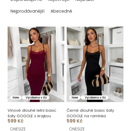
a
z
Nejprodávanější
Abecedně
e
n
V
í
ý
p
p
r
i
o
s
d
p
u
r
k
o
New
Vyrobeno v EU
New
Vyrobeno v EU
t
d
ů
u
Vínové dlouhé letní basic
Černé dlouhé basic šaty
šaty GOGOLE s krajkou
GOGOLE na ramínka
k
599 Kč
599 Kč
t
ONESIZE
ONESIZE