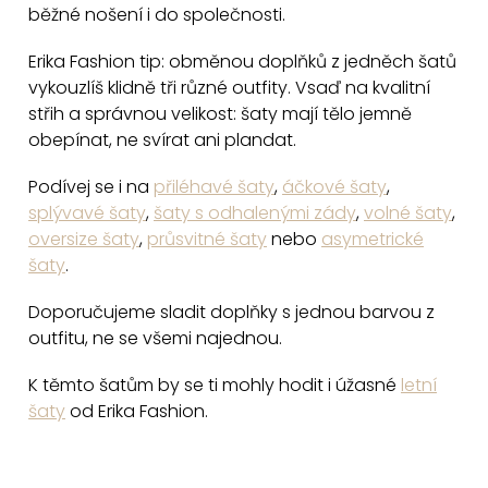
běžné nošení i do společnosti.
p
i
Erika Fashion tip: obměnou doplňků z jedněch šatů
s
vykouzlíš klidně tři různé outfity. Vsaď na kvalitní
u
střih a správnou velikost: šaty mají tělo jemně
obepínat, ne svírat ani plandat.
Podívej se i na
přiléhavé šaty
,
áčkové šaty
,
splývavé šaty
,
šaty s odhalenými zády
,
volné šaty
,
oversize šaty
,
průsvitné šaty
nebo
asymetrické
šaty
.
Doporučujeme sladit doplňky s jednou barvou z
outfitu, ne se všemi najednou.
K těmto šatům by se ti mohly hodit i úžasné
letní
šaty
od Erika Fashion.