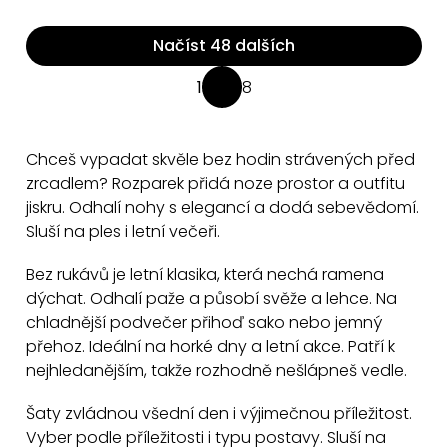
Načíst 48 dalších
O
1
8
S
v
t
l
r
á
Chceš vypadat skvěle bez hodin strávených před
á
d
zrcadlem? Rozparek přidá noze prostor a outfitu
n
a
jiskru. Odhalí nohy s elegancí a dodá sebevědomí.
k
Sluší na ples i letní večeři.
c
o
v
í
Bez rukávů je letní klasika, která nechá ramena
á
p
dýchat. Odhalí paže a působí svěže a lehce. Na
n
r
chladnější podvečer přihoď sako nebo jemný
í
v
přehoz. Ideální na horké dny a letní akce. Patří k
k
nejhledanějším, takže rozhodně nešlápneš vedle.
y
Šaty zvládnou všední den i výjimečnou příležitost.
v
Vyber podle příležitosti i typu postavy. Sluší na
ý