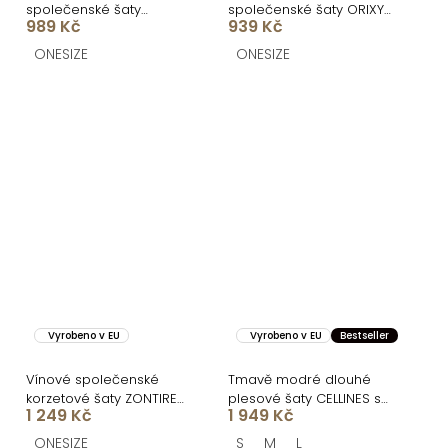
společenské šaty
společenské šaty ORIXY
989 Kč
939 Kč
CELESTIA s vlečkou
s výstřihem
ONESIZE
ONESIZE
Vyrobeno v EU
Vyrobeno v EU
Bestseller
Vínové společenské
Tmavě modré dlouhé
korzetové šaty ZONTIRE
plesové šaty CELLINES se
1 249 Kč
1 949 Kč
bez ramínek
šněrováním
ONESIZE
S
M
L