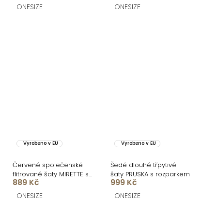
CUPAUCA
ONESIZE
ONESIZE
Vyrobeno v EU
Vyrobeno v EU
Červené společenské
Šedé dlouhé třpytivé
flitrované šaty MIRETTE s
šaty PRUSKA s rozparkem
889 Kč
999 Kč
drapováním
ONESIZE
ONESIZE