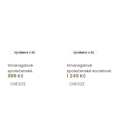
Vyrobeno v EU
Vyrobeno v EU
Smaragdové
Smaragdové
společenské
společenské korzetové
999 Kč
1 249 Kč
asymetrické šaty
šaty ZONTIRE
GAREVIA s rozparkem
ONESIZE
ONESIZE