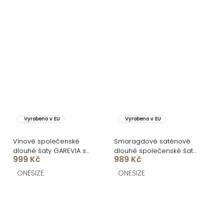
Vyrobeno v EU
Vyrobeno v EU
Vínové společenské
Smaragdové saténové
dlouhé šaty GAREVIA s
dlouhé společenské šaty
999 Kč
989 Kč
rozparkem
CELESTIA s vlečkou
ONESIZE
ONESIZE