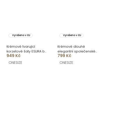
Vyrobeno v EU
Vyrobeno v EU
Krémové tvarující
Krémové dlouhé
korzetové šaty ESLIRA bez
elegantní společenské
949 Kč
799 Kč
ramínek
šaty KALIXA s výstřihem
ONESIZE
ONESIZE