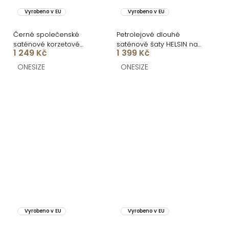
Vyrobeno v EU
Vyrobeno v EU
Černé společenské
Petrolejové dlouhé
saténové korzetové
saténové šaty HELSIN na
1 249 Kč
1 399 Kč
dlouhé šaty ZONTIRE
ramínka
ONESIZE
ONESIZE
Vyrobeno v EU
Vyrobeno v EU