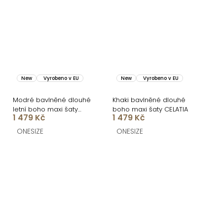
New
Vyrobeno v EU
New
Vyrobeno v EU
Modré bavlněné dlouhé
Khaki bavlněné dlouhé
letní boho maxi šaty
boho maxi šaty CELATIA
1 479 Kč
1 479 Kč
CELATIA
ONESIZE
ONESIZE