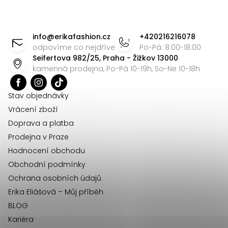
Z
á
info
@
erikafashion.cz
+420216216078
p
odpovíme co nejdříve
Po-Pá: 8:00-18:00
Seifertova 982/25, Praha - Žižkov 13000
a
kamenná prodejna, Po-Pá 10-19h, So-Ne 10-18h
t
í
Stav objednávky
Vrácení zboží
Doprava a platba
Prodejna v Praze
Hodnocení obchodu
Obchodní podmínky
Ochrana osobních údajů
Erika Eliášová – Můj příběh
BLOG
Kariéra