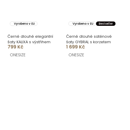
Vyrobeno v EU
Vyrobeno v EU
Bestseller
Černé dlouhé elegantní
Černé dlouhé saténové
šaty KALIXA s výstřihem
šaty GYBRAL s korzetem
799 Kč
1 699 Kč
ONESIZE
ONESIZE