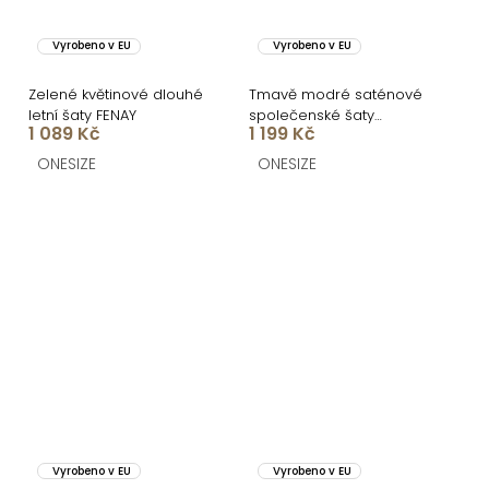
Vyrobeno v EU
Vyrobeno v EU
Zelené květinové dlouhé
Tmavě modré saténové
letní šaty FENAY
společenské šaty
1 089 Kč
1 199 Kč
ATHEMA
ONESIZE
ONESIZE
Vyrobeno v EU
Vyrobeno v EU