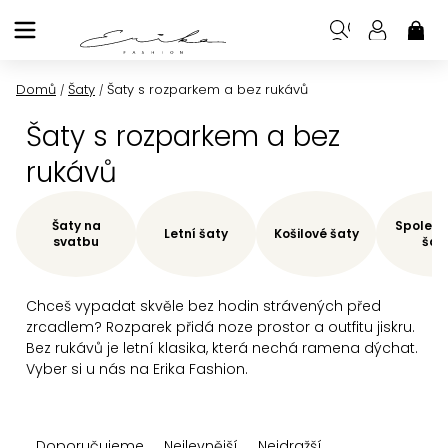
Přejít
na
NÁK
KOŠ
obsah
Domů
Šaty
Šaty s rozparkem a bez rukávů
/
/
Šaty s rozparkem a bez
rukávů
Šaty na
Společe
Letní šaty
Košilové šaty
svatbu
šat
Chceš vypadat skvěle bez hodin strávených před
zrcadlem? Rozparek přidá noze prostor a outfitu jiskru.
Bez rukávů je letní klasika, která nechá ramena dýchat.
Vyber si u nás na Erika Fashion.
Ř
Doporučujeme
Nejlevnější
Nejdražší