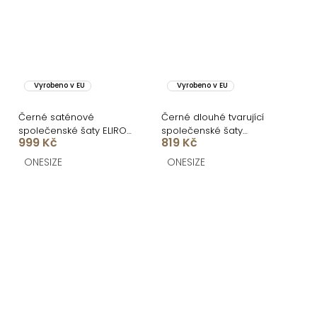
Vyrobeno v EU
Vyrobeno v EU
Černé saténové
Černé dlouhé tvarující
společenské šaty ELIRON
společenské šaty
999 Kč
819 Kč
s rozparkem
DRAVELY s rozparkem
ONESIZE
ONESIZE