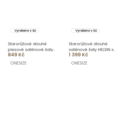
Vyrobeno v EU
Vyrobeno v EU
Starorůžové dlouhé
Starorůžové dlouhé
plesové saténové šaty
saténové šaty HELSIN s
849 Kč
1 399 Kč
ZAYVIX
výstřihem
ONESIZE
ONESIZE