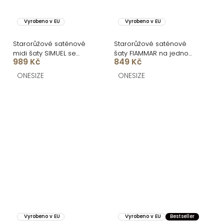
Vyrobeno v EU
Vyrobeno v EU
Starorůžové saténové
Starorůžové saténové
midi šaty SIMUEL se
šaty FIAMMAR na jedno
989 Kč
849 Kč
šněrováním
rameno
ONESIZE
ONESIZE
Vyrobeno v EU
Vyrobeno v EU
Bestseller