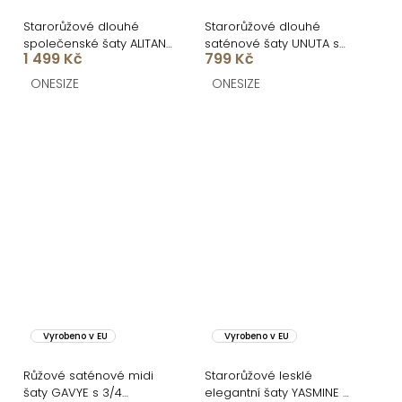
Starorůžové dlouhé
Starorůžové dlouhé
společenské šaty ALITAN
saténové šaty UNUTA s
1 499 Kč
799 Kč
s rozparkem
odhalenými zády
ONESIZE
ONESIZE
Vyrobeno v EU
Vyrobeno v EU
Růžové saténové midi
Starorůžové lesklé
šaty GAVYE s 3/4
elegantní šaty YASMINE s