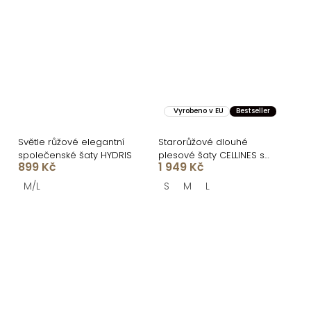
Vyrobeno v EU
Bestseller
Světle růžové elegantní
Starorůžové dlouhé
společenské šaty HYDRIS
plesové šaty CELLINES se
899 Kč
1 949 Kč
šněrováním
M/L
S
M
L