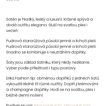
O
v
Satén je hladký, lesklý a luxusní. Krásně splývá a
l
dodá outfitu eleganci. Sluší na svatbu, ples i
á
večeři.
d
a
Pudrová starorůžová působí jemně a lichotí pleti.
c
Pudrová starorůžová působí jemně a lichotí pleti.
Snadno se kombinuje s neutrálními doplňky.
í
p
Šaty jsou základ šatníku, který nikdy nezklame.
r
Vyber podle příležitosti i typu postavy.
v
k
Erika Fashion tip: obměnou doplňků z jedněch šatů
y
vykouzlíš klidně tři různé outfity. Doplň ji krémovými
v
a champagne doplňky. Hodí se na svatbu, ples i
běžné denní nošení.
ý
p
Podívej se i na
žebrované šaty
,
plisované šaty
,