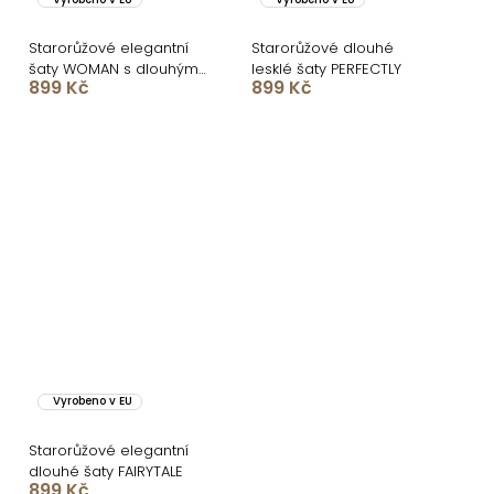
Starorůžové elegantní
Starorůžové dlouhé
šaty WOMAN s dlouhým
lesklé šaty PERFECTLY
899 Kč
899 Kč
rukávem
Vyrobeno v EU
Starorůžové elegantní
dlouhé šaty FAIRYTALE
899 Kč