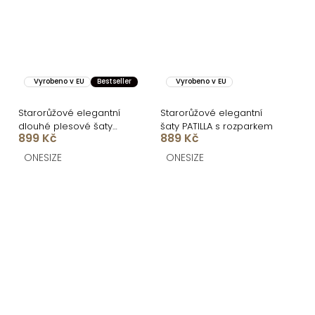
Vyrobeno v EU
Bestseller
Vyrobeno v EU
Starorůžové elegantní
Starorůžové elegantní
dlouhé plesové šaty
šaty PATILLA s rozparkem
899 Kč
889 Kč
PRIMROSE
ONESIZE
ONESIZE