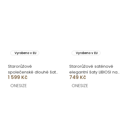
Vyrobeno v EU
Vyrobeno v EU
Starorůžové
Starorůžové saténové
společenské dlouhé šaty
elegantní šaty LIBIOSI na
1 599 Kč
749 Kč
SYCHAEUS bez ramínek
jedno rameno
ONESIZE
ONESIZE