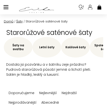
Přejít
na
NÁK
KOŠ
obsah
Domů
Šaty
Starorůžové saténové šaty
/
/
Starorůžové saténové šaty
Šaty na
Společe
Letní šaty
Košilové šaty
svatbu
šat
Dostala jsi pozvánku a v šatníku zeje prázdno?
Pudrová starorůžová působí jemně a lichotí pleti.
Satén je hladký, lesklý a luxusní.
Ř
Doporučujeme
Nejlevnější
Nejdražší
a
z
Nejprodávanější
Abecedně