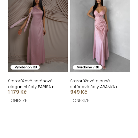
Vyrobeno v EU
Vyrobeno v EU
Starorůžové saténové
Starorůžové dlouhé
elegantní šaty PARISA na
saténové šaty ARANKA na
1 179 Kč
949 Kč
jedno rameno
ramínka
ONESIZE
ONESIZE