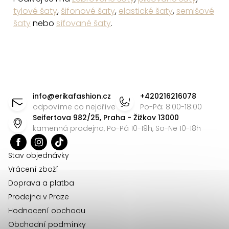
i
tylové šaty
,
šifonové šaty
,
elastické šaty
,
semišové
s
šaty
nebo
síťované šaty
.
u
Z
á
info
@
erikafashion.cz
+420216216078
p
odpovíme co nejdříve
Po-Pá: 8:00-18:00
Seifertova 982/25, Praha - Žižkov 13000
a
kamenná prodejna, Po-Pá 10-19h, So-Ne 10-18h
t
í
Stav objednávky
Vrácení zboží
Doprava a platba
Prodejna v Praze
Hodnocení obchodu
Obchodní podmínky