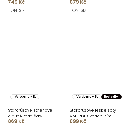
749 Kč
879 Kč
rukávem
rozparkem
ONESIZE
ONESIZE
Vyrobeno v EU
Vyrobeno v EU
Bestseller
Starorůžové saténové
Starorůžové lesklé šaty
dlouhé maxi šaty
VALERDI s variabilním
869 Kč
899 Kč
CORALLINE
vázáním a rozparkem