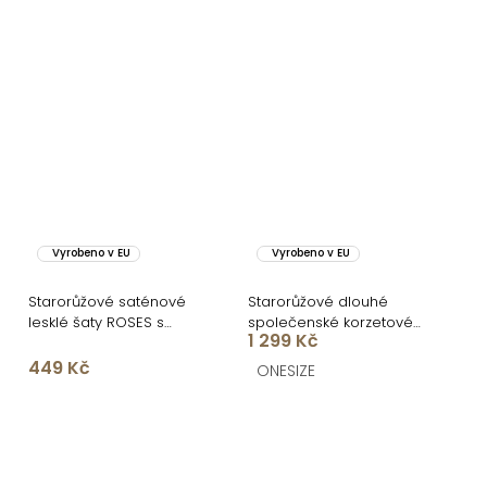
Vyrobeno v EU
Vyrobeno v EU
Starorůžové saténové
Starorůžové dlouhé
lesklé šaty ROSES s
společenské korzetové
1 299 Kč
rozparkem
šaty KARLOT
449 Kč
ONESIZE