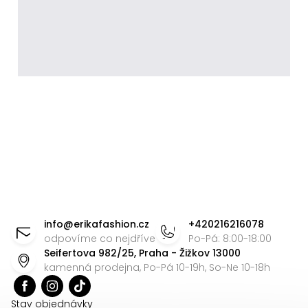
Z
á
info
@
erikafashion.cz
+420216216078
p
odpovíme co nejdříve
Po-Pá: 8:00-18:00
Seifertova 982/25, Praha - Žižkov 13000
a
kamenná prodejna, Po-Pá 10-19h, So-Ne 10-18h
t
í
Stav objednávky