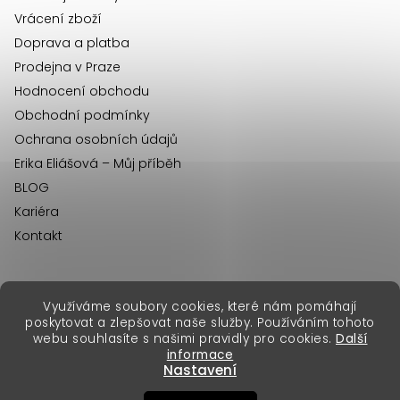
Vrácení zboží
Doprava a platba
Prodejna v Praze
Hodnocení obchodu
Obchodní podmínky
Ochrana osobních údajů
Erika Eliášová – Můj příběh
BLOG
Kariéra
Kontakt
Využíváme soubory cookies, které nám pomáhají
erikafashion.sk
poskytovat a zlepšovat naše služby. Používáním tohoto
Copyright 2026
Erika Fashion
. Všechna práva vyhrazena.
webu souhlasíte s našimi pravidly pro cookies.
Další
Vytvořil Shoptet Premium
&
informace
Nastavení