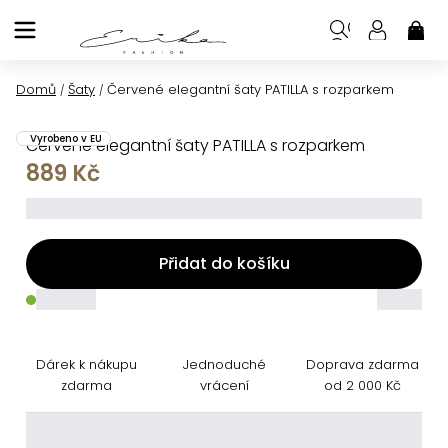
Přejít
na
NÁK
KOŠ
obsah
Domů
Šaty
Červené elegantní šaty PATILLA s rozparkem
/
/
Vyrobeno v EU
Červené elegantní šaty PATILLA s rozparkem
889 Kč
_____
Přidat do košíku
_____
_____
Dárek k nákupu
Jednoduché
Doprava zdarma
zdarma
vrácení
od 2 000 Kč
________