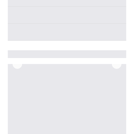
________
________