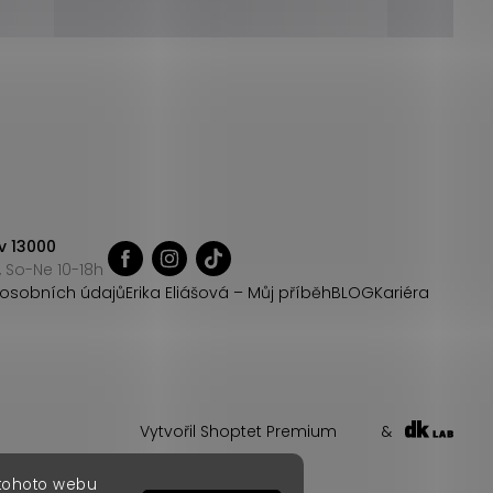
v 13000
 So-Ne 10-18h
osobních údajů
Erika Eliášová – Můj příběh
BLOG
Kariéra
Vytvořil Shoptet Premium
&
 tohoto webu