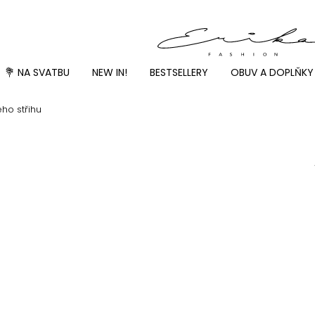
💐 NA SVATBU
NEW IN!
BESTSELLERY
OBUV A DOPLŇKY
ho střihu