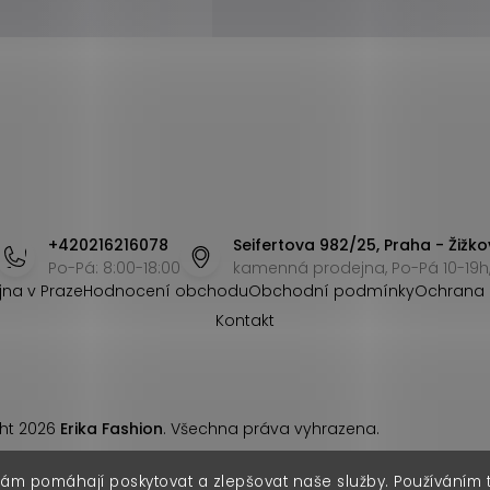
+420216216078
Seifertova 982/25, Praha - Žižko
Po-Pá: 8:00-18:00
kamenná prodejna, Po-Pá 10-19h,
jna v Praze
Hodnocení obchodu
Obchodní podmínky
Ochrana 
Kontakt
ht 2026
Erika Fashion
. Všechna práva vyhrazena.
nám pomáhají poskytovat a zlepšovat naše služby. Používáním