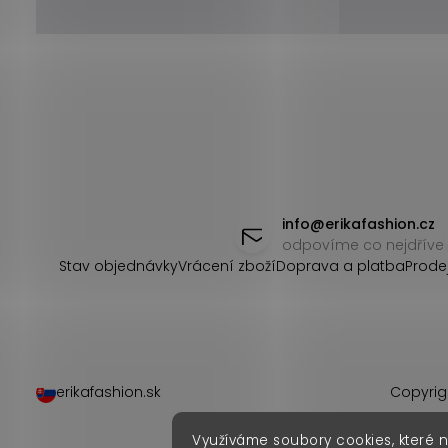
Z
á
info
@
erikafashion.cz
odpovíme co nejdříve
p
Stav objednávky
Vrácení zboží
Doprava a platba
Prode
a
t
í
erikafashion.sk
Copyrig
Využíváme soubory cookies, které 