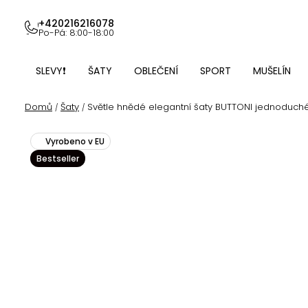
Přejít
na
+420216216078
Po-Pá: 8:00-18:00
obsah
SLEVY❗
ŠATY
OBLEČENÍ
SPORT
MUŠELÍN
Domů
Šaty
Světle hnědé elegantní šaty BUTTONI jednoduché
/
/
Vyrobeno v EU
Bestseller