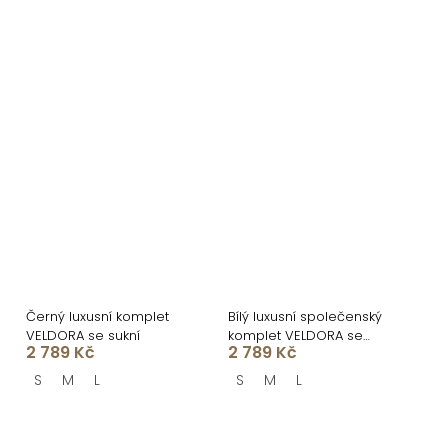
Černý luxusní komplet
Bílý luxusní společenský
VELDORA se sukní
komplet VELDORA se
2 789 Kč
2 789 Kč
sukní
S
M
L
S
M
L