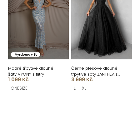
Vyrobeno v EU
Modré třpytivé dlouhé
Černé plesové dlouhé
šaty VYONY s flitry
třpytivé šaty ZANTHEA s
1 099 Kč
3 999 Kč
korzetem
ONESIZE
L
XL