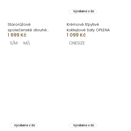
Vyrobeno v EU
Starorůžové
Krémové třpytivé
společenské dlouhé
koktejlové šaty OPLENA
1 699 Kč
1 099 Kč
třpytivé šaty TARGET
S/M
M/L
ONESIZE
Vyrobeno v EU
Vyrobeno v EU