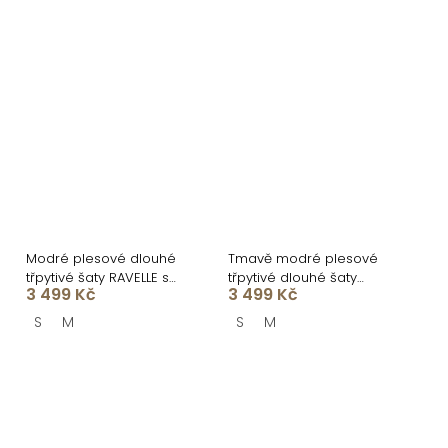
Modré plesové dlouhé
Tmavě modré plesové
třpytivé šaty RAVELLE s
třpytivé dlouhé šaty
3 499 Kč
3 499 Kč
rozparkem
RAVELLE s rozparkem
S
M
S
M