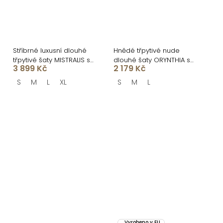
Stříbrné luxusní dlouhé
Hnědé třpytivé nude
třpytivé šaty MISTRALIS s
dlouhé šaty ORYNTHIA s
3 899 Kč
2 179 Kč
rozparkem
kamínky
S
M
L
XL
S
M
L
Vyrobeno v EU