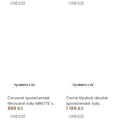
CUPAUCA
ONESIZE
ONESIZE
Vyrobeno v EU
Vyrobeno v EU
Červené společenské
Černé třpytivé dlouhé
flitrované šaty MIRETTE s
společenské šaty
889 Kč
1 189 Kč
drapováním
ZUNETRA s výstřihem
ONESIZE
ONESIZE