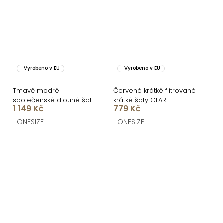
Vyrobeno v EU
Vyrobeno v EU
Tmavě modré
Červené krátké flitrované
společenské dlouhé šaty
krátké šaty GLARE
1 149 Kč
779 Kč
FAYELA
ONESIZE
ONESIZE