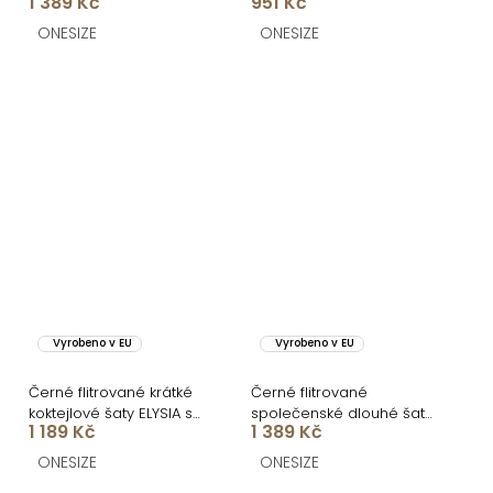
1 389 Kč
951 Kč
HENTARI
kraťásky
ONESIZE
ONESIZE
Vyrobeno v EU
Vyrobeno v EU
Černé flitrované krátké
Černé flitrované
koktejlové šaty ELYSIA s
společenské dlouhé šaty
1 189 Kč
1 389 Kč
kraťásky
SCINTIA
ONESIZE
ONESIZE