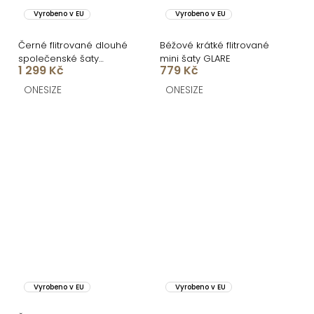
Vyrobeno v EU
Vyrobeno v EU
Černé flitrované dlouhé
Béžové krátké flitrované
společenské šaty
mini šaty GLARE
1 299 Kč
779 Kč
MIDNIGHT
ONESIZE
ONESIZE
Vyrobeno v EU
Vyrobeno v EU