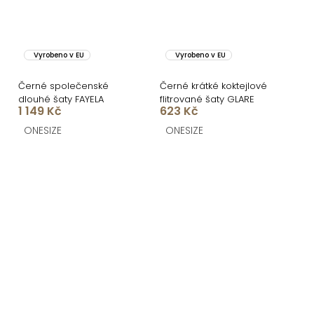
Vyrobeno v EU
Vyrobeno v EU
Černé společenské
Černé krátké koktejlové
dlouhé šaty FAYELA
flitrované šaty GLARE
1 149 Kč
623 Kč
ONESIZE
ONESIZE