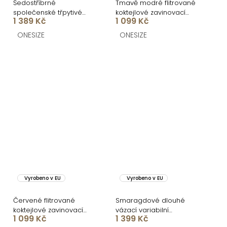
Šedostříbrné
Tmavě modré flitrované
společenské třpytivé
koktejlové zavinovací
1 389 Kč
1 099 Kč
dlouhé šaty KAILINA
šaty ARDELE
ONESIZE
ONESIZE
Vyrobeno v EU
Vyrobeno v EU
Červené flitrované
Smaragdové dlouhé
koktejlové zavinovací
vázací variabilní
1 099 Kč
1 399 Kč
šaty ARDELE
společenské šaty