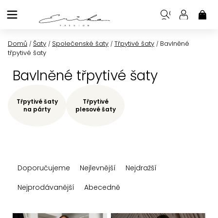
Přejít
na
NÁK
KOŠ
obsah
Domů
Šaty
Společenské šaty
Třpytivé šaty
Bavlněné
/
/
/
/
třpytivé šaty
Bavlněné třpytivé šaty
Třpytivé šaty
Třpytivé
na párty
plesové šaty
Ř
Doporučujeme
Nejlevnější
Nejdražší
a
z
Nejprodávanější
Abecedně
e