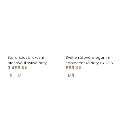
Starorůžové luxusní
Světle růžové elegantní
plesové třpytivé šaty
společenské šaty HYDRIS
3 499 Kč
899 Kč
RAVELLE s rozparkem
S
M
M/L