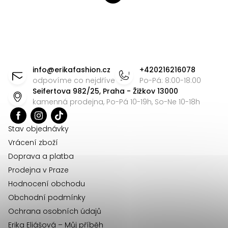
v
t
l
r
á
á
d
n
Z
a
k
á
c
o
info
@
erikafashion.cz
+420216216078
v
í
p
odpovíme co nejdříve
Po-Pá: 8:00-18:00
á
Seifertova 982/25, Praha - Žižkov 13000
p
a
kamenná prodejna, Po-Pá 10-19h, So-Ne 10-18h
n
r
t
í
v
í
Stav objednávky
k
Vrácení zboží
y
Doprava a platba
v
Prodejna v Praze
ý
Hodnocení obchodu
p
Obchodní podmínky
i
Ochrana osobních údajů
s
u
Erika Eliášová – Můj příběh