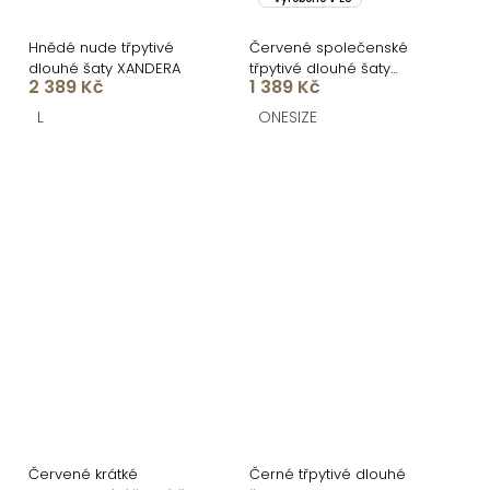
Hnědé nude třpytivé
Červené společenské
dlouhé šaty XANDERA
třpytivé dlouhé šaty
2 389 Kč
1 389 Kč
KAILINA
L
ONESIZE
Červené krátké
Černé třpytivé dlouhé