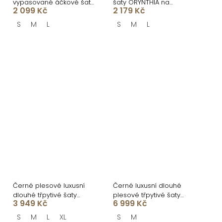
vypasované áčkové šaty
šaty ORYNTHIA na
2 099 Kč
2 179 Kč
MIRELYS s kamínky
ramínka
S
M
L
S
M
L
Černé plesové luxusní
Černé luxusní dlouhé
dlouhé třpytivé šaty
plesové třpytivé šaty
3 949 Kč
6 999 Kč
GALDYNE s rozparkem
ISOLANE
S
M
L
XL
S
M