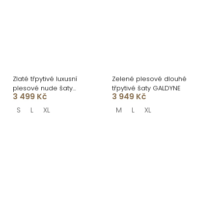
Zlaté třpytivé luxusní
Zelené plesové dlouhé
plesové nude šaty
třpytivé šaty GALDYNE
3 499 Kč
3 949 Kč
ROVENSA
S
L
XL
M
L
XL