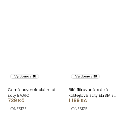
Vyrobeno v EU
Vyrobeno v EU
Černé asymetrické midi
Bílé flitrované krátké
šaty BAJRO
koktejlové šaty ELYSIA s
739 Kč
1 189 Kč
kraťásky
ONESIZE
ONESIZE