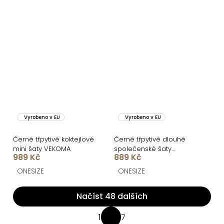
Vyrobeno v EU
Vyrobeno v EU
Černé třpytivé koktejlové
Černé třpytivé dlouhé
mini šaty VEKOMA
společenské šaty
989 Kč
889 Kč
CELINEA na ramínka
ONESIZE
ONESIZE
Načíst 48 dalších
O
1
7
S