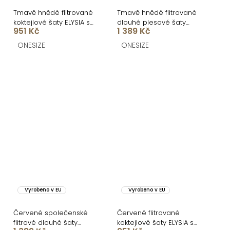
Tmavě hnědé flitrované
Tmavě hnědé flitrované
koktejlové šaty ELYSIA s
dlouhé plesové šaty
951 Kč
1 389 Kč
kraťásky
SCINTIA
ONESIZE
ONESIZE
Vyrobeno v EU
Vyrobeno v EU
Červené společenské
Červené flitrované
flitrové dlouhé šaty
koktejlové šaty ELYSIA s