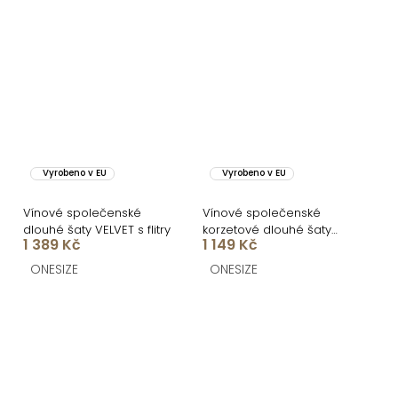
Vyrobeno v EU
Vyrobeno v EU
Vínové společenské
Vínové společenské
dlouhé šaty VELVET s flitry
korzetové dlouhé šaty
1 389 Kč
1 149 Kč
FAYELA
ONESIZE
ONESIZE