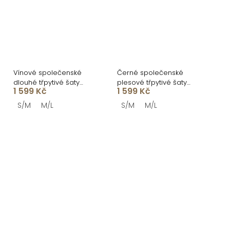
Vínové společenské
Černé společenské
dlouhé třpytivé šaty
plesové třpytivé šaty
1 599 Kč
1 599 Kč
SECTOR
SECTOR
S/M
M/L
S/M
M/L