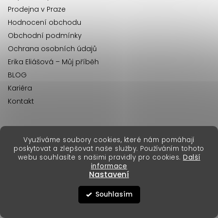
Prodejna v Praze
Hodnocení obchodu
Obchodní podmínky
Ochrana osobních údajů
Erika Eliášová – Můj příběh
BLOG
Kariéra
Kontakt
Využíváme soubory cookies, které nám pomáhají
erikafashion.sk
poskytovat a zlepšovat naše služby. Používáním tohoto
Copyright 2026
Erika Fashion
. Všechna práva vyhrazena.
webu souhlasíte s našimi pravidly pro cookies.
Další
Vytvořil Shoptet Premium
&
informace
Nastavení
Souhlasím