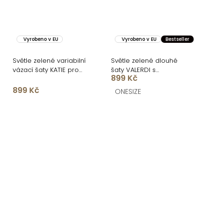
Vyrobeno v EU
Vyrobeno v EU
Bestseller
Světle zelené variabilní
Světle zelené dlouhé
vázací šaty KATIE pro
šaty VALERDI s
899 Kč
družičky
variabilním vázáním a
rozparkem
899 Kč
ONESIZE