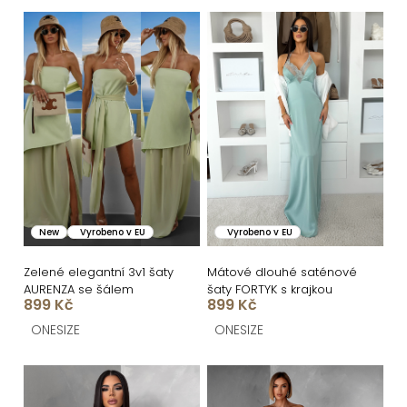
n
V
í
ý
p
p
r
i
o
s
d
p
u
r
k
o
New
Vyrobeno v EU
Vyrobeno v EU
t
d
ů
u
Zelené elegantní 3v1 šaty
Mátové dlouhé saténové
AURENZA se šálem
šaty FORTYK s krajkou
k
899 Kč
899 Kč
t
ONESIZE
ONESIZE
ů