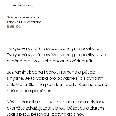
Vyrobeno v EU
Světle zelené elegantní
šaty KATIE s vázáním
899 Kč
O
v
Tyrkysová vyzařuje svěžest, energii a pozitivitu.
l
Tyrkysová vyzařuje svěžest, energii a pozitivitu. Je
á
ceněná pro svou schopnost rozzářit outfit.
d
a
Bez ramínek odhalí dekolt i ramena a působí
c
smyslně. Je to volba pro odvážnější a slavnostní
příležitosti. Sluší na ples i letní party. Sluší na běžné
í
nošení i do společnosti.
p
r
Náš tip: kabelka a boty ve stejném tónu celý look
v
okamžitě zdražují. Ladí s bílou, béžovou a zlatem.
k
Ladí s bílou, béžovou i zlatými doplňky.