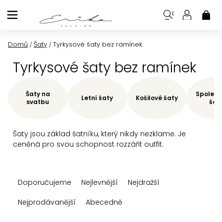
Přejít
na
NÁK
KOŠ
obsah
Domů
Šaty
Tyrkysové šaty bez ramínek
/
/
Tyrkysové šaty bez ramínek
Šaty na
Společe
Letní šaty
Košilové šaty
svatbu
šat
Šaty jsou základ šatníku, který nikdy nezklame. Je
ceněná pro svou schopnost rozzářit outfit.
Ř
Doporučujeme
Nejlevnější
Nejdražší
a
z
Nejprodávanější
Abecedně
e