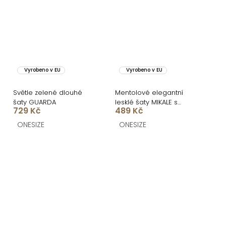
Vyrobeno v EU
Vyrobeno v EU
Světle zelené dlouhé
Mentolové elegantní
šaty GUARDA
lesklé šaty MIKALE s
729 Kč
489 Kč
průstřihy
ONESIZE
ONESIZE