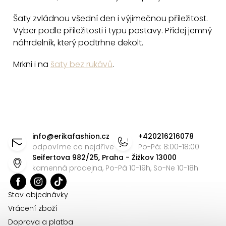
y
v
Šaty zvládnou všední den i výjimečnou příležitost.
Vyber podle příležitosti i typu postavy. Přidej jemný
ý
náhrdelník, který podtrhne dekolt.
p
i
Mrkni i na
šaty bez rukávů
.
s
u
Z
á
info
@
erikafashion.cz
+420216216078
p
odpovíme co nejdříve
Po-Pá: 8:00-18:00
Seifertova 982/25, Praha - Žižkov 13000
a
kamenná prodejna, Po-Pá 10-19h, So-Ne 10-18h
t
í
Stav objednávky
Vrácení zboží
Doprava a platba