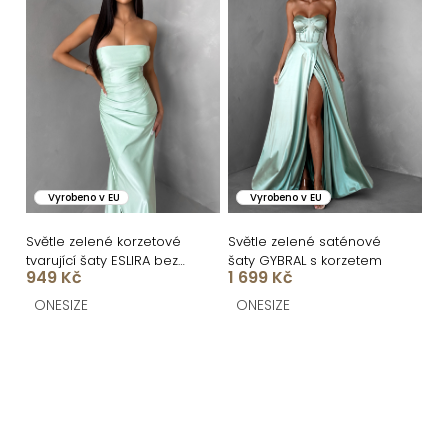
Vyrobeno v EU
Vyrobeno v EU
Světle zelené korzetové
Světle zelené saténové
tvarující šaty ESLIRA bez
šaty GYBRAL s korzetem
949 Kč
1 699 Kč
ramínek
ONESIZE
ONESIZE