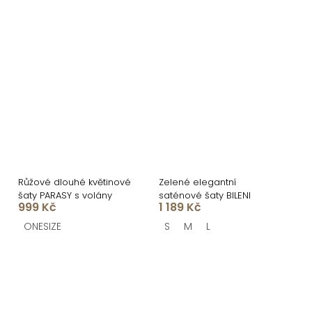
Růžové dlouhé květinové
Zelené elegantní
šaty PARASY s volány
saténové šaty BILENI
999 Kč
1 189 Kč
ONESIZE
S
M
L