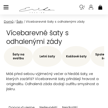
Přejít
na
NÁK
KOŠ
obsah
Domů
Šaty
Vícebarevné šaty s odhalenými zády
/
/
Vícebarevné šaty s
odhalenými zády
Šaty na
Společe
Letní šaty
Košilové šaty
svatbu
šat
Máš před sebou výjimečný večer a hledáš šaty, ve
kterých zazáříš? Vícebarevné šaty přinášejí hravost a
originalitu. Odhalená záda dodají outfitu smyslnost a
jiskru.
Ř
Doporučujeme
Nejlevnější
Nejdražší