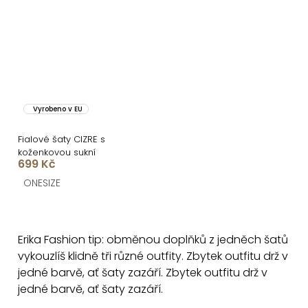
Vyrobeno v EU
Fialové šaty CIZRE s
koženkovou sukní
699 Kč
ONESIZE
O
v
Erika Fashion tip: obměnou doplňků z jedněch šatů
l
vykouzlíš klidně tři různé outfity. Zbytek outfitu drž v
á
jedné barvě, ať šaty zazáří. Zbytek outfitu drž v
d
jedné barvě, ať šaty zazáří.
a