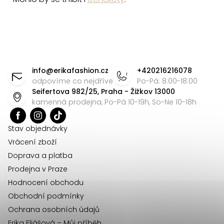
Z
á
info
@
erikafashion.cz
+420216216078
p
odpovíme co nejdříve
Po-Pá: 8:00-18:00
Seifertova 982/25, Praha - Žižkov 13000
a
kamenná prodejna, Po-Pá 10-19h, So-Ne 10-18h
t
í
Stav objednávky
Vrácení zboží
Doprava a platba
Prodejna v Praze
Hodnocení obchodu
Obchodní podmínky
Ochrana osobních údajů
Erika Eliášová – Můj příběh