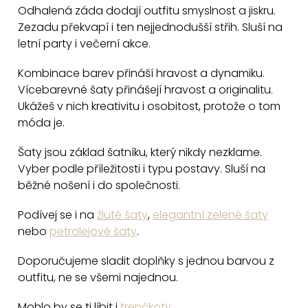
c
Odhalená záda dodají outfitu smyslnost a jiskru.
Zezadu překvapí i ten nejjednodušší střih. Sluší na
í
letní party i večerní akce.
p
r
Kombinace barev přináší hravost a dynamiku.
v
Vícebarevné šaty přinášejí hravost a originalitu.
k
Ukážeš v nich kreativitu i osobitost, protože o tom
y
móda je.
v
Šaty jsou základ šatníku, který nikdy nezklame.
ý
Vyber podle příležitosti i typu postavy. Sluší na
p
běžné nošení i do společnosti.
i
s
Podívej se i na
žluté šaty
,
elegantní zelené šaty
u
nebo
petrolejové šaty
.
Doporučujeme sladit doplňky s jednou barvou z
outfitu, ne se všemi najednou.
Mohlo by se ti líbit i
trenčkoty
.