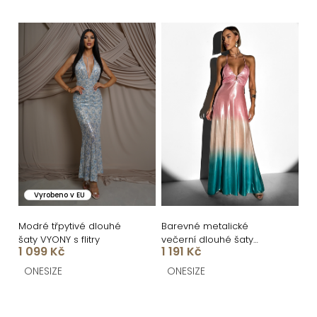
ů
Vyrobeno v EU
Modré třpytivé dlouhé
Barevné metalické
šaty VYONY s flitry
večerní dlouhé šaty
1 099 Kč
1 191 Kč
OLUSKA
ONESIZE
ONESIZE