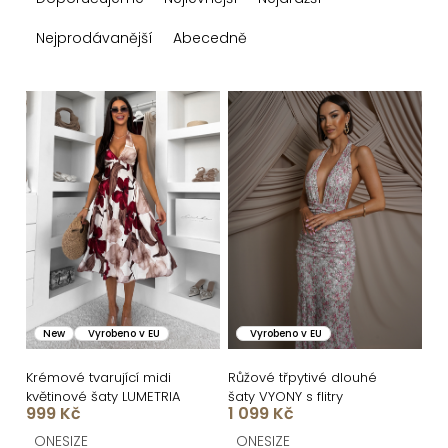
a
z
Nejprodávanější
Abecedně
e
n
V
í
ý
p
p
r
i
o
s
d
p
u
r
k
o
New
Vyrobeno v EU
Vyrobeno v EU
t
d
ů
u
Krémové tvarující midi
Růžové třpytivé dlouhé
květinové šaty LUMETRIA
šaty VYONY s flitry
k
999 Kč
1 099 Kč
t
ONESIZE
ONESIZE