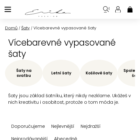
Přejít
na
NÁK
KOŠ
obsah
Domů
Šaty
Vícebarevné vypasované šaty
/
/
Vícebarevné vypasované
šaty
Šaty na
Společe
Letní šaty
Košilové šaty
svatbu
šat
Šaty jsou základ šatníku, který nikdy nezklame. Ukážeš v
nich kreativitu i osobitost, protože o tom móda je.
Ř
Doporučujeme
Nejlevnější
Nejdražší
a
z
Nejprodávanější
Abecedně