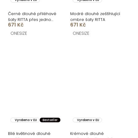
Černé dlouhé přiléhavé
Modré dlouhé zeštíhlující
šaty RITTA přes jedno
ombre šaty RITTA
671 Kč
671 Kč
rameno
ONESIZE
ONESIZE
Vyrobeno v EU
Bestseller
Vyrobeno v EU
Bílé květinové dlouhé
Krémové dlouhé