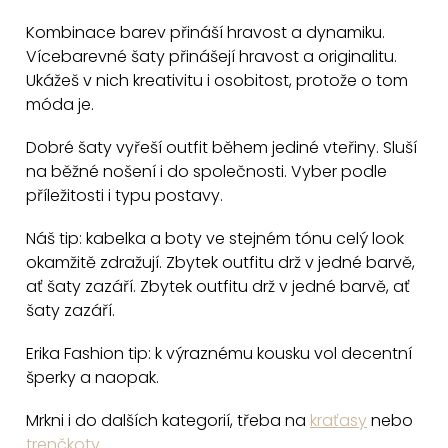
c
Kombinace barev přináší hravost a dynamiku.
í
Vícebarevné šaty přinášejí hravost a originalitu.
p
Ukážeš v nich kreativitu i osobitost, protože o tom
r
móda je.
v
k
Dobré šaty vyřeší outfit během jediné vteřiny. Sluší
y
na běžné nošení i do společnosti. Vyber podle
v
příležitosti i typu postavy.
ý
Náš tip: kabelka a boty ve stejném tónu celý look
p
okamžitě zdražují. Zbytek outfitu drž v jedné barvě,
i
ať šaty zazáří. Zbytek outfitu drž v jedné barvě, ať
s
šaty zazáří.
u
Erika Fashion tip: k výraznému kousku vol decentní
šperky a naopak.
Mrkni i do dalších kategorií, třeba na
kraťasy
nebo
trenčkoty
.