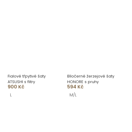
Fialové třpytivé šaty
Bíločerné žerzejové šaty
ATSUSHI s flitry
HONORE s pruhy
900 Kč
594 Kč
L
M/L