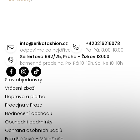
Z
á
info
@
erikafashion.cz
+420216216078
p
odpovíme co nejdříve
Po-Pá: 8:00-18:00
Seifertova 982/25, Praha - Žižkov 13000
a
kamenná prodejna, Po-Pá 10-19h, So-Ne 10-18h
t
í
Stav objednávky
Vrácení zboží
Doprava a platba
Prodejna v Praze
Hodnocení obchodu
Obchodní podmínky
Ochrana osobních údajů
Erika Eliášová – Můj příběh