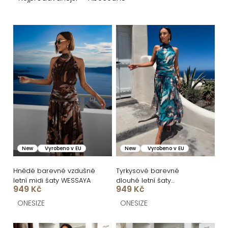
e
n
V
í
ý
p
p
r
i
o
s
d
p
u
r
k
o
New
Vyrobeno v EU
New
Vyrobeno v EU
t
d
ů
u
Hnědé barevné vzdušné
Tyrkysové barevné
letní midi šaty WESSAYA
dlouhé letní šaty
k
949 Kč
949 Kč
WESSAYA
t
ONESIZE
ONESIZE
ů