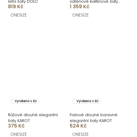
letní šaty DOLC
saténové květinové šaty
819 Kč
1 359 Kč
MAXWELL
ONESIZE
ONESIZE
Vyrobeno v EU
Vyrobeno v EU
Růžové dlouhé elegantní
Fialové dlouhé barevné
šaty KAROT
elegantní šaty KAROT
375 Kč
524 Kč
ONESIZE
ONESIZE