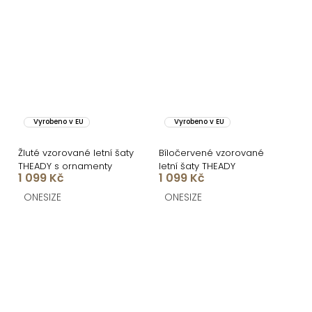
Vyrobeno v EU
Vyrobeno v EU
Žluté vzorované letní šaty
Bíločervené vzorované
THEADY s ornamenty
letní šaty THEADY
1 099 Kč
1 099 Kč
ONESIZE
ONESIZE