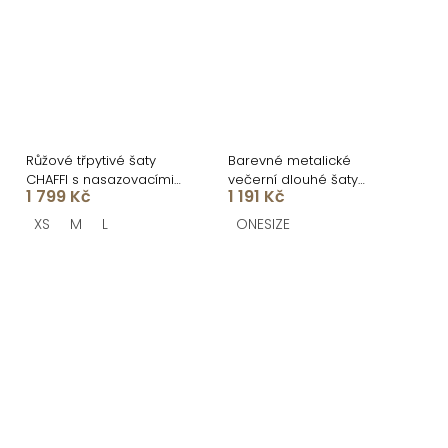
Růžové třpytivé šaty
Barevné metalické
CHAFFI s nasazovacími
večerní dlouhé šaty
1 799 Kč
1 191 Kč
ramínky
OLUSKA
XS
M
L
ONESIZE