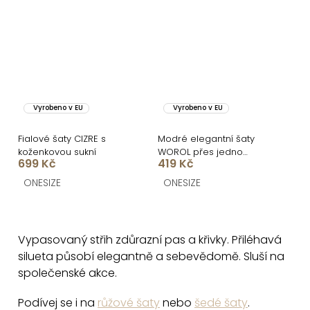
Vyrobeno v EU
Vyrobeno v EU
Fialové šaty CIZRE s
Modré elegantní šaty
koženkovou sukní
WOROL přes jedno
699 Kč
419 Kč
rameno
ONESIZE
ONESIZE
O
v
Vypasovaný střih zdůrazní pas a křivky. Přiléhavá
l
silueta působí elegantně a sebevědomě. Sluší na
á
společenské akce.
d
a
Podívej se i na
růžové šaty
nebo
šedé šaty
.