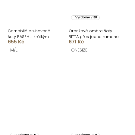
Vyrobeno v EU
Černobílé pruhované
Oranžové ombre šaty
šaty BASEH s krátkým
RITTA přes jedno rameno
655 Kč
671 Kč
rukávem
M/L
ONESIZE
Vyrobeno v EU
Vyrobeno v EU