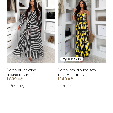
Vyrobeno v EU
Černé pruhované
Černé letní dlouhé šaty
dlouhé bavlněné
THEADY s citrony
1 839 Kč
1 149 Kč
zavinovací šaty NATURE
S/M
M/L
ONESIZE