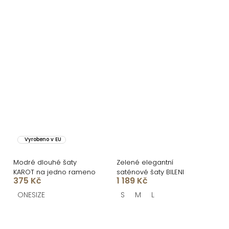
Vyrobeno v EU
Modré dlouhé šaty
Zelené elegantní
KAROT na jedno rameno
saténové šaty BILENI
375 Kč
1 189 Kč
ONESIZE
S
M
L