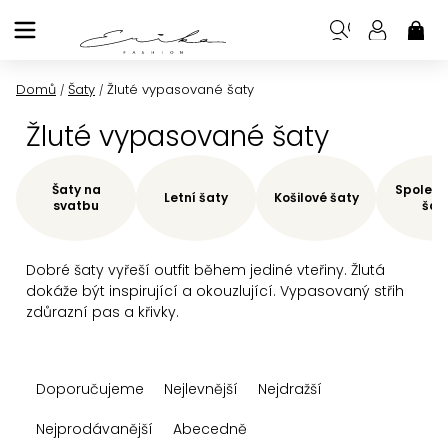
Přejít
na
NÁK
KOŠ
obsah
Domů
Šaty
Žluté vypasované šaty
/
/
Žluté vypasované šaty
Šaty na
Společe
Letní šaty
Košilové šaty
svatbu
šat
Dobré šaty vyřeší outfit během jediné vteřiny. Žlutá
dokáže být inspirující a okouzlující. Vypasovaný střih
zdůrazní pas a křivky.
Ř
Doporučujeme
Nejlevnější
Nejdražší
a
z
Nejprodávanější
Abecedně