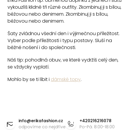
Erika Fashion tip: obměnou doplňků z jedněch šatů
v
vykouzlíš klidně tři různé outfity. Zkombinuj ji s bílou,
béžovou nebo denimem. Zkombinuj ji s bílou,
ý
béžovou nebo denimem.
p
i
Šaty zvládnou všední den i výjimečnou příležitost.
s
Vyber podle příležitosti i typu postavy. Sluší na
u
běžné nošení i do společnosti.
Náš tip: pohodlná obuv, ve které vydržíš celý den,
se vždycky vyplatí.
Mohlo by se ti líbit i
dámské topy
.
Z
á
info
@
erikafashion.cz
+420216216078
p
odpovíme co nejdříve
Po-Pá: 8:00-18:00