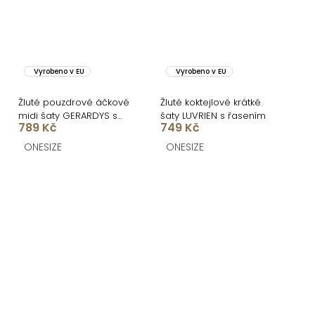
Vyrobeno v EU
Vyrobeno v EU
Žluté pouzdrové áčkové
Žluté koktejlové krátké
midi šaty GERARDYS s
šaty LUVRIEN s řasením
789 Kč
749 Kč
páskem
ONESIZE
ONESIZE