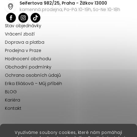
Seifertova 982/25, Praha - Žižkov 13000
a
kamenná prodejna, Po-Pá 10-19h, So-Ne 10-18h
t
í
Stav objednávky
Vrácení zboží
Doprava a platba
Prodejna v Praze
Hodnocení obchodu
Obchodní podmínky
Ochrana osobních údajů
Erika Eliášová – Můj příběh
BLOG
Kariéra
Kontakt
Využíváme soubory cookies, které nám pomáhají
erikafashion.sk