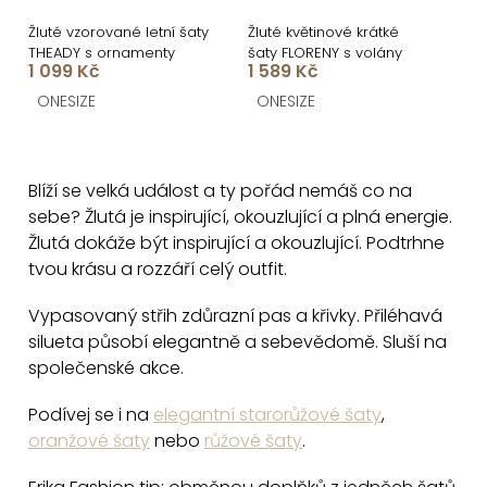
Žluté vzorované letní šaty
Žluté květinové krátké
THEADY s ornamenty
šaty FLORENY s volány
1 099 Kč
1 589 Kč
ONESIZE
ONESIZE
O
v
Blíží se velká událost a ty pořád nemáš co na
l
sebe? Žlutá je inspirující, okouzlující a plná energie.
á
Žlutá dokáže být inspirující a okouzlující. Podtrhne
d
tvou krásu a rozzáří celý outfit.
a
c
Vypasovaný střih zdůrazní pas a křivky. Přiléhavá
silueta působí elegantně a sebevědomě. Sluší na
í
společenské akce.
p
r
Podívej se i na
elegantní starorůžové šaty
,
v
oranžové šaty
nebo
růžové šaty
.
k
y