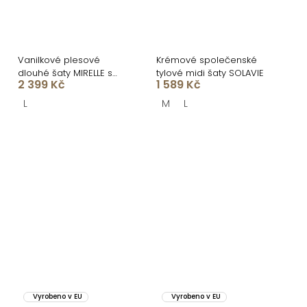
Vanilkové plesové
Krémové společenské
dlouhé šaty MIRELLE s
tylové midi šaty SOLAVIE
2 399 Kč
1 589 Kč
květinovým vzorem
L
M
L
Vyrobeno v EU
Vyrobeno v EU