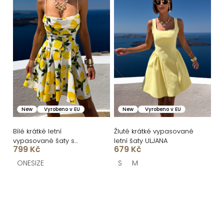
New
Vyrobeno v EU
New
Vyrobeno v EU
Bílé krátké letní
Žluté krátké vypasované
vypasované šaty s
letní šaty ULJANA
799 Kč
679 Kč
citrony SOLARIS
ONESIZE
S
M