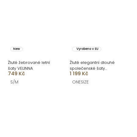
New
Vyrobeno v EU
Žluté žebrované letní
Žluté elegantní dlouhé
šaty VELINNA
společenské šaty
749 Kč
1 199 Kč
IRAKLION
S/M
ONESIZE