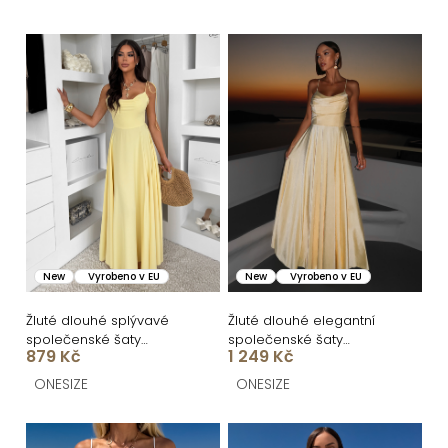
e
n
V
í
ý
p
p
r
i
o
s
d
p
u
r
k
o
New
Vyrobeno v EU
New
Vyrobeno v EU
t
d
ů
u
Žluté dlouhé splývavé
Žluté dlouhé elegantní
společenské šaty
společenské šaty
k
879 Kč
1 249 Kč
LERDISEL na ramínka
BELLARA na ramínka
t
ONESIZE
ONESIZE
ů