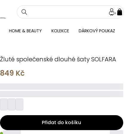
NÁKU
KOŠÍ
HOME & BEAUTY
KOLEKCE
DÁRKOVÝ POUKAZ
Žluté společenské dlouhé šaty SOLFARA
849 Kč
_____
_________
Přidat do košíku
_____
_____