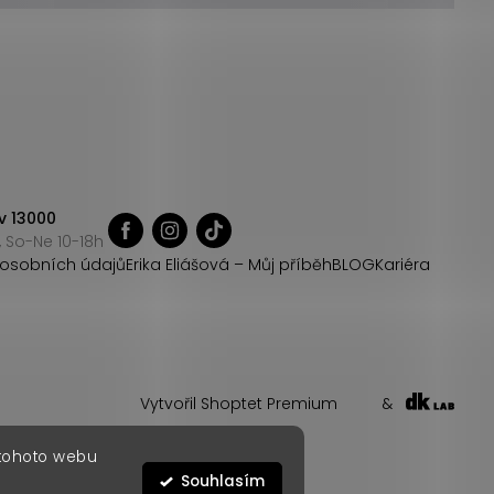
v 13000
 So-Ne 10-18h
osobních údajů
Erika Eliášová – Můj příběh
BLOG
Kariéra
Vytvořil Shoptet Premium
&
 tohoto webu
Souhlasím