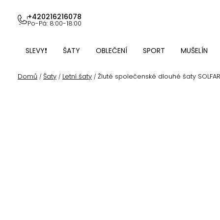
Přejít
na
+420216216078
Po-Pá: 8:00-18:00
obsah
SLEVY❗
ŠATY
OBLEČENÍ
SPORT
MUŠELÍN
Domů
Šaty
Letní šaty
Žluté společenské dlouhé šaty SOLFA
/
/
/