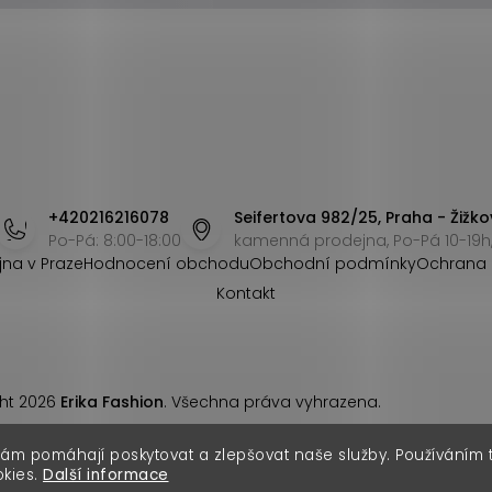
+420216216078
Seifertova 982/25, Praha - Žižko
Po-Pá: 8:00-18:00
kamenná prodejna, Po-Pá 10-19h,
jna v Praze
Hodnocení obchodu
Obchodní podmínky
Ochrana 
Kontakt
ht 2026
Erika Fashion
. Všechna práva vyhrazena.
nám pomáhají poskytovat a zlepšovat naše služby. Používáním
okies.
Další informace