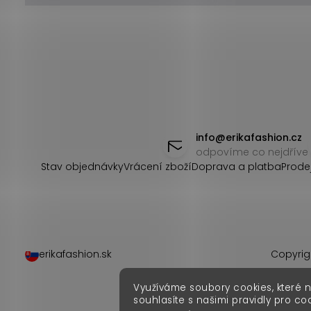
Z
á
info
@
erikafashion.cz
odpovíme co nejdříve
p
Stav objednávky
Vrácení zboží
Doprava a platba
Prode
a
t
í
erikafashion.sk
Copyrig
Využíváme soubory cookies, které 
souhlasíte s našimi pravidly pro co