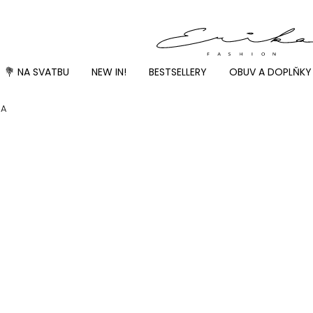
💐 NA SVATBU
NEW IN!
BESTSELLERY
OBUV A DOPLŇKY
RA