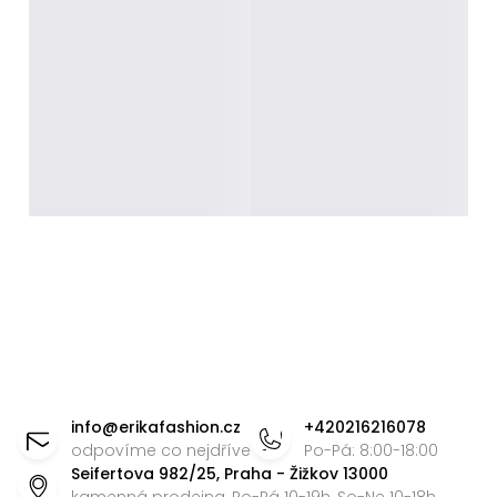
Z
á
info
@
erikafashion.cz
+420216216078
p
odpovíme co nejdříve
Po-Pá: 8:00-18:00
Seifertova 982/25, Praha - Žižkov 13000
a
kamenná prodejna, Po-Pá 10-19h, So-Ne 10-18h