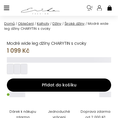
Přejít
na
NÁK
KOŠ
obsah
Domů
Oblečení
Kalhoty
Džíny
Široké džíny
Modré wide
/
/
/
/
/
leg džíny CHARYTIN s cvoky
Modré wide leg džíny CHARYTIN s cvoky
1 099 Kč
_________
Přidat do košíku
_____
_____
Dárek k nákupu
Jednoduché
Doprava zdarma
zdarma
vrácení
od 2 000 Kč