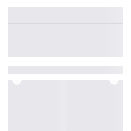
________
________
________