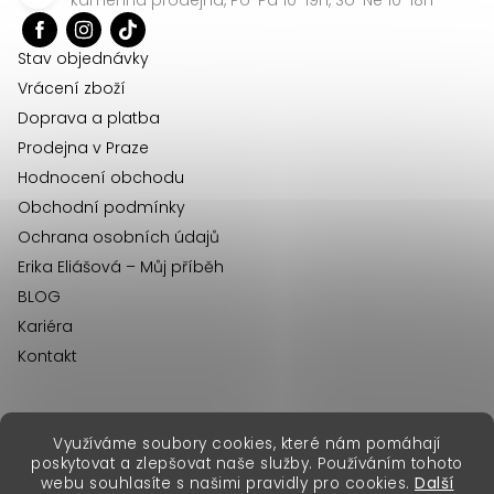
t
í
Stav objednávky
Vrácení zboží
Doprava a platba
Prodejna v Praze
Hodnocení obchodu
Obchodní podmínky
Ochrana osobních údajů
Erika Eliášová – Můj příběh
BLOG
Kariéra
Kontakt
Využíváme soubory cookies, které nám pomáhají
erikafashion.sk
poskytovat a zlepšovat naše služby. Používáním tohoto
Copyright 2026
Erika Fashion
. Všechna práva vyhrazena.
webu souhlasíte s našimi pravidly pro cookies.
Další