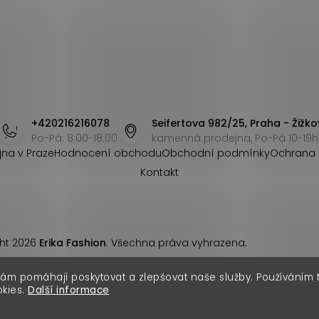
+420216216078
Seifertova 982/25, Praha - Žižko
Po-Pá: 8:00-18:00
kamenná prodejna, Po-Pá 10-19h,
jna v Praze
Hodnocení obchodu
Obchodní podmínky
Ochrana 
Kontakt
ht 2026
Erika Fashion
. Všechna práva vyhrazena.
nám pomáhají poskytovat a zlepšovat naše služby. Používáním
okies.
Další informace