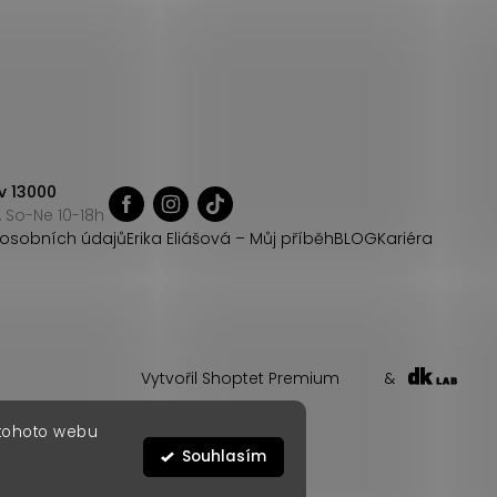
v 13000
 So-Ne 10-18h
osobních údajů
Erika Eliášová – Můj příběh
BLOG
Kariéra
Vytvořil Shoptet Premium
&
 tohoto webu
Souhlasím