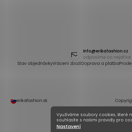
Z
á
info
@
erikafashion.cz
odpovíme co nejdříve
p
Stav objednávky
Vrácení zboží
Doprava a platba
Prode
a
t
í
erikafashion.sk
Copyrig
Využíváme soubory cookies, které 
souhlasíte s našimi pravidly pro co
Nastavení