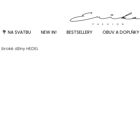
💐 NA SVATBU
NEW IN!
BESTSELLERY
OBUV A DOPLŇKY
široké džíny HEDEL