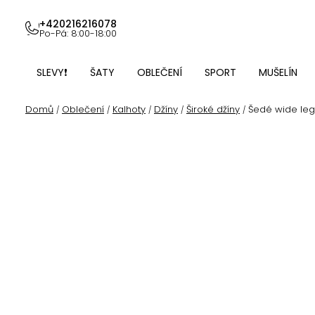
Přejít
na
+420216216078
Po-Pá: 8:00-18:00
obsah
SLEVY❗
ŠATY
OBLEČENÍ
SPORT
MUŠELÍN
Domů
Oblečení
Kalhoty
Džíny
Široké džíny
Šedé wide leg 
/
/
/
/
/