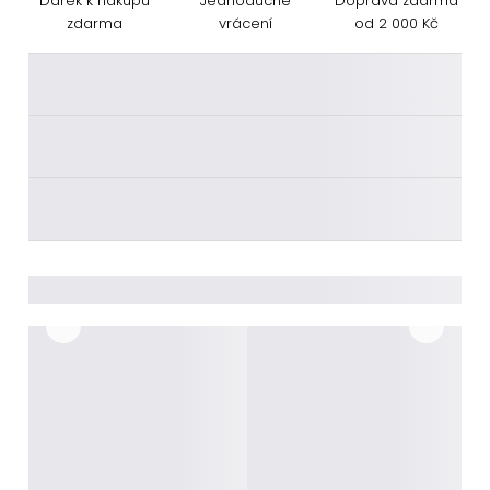
Dárek k nákupu
Jednoduché
Doprava zdarma
zdarma
vrácení
od 2 000 Kč
________
________
________