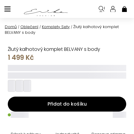
Přejít
na
NÁK
KOŠ
obsah
Domů
Oblečení
Komplety Sety
Žlutý kalhotový komplet
/
/
/
BELVANY s body
Žlutý kalhotový komplet BELVANY s body
1 499 Kč
_____
_________
Přidat do košíku
_____
_____