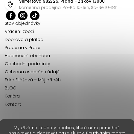
Seifertova 982/25, Praha - Žižkov 13000
a
kamenná prodejna, Po-Pá 10-19h, So-Ne 10-18h
t
í
Stav objednávky
Vrácení zboží
Doprava a platba
Prodejna v Praze
Hodnocení obchodu
Obchodní podmínky
Ochrana osobních údajů
Erika Eliášová – Můj příběh
BLOG
Kariéra
Kontakt
Využíváme soubory cookies, které nám pomáhají
erikafashion.sk
poskytovat a zlepšovat naše služby. Používáním tohoto