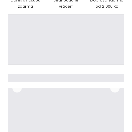
Dárek k nákupu
Jednoduché
Doprava zdarma
zdarma
vrácení
od 2 000 Kč
________
________
________