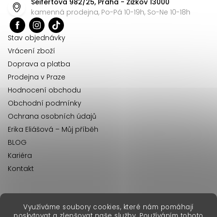
Seifertova 982/25, Praha - Žižkov 13000
a
kamenná prodejna, Po-Pá 10-19h, So-Ne 10-18h
t
í
Stav objednávky
Vrácení zboží
Doprava a platba
Prodejna v Praze
Hodnocení obchodu
Obchodní podmínky
Ochrana osobních údajů
Erika Eliášová – Můj příběh
BLOG
Kariéra
Kontakt
Využíváme soubory cookies, které nám pomáhají
erikafashion.sk
poskytovat a zlepšovat naše služby. Používáním tohoto