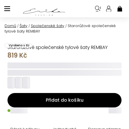
Přejít
na
NÁK
KOŠ
obsah
Domů
Šaty
Společenské šaty
Starorůžové společenské
/
/
/
tylové šaty REMBAY
Vyrobeno v EU
Starorůžové společenské tylové šaty REMBAY
819 Kč
_____
_________
Přidat do košíku
_____
_____