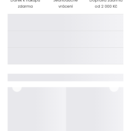
Dárek k nákupu
Jednoduché
Doprava zdarma
zdarma
vrácení
od 2 000 Kč
________
________
________