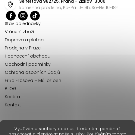
Seifertova 982/25, Praha - Žižkov 13000
a
kamenná prodejna, Po-Pá 10-19h, So-Ne 10-18h
t
í
Stav objednávky
Vrácení zboží
Doprava a platba
Prodejna v Praze
Hodnocení obchodu
Obchodní podmínky
Ochrana osobních údajů
Erika Eliášová – Můj příběh
BLOG
Kariéra
Kontakt
Využíváme soubory cookies, které nám pomáhají
erikafashion.sk
poskytovat a zlepšovat naše služby. Používáním tohoto