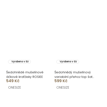
Vyrobeno v EU
Vyrobeno v EU
Šedohnědé mušelínové
Šedohnědý mušelínový
áčkové kraťásky ROSIEE
variabilní přehoz top šaty
549 Kč
599 Kč
DASHER
ONESIZE
ONESIZE