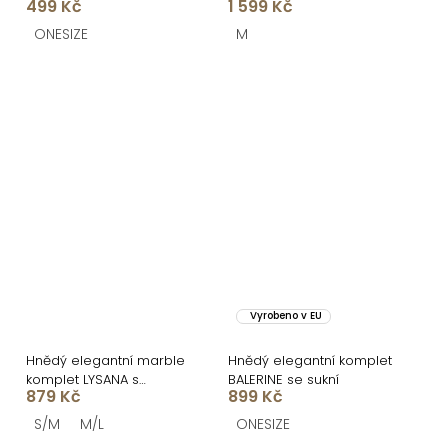
499 Kč
1 599 Kč
ONESIZE
M
Vyrobeno v EU
Hnědý elegantní marble
Hnědý elegantní komplet
komplet LYSANA s
BALERINE se sukní
879 Kč
899 Kč
rozparkem
S/M
M/L
ONESIZE