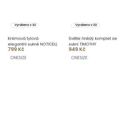
Vyrobeno v EU
Vyrobeno v EU
Krémová tylová
Světle hnědý komplet se
elegantní sukně NOTICELL
sukní TIMOTHY
799 Kč
949 Kč
ONESIZE
ONESIZE