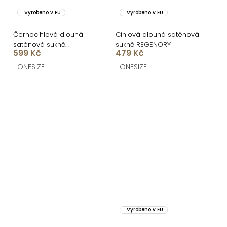
Vyrobeno v EU
Vyrobeno v EU
Černocihlová dlouhá
Cihlová dlouhá saténová
saténová sukně
sukně REGENORY
599 Kč
479 Kč
REGENORY
ONESIZE
ONESIZE
Vyrobeno v EU