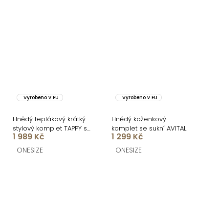
Vyrobeno v EU
Vyrobeno v EU
Hnědý teplákový krátký
Hnědý koženkový
stylový komplet TAPPY se
komplet se sukní AVITAL
1 989 Kč
1 299 Kč
sukní
ONESIZE
ONESIZE