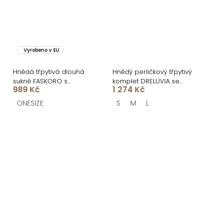
Vyrobeno v EU
Hnědá třpytivá dlouhá
Hnědý perličkový třpytivý
sukně FASKORO s
komplet DRELUVIA se
989 Kč
1 274 Kč
kraťásky
sukní
ONESIZE
S
M
L