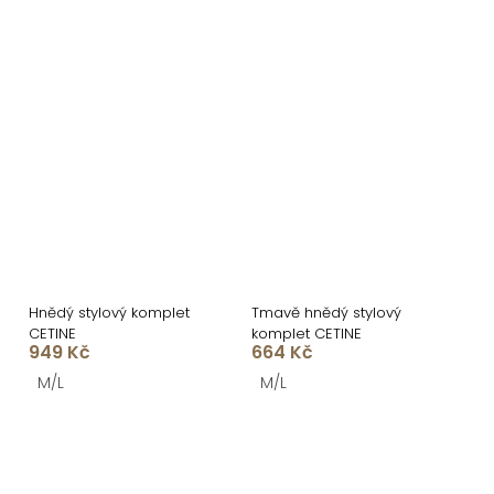
Hnědý stylový komplet
Tmavě hnědý stylový
CETINE
komplet CETINE
949 Kč
664 Kč
M/L
M/L