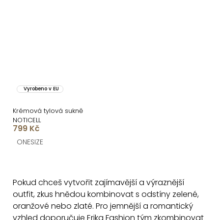
Vyrobeno v EU
Krémová tylová sukně
NOTICELL
799 Kč
ONESIZE
O
v
Pokud chceš vytvořit zajímavější a výraznější
l
outfit, zkus hnědou kombinovat s odstíny zelené,
á
oranžové nebo zlaté. Pro jemnější a romantický
d
vzhled doporučuje Erika Fashion tým zkombinovat