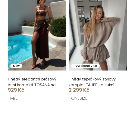
New
Vyrobeno v EU
Hnědý elegantní plážový
Hnědý teplákový stylový
letní komplet TOSANA se
komplet TAUPE se sukní
929 Kč
2 299 Kč
sukní
M/L
ONESIZE