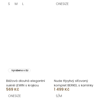
S
M
L
ONESIZE
Vyrobeno v EU
Béžová dlouhá elegantní
Nude třpytivý síťovaný
sukně LEWIN s krajkou
komplet BERKEL s kamínky
569 Kč
1 499 Kč
ONESIZE
S/M