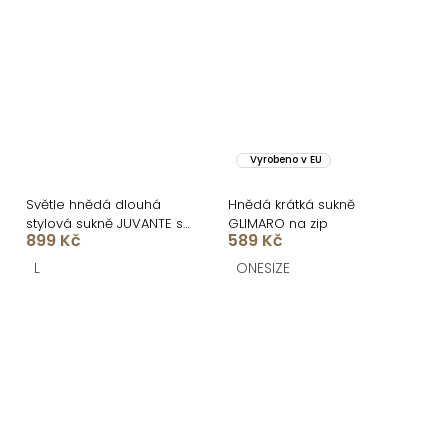
Vyrobeno v EU
Světle hnědá dlouhá
Hnědá krátká sukně
stylová sukně JUVANTE s
GLIMARO na zip
899 Kč
589 Kč
páskem
L
ONESIZE