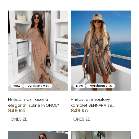
e
n
V
í
ý
p
p
r
i
o
s
d
p
u
r
k
o
New
Vyrobeno v EU
New
Vyrobeno v EU
t
d
ů
u
Hnědá maxi řasená
Hnědý letní košilový
elegantní sukně PEONOLY
komplet SENNARA se
k
849 Kč
849 Kč
sukní
t
ONESIZE
ONESIZE
ů