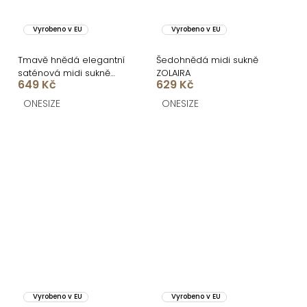
Vyrobeno v EU
Vyrobeno v EU
Tmavě hnědá elegantní
Šedohnědá midi sukně
saténová midi sukně
ZOLAIRA
649 Kč
629 Kč
SKAYA
ONESIZE
ONESIZE
Vyrobeno v EU
Vyrobeno v EU