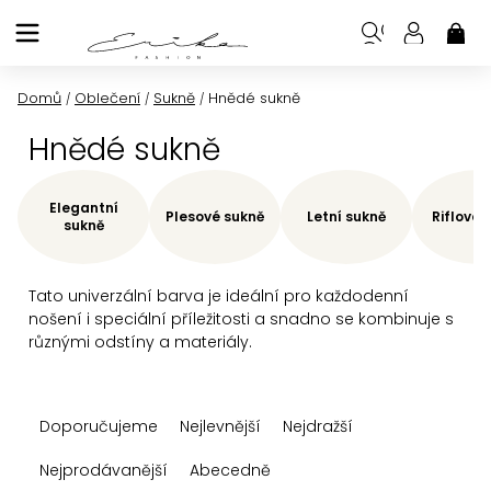
Přejít
na
NÁK
KOŠ
obsah
Domů
Oblečení
Sukně
Hnědé sukně
/
/
/
Hnědé sukně
Elegantní
Plesové sukně
Letní sukně
Riflové 
sukně
Tato univerzální barva je ideální pro každodenní
nošení i speciální příležitosti a snadno se kombinuje s
různými odstíny a materiály.
Ř
Doporučujeme
Nejlevnější
Nejdražší
a
z
Nejprodávanější
Abecedně