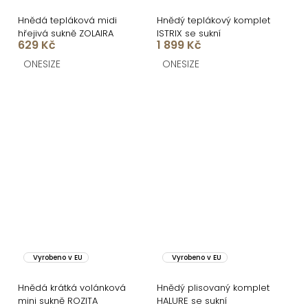
Hnědá tepláková midi
Hnědý teplákový komplet
hřejivá sukně ZOLAIRA
ISTRIX se sukní
629 Kč
1 899 Kč
ONESIZE
ONESIZE
Vyrobeno v EU
Vyrobeno v EU
Hnědá krátká volánková
Hnědý plisovaný komplet
mini sukně ROZITA
HALURE se sukní