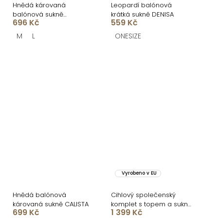
Hnědá károvaná
Leopardí balónová
balónová sukně
krátká sukně DENISA
696 Kč
559 Kč
BROCKYN
M
L
ONESIZE
Vyrobeno v EU
Hnědá balónová
Cihlový společenský
károvaná sukně CALISTA
komplet s topem a sukní
699 Kč
1 399 Kč
BERND