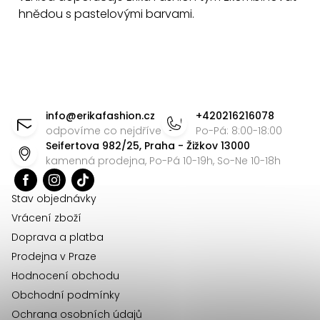
a
hnědou s pastelovými barvami.
c
í
p
r
Z
v
á
info
@
erikafashion.cz
+420216216078
k
p
odpovíme co nejdříve
Po-Pá: 8:00-18:00
y
Seifertova 982/25, Praha - Žižkov 13000
a
v
kamenná prodejna, Po-Pá 10-19h, So-Ne 10-18h
ý
t
p
í
Stav objednávky
i
Vrácení zboží
s
Doprava a platba
u
Prodejna v Praze
Hodnocení obchodu
Obchodní podmínky
Ochrana osobních údajů